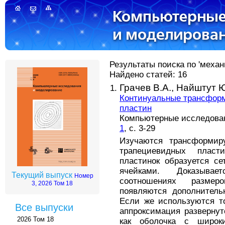
Результаты поиска по 'механ
Найдено статей: 16
Грачев В.А.,
Найштут Ю
Континуальные трансформ
пластин
Компьютерные исследовани
1
, с. 3-29
Изучаются трансформир
трапециевидных пласт
пластинок образуется с
ячейками. Доказыва
Текущий выпуск
Номер
соотношениях размер
3, 2026 Том 18
появляются дополнитель
Если же используются то
Все выпуски
аппроксимация развернут
2026 Том 18
как оболочка с широк