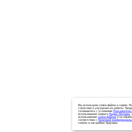
Мы используем cookie-файлы и сервис Ян
статистики и улучшения его работы. Прод
соглашаетесь с условиями
Пользовательс
использования сервиса
Яндекс.Метрика
,
использование
cookie-файлов
и на обрабо
соответствии с
Политикой конфиденциаль
cookies в настройках браузера.