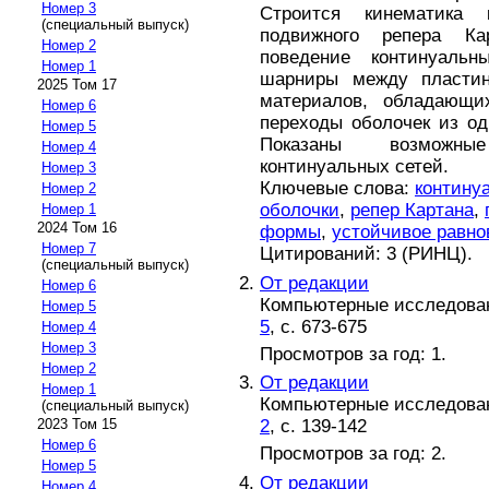
Номер 3
Строится кинематика 
(специальный выпуск)
подвижного репера К
Номер 2
поведение континуальн
Номер 1
шарниры между пластин
2025 Том 17
материалов, обладающ
Номер 6
переходы оболочек из о
Номер 5
Показаны возможны
Номер 4
континуальных сетей.
Номер 3
Ключевые слова:
контину
Номер 2
оболочки
,
репер Картана
,
Номер 1
2024 Том 16
формы
,
устойчивое равно
Номер 7
Цитирований: 3 (РИНЦ).
(специальный выпуск)
От редакции
Номер 6
Компьютерные исследовани
Номер 5
5
, с. 673-675
Номер 4
Номер 3
Просмотров за год: 1.
Номер 2
От редакции
Номер 1
Компьютерные исследовани
(специальный выпуск)
2
, с. 139-142
2023 Том 15
Номер 6
Просмотров за год: 2.
Номер 5
От редакции
Номер 4