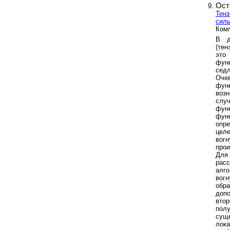
Ост
Тенз
силь
Комп
В д
(те
это
фун
сед
Оче
фун
воз
слу
фун
фун
опре
цел
вог
прои
Для
рас
алг
вогн
обр
доп
вто
пол
сущ
лок