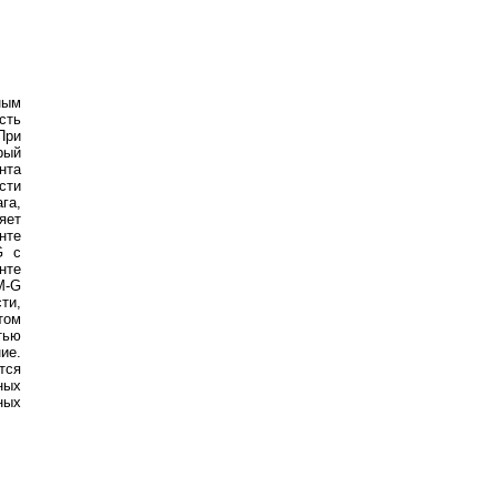
ным
сть
При
рый
нта
сти
га,
яет
нте
 с
нте
-G
ти,
том
тью
ие.
тся
ных
ных