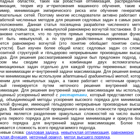
кладных областях, таких как робастная оптимизация, распределен
имизация, теория игр и~приложения машинного обучения, такие к
ример, минимизация эмпирического риска или обучение генератив
язательных сетей. Поэтому многие исследователи активно работают 
аботкой численных методов для решения седловых задач в самых раз
дположениях. Данная статья посвящена разработке численного мет
ния седловых задач в невыпуклой равномерно вогнутой постановке. В э
тановке считается, что по группе прямых переменных целевая функ
ет быть невыпуклой, а по группе двойственных переменных зад
яется равномерно вогнутой (это понятие обобщает понятие силь
нутости). Был изучен более общий класс седловых задач со слож
позитной структурой и гёльдерово непрерывными производными высш
ядка. Для решения рассматриваемой задачи был предложен подход, 
ором мы сводим задачу к комбинации двух вспомогатель
имизационных задач отдельно для каждой группы переменных: внеш
чи минимизации и~внутренней задачи максимизации. Для решения внеш
ачи минимизации мы используем
адаптивный градиентный метод
, кото
меним для невыпуклых задач, а также работает с неточным оракул
орый генерируется путем неточного решения внутренней зад
симизации. Для решения внутренней задачи максимизации мы использ
бщенный ускоренный метод с
рестартами
, который представляет со
од, объединяющий методы ускорения высокого порядка для минимиза
уклой функции, имеющей гёльдерово непрерывные производные высш
дка. Важной компонентой проведенного анализа сложности предлагаем
оритма является разделение оракульных сложностей на число вызо
кула первого порядка для внешней задачи минимизации и оракула бо
окого порядка для внутренней задачи максимизации. Более то
ивается сложность всего предлагаемого подхода.
чевые слова:
седловая задача
,
невыпуклая оптимизация
,
равномерно
уклая функция
,
неточный оракул
,
метод высшего порядка
.