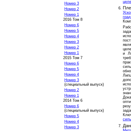
цел
Номер 3
Пле
Номер 2
Уско
Номер 1
град
2016 Том 8
Комп
Номер 6
Раб
Номер 5
зад
исп
Номер 4
пос
Номер 3
явля
Номер 2
целе
Номер 1
и Л
треб
2015 Том 7
прак
Номер 6
сил
Номер 5
обно
Номер 4
Лип
доп
Номер 3
исп
(специальный выпуск)
уст
Номер 2
знан
Номер 1
Док
2014 Том 6
опти
рез
Номер 6
зада
(специальный выпуск)
Клю
Номер 5
силь
Номер 4
Дан
Номер 3
Мето