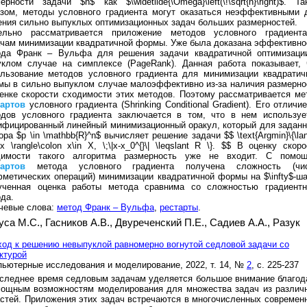
ерности задачи $n$ как $\widetilde{\Omega}\left(\!\sqrt{n}\right)$. Та
азом, методы условного градиента могут оказаться неэффективными 
ния сильно выпуклых оптимизационных задач больших размерностей.
ельно рассматривается приложение методов условного градиент
чам минимизации квадратичной формы. Уже была доказана эффективно
ода Франк – Вульфа для решения задачи квадратичной оптимизаци
уклом случае на симплексе (PageRank). Данная работа показывает, 
ользование методов условного градиента для минимизации квадратич
ы в сильно выпуклом случае малоэффективно из-за наличия размерно
енке скорости сходимости этих методов. Поэтому рассматривается ме
тартов
условного градиента (Shrinking Conditional Gradient). Его отличи
одов условного градиента заключается в том, что в нем используе
фицированный линейный минимизационный оракул, который для заданн
ора $p \in \mathbb{R}^n$ вычисляет решение задачи $$ \text{Argmin}\{\la
,x \rangle\colon x\in X, \;\|x-x_0^{}\| \leqslant R \}. $$ В оценку скор
димости такого алгоритма размерность уже не входит. С помо
тартов
метода условного градиента получена сложность (чи
метических операций) минимизации квадратичной формы на $\infty$-ша
ученная оценка работы метода сравнима со сложностью градиентн
да.
чевые слова:
метод Франк – Вульфа
,
рестарты
.
уса М.С.,
Гасников А.В.,
Двуреченский П.Е.,
Садиев А.А.,
Разук
.
од к решению невыпуклой равномерно вогнутой седловой задачи со
ктурой
ьютерные исследования и моделирование, 2022, т. 14, №
2
, с. 225-237
следнее время седловым задачам уделяется большое внимание благод
мощным возможностям моделирования для множества задач из различ
стей. Приложения этих задач встречаются в многочисленных современ