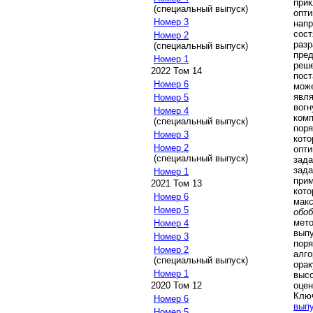
при
(специальный выпуск)
опт
Номер 3
нап
сост
Номер 2
разр
(специальный выпуск)
пре
Номер 1
реше
2022 Том 14
пос
Номер 6
мож
явл
Номер 5
вог
Номер 4
ком
(специальный выпуск)
пор
Номер 3
кот
Номер 2
опт
(специальный выпуск)
зада
зад
Номер 1
при
2021 Том 13
кот
Номер 6
мак
Номер 5
обо
мет
Номер 4
вып
Номер 3
поря
Номер 2
алг
(специальный выпуск)
ора
Номер 1
выс
оцен
2020 Том 12
Клю
Номер 6
вып
Номер 5