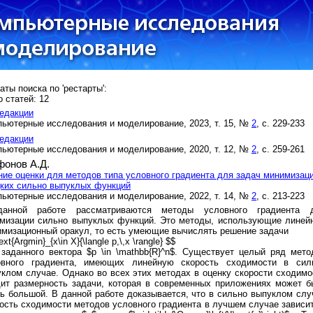
аты поиска по 'рестарты':
 статей: 12
едакции
ьютерные исследования и моделирование, 2023, т. 15, №
2
, с. 229-233
едакции
ьютерные исследования и моделирование, 2020, т. 12, №
2
, с. 259-261
фонов А.Д.
ие оценки для методов типа условного градиента для задач минимизац
ких сильно выпуклых функций
ьютерные исследования и моделирование, 2022, т. 14, №
2
, с. 213-223
анной работе рассматриваются методы условного градиента 
имизации сильно выпуклых функций. Это методы, использующие линей
мизационный оракул, то есть умеющие вычислять решение задачи
ext{Argmin}_{x\in X}{\langle p,\,x \rangle} $$
заданного вектора $p \in \mathbb{R}^n$. Существует целый ряд мето
овного градиента, имеющих линейную скорость сходимости в сил
клом случае. Однако во всех этих методах в оценку скорости сходимо
ит размерность задачи, которая в современных приложениях может б
ь большой. В данной работе доказывается, что в сильно выпуклом слу
ость сходимости методов условного градиента в лучшем случае зависит