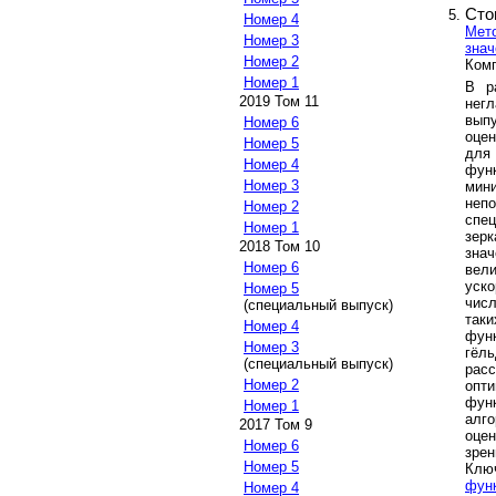
Сто
Номер 4
Мето
Номер 3
знач
Номер 2
Комп
Номер 1
В р
2019 Том 11
нег
выпу
Номер 6
оцен
Номер 5
для
Номер 4
фун
Номер 3
мин
неп
Номер 2
спе
Номер 1
зер
2018 Том 10
зна
Номер 6
вел
уско
Номер 5
чис
(специальный выпуск)
так
Номер 4
функ
Номер 3
гёл
(специальный выпуск)
рас
Номер 2
опти
фун
Номер 1
алг
2017 Том 9
оце
Номер 6
зрен
Номер 5
Клю
фун
Номер 4