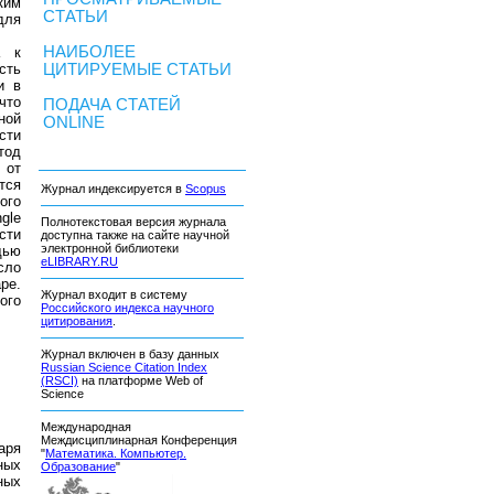
ким
СТАТЬИ
для
НАИБОЛЕЕ
а к
ЦИТИРУЕМЫЕ СТАТЬИ
сть
и в
что
ПОДАЧА СТАТЕЙ
ной
ONLINE
сти
тод
е от
тся
Журнал индексируется в
Scopus
ого
ngle
Полнотекстовая версия журнала
ости
доступна также на сайте научной
электронной библиотеки
щью
eLIBRARY.RU
сло
ре.
Журнал входит в систему
ого
Российского индекса научного
цитирования
.
Журнал включен в базу данных
Russian Science Citation Index
(RSCI)
на платформе Web of
Science
Международная
Междисциплинарная Конференция
аря
"
Математика. Компьютер.
ных
Образование
"
ных