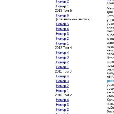
Номер 2
Комп
Номер 1
Мето
2013 Том 5
для
Номер 6
кото
(специальный выпуск)
упр
уско
Номер 5
тяж
Номер 4
мето
Номер 3
ана
Номер 2
был
изв
Номер 1
нев
2012 Том 4
нем
Номер 4
пара
Номер 3
Что
вер
Номер 2
пок
Номер 1
отк
2011 Том 3
вып
Номер 4
AHB
рес
Номер 3
уср
Номер 2
сущ
Номер 1
экс
2010 Том 2
что
Кро
Номер 4
наз
Номер 3
наб
Номер 2
быст