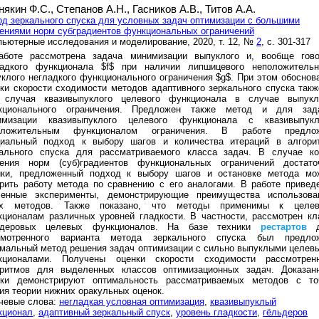
някин Ф.С.,
Степанов А.Н.,
Гасников А.В.,
Титов А.А.
д зеркального спуска для условных задач оптимизации с большими
ениями норм субградиентов функциональных ограничений
ьютерные исследования и моделирование, 2020, т. 12, №
2
, с. 301-317
аботе рассмотрена задача минимизации выпуклого и, вообще гово
ладкого функционала $f$ при наличии липшицевого неположительн
клого негладкого функционального ограничения $g$. При этом обоснов
ки скорости сходимости методов адаптивного зеркального спуска такж
 случая квазивыпуклого целевого функционала в случае выпукл
кционального ограничения. Предложен также метод и для зад
имизации квазивыпуклого целевого функционала с квазивыпук
оложительным функционалом ограничения. В работе предло
циальный подход к выбору шагов и количества итераций в алгори
кального спуска для рассматриваемого класса задач. В случае ко
чения норм (суб)градиентов функциональных ограничений достато
ики, предложенный подход к выбору шагов и остановке метода мо
рить работу метода по сравнению с его аналогами. В работе привед
ленные эксперименты, демонстрирующие преимущества использова
их методов. Также показано, что методы применимы к целе
ционалам различных уровней гладкости. В частности, рассмотрен кл
ьдеровых целевых функционалов. На базе техники
рестартов
д
смотренного варианта метода зеркального спуска был предло
мальный метод решения задач оптимизации с сильно выпуклыми целев
кционалами. Получены оценки скорости сходимости рассмотрен
оритмов для выделенных классов оптимизационных задач. Доказан
нки демонстрируют оптимальность рассматриваемых методов с то
ия теории нижних оракульных оценок.
чевые слова:
негладкая условная оптимизация
,
квазивыпуклый
кционал
,
адаптивный зеркальный спуск
,
уровень гладкости
,
гёльдеров