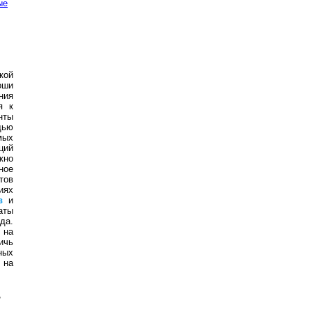
ые
кой
оши
ния
я к
нты
щью
мых
ций
жно
ное
тов
иях
в
и
аты
да.
 на
ичь
ных
 на
,