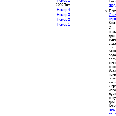
Номер 1
Клю
2009 Том 1
гра
Номер 4
Пле
Номер 3
О мо
обра
Номер 2
Комп
Номер 1
Ста
физи
для
теп
зад
соо
реш
зада
свя
точн
реш
баз
при
огр
экс
Опр
исп
лучш
ресу
друг
Клю
гиль
нето