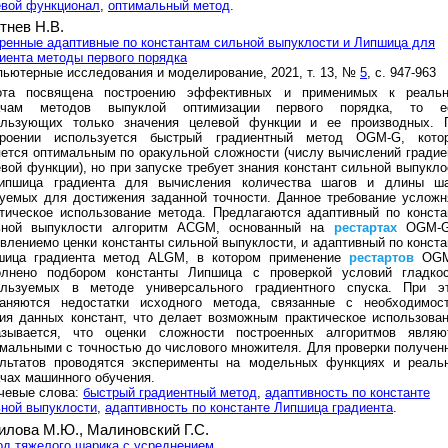
евой функционал
,
оптимальный метод
.
тнев Н.В.
ренные адаптивные по константам сильной выпуклости и Липшица для
иента методы первого порядка
ьютерные исследования и моделирование, 2021, т. 13, №
5
, с. 947-963
ота посвящена построению эффективных и применимых к реаль
ачам методов выпуклой оптимизации первого порядка, то е
ользующих только значения целевой функции и ее производных. 
троении используется быстрый градиентный метод OGM-G, кото
ется оптимальным по оракульной сложности (числу вычислений градие
вой функции), но при запуске требует знания констант сильной выпукло
ипшица градиента для вычисления количества шагов и длины ша
уемых для достижения заданной точности. Данное требование усложн
тическое использование метода. Предлагаются адаптивный по конста
ьной выпуклости алгоритм ACGM, основанный на
рестартах
OGM-G
влениемо ценки константы сильной выпуклости, и адаптивный по конста
шица градиента метод ALGM, в котором применение
рестартов
OGM
олнено подбором константы Липшица с проверкой условий гладкос
ользуемых в методе универсального градиентного спуска. При э
раняются недостатки исходного метода, связанные с необходимос
ия данных констант, что делает возможным практическое использован
азывается, что оценки сложности построенных алгоритмов являю
мальными с точностью до числового множителя. Для проверки получен
ультатов проводятся эксперименты на модельных функциях и реаль
чах машинного обучения.
чевые слова:
быстрый градиентный метод
,
адаптивность по константе
ной выпуклости
,
адаптивность по константе Липшица градиента
.
илова М.Ю.,
Малиновский Г.С.
д тяжелого шарика с усреднением