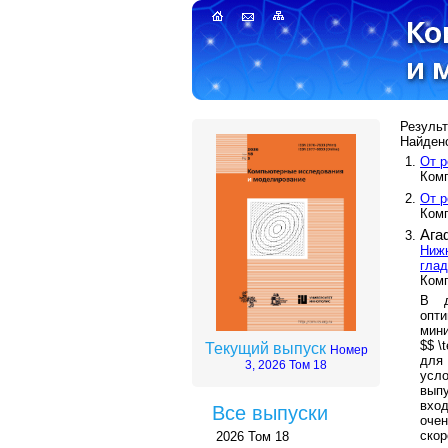
Результ
Найдено
От р
Комп
От р
Комп
Ага
Нижн
глад
Комп
В д
опт
мини
$$ \t
Текущий выпуск
Номер
для 
3, 2026 Том 18
усл
выпу
вход
Все выпуски
очен
скор
2026 Том 18