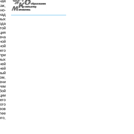
ная
ак,
но-
над
ных
ода
той
ция
ача
ной
ной
его
при
ных
ней
ней
рый
ом,
ачи
уем
бой
ции
его
ого
вов
лее
го,