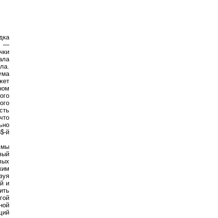
дка
п —
чки
ала
ла.
ума
жет
ном
ого
ого
сть
что
ьно
$-й
 мы
вый
лых
ким
зуя
й и
ить
гой
ной
щий