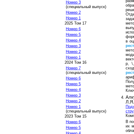
разм
Номер 3
обр
(специальный выпуск)
реше
Номер 2
Отд
Номер 1
зада
мет
2025 Том 17
вып
Номер 6
исп
Номер 5
форм
Номер 4
в оц
рес
Номер 3
мет
Номер 2
моди
Номер 1
вект
2024 Том 16
p, \
схо
Номер 7
рес
(специальный выпуск)
ариф
Номер 6
Пол
Номер 5
мето
Номер 4
Клю
Номер 3
Алк
Номер 2
Л.Я
Подх
Номер 1
стру
(специальный выпуск)
Комп
2023 Том 15
В по
Номер 6
их 
Номер 5
обла
Номер 4