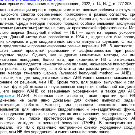
ьютерные исследования и моделирование, 2022, т. 14, №
2
, с. 277-308
ды оптимизации первого порядка являются важным рабочим инструмен
 широкого спектра современных приложений в разных областях, ср
рых можно выделить экономику, физику, биологию, машинное обучени
авление. Среди методов первого порядка особого внимания заслужив
ренные (моментные) методы в силу их практической эффективности. Ме
елого шарика (heavy-ball method — HB) — один из первых ускорен
дов. Данный метод был разработан в 1964 г., и для него был прове
лиз сходимости для квадратичных сильно выпуклых функций. С тех 
и предложены и проанализированы разные варианты HB. В частности,
естен своей простотой реализации и эффективностью при реше
ыпуклых задач. Однако, как и другие моментные методы, он им
онотонное поведение; более того, при сходимости HB с оптимальн
метрами наблюдается нежелательное явление, называемое пик-эффект
бы решить эту проблему, в этой статье мы рассматриваем усреднен
сию метода тяжелого шарика (averaged heavy-ball method — AHB).
азываем, что для квадратичных задач AHB имеет меньшее максималь
лонение от решения, чем HB. Кроме того, для общих выпуклых и сил
уклых функций доказаны неускоренные скорости глобальной сходимо
, его версии WAHB cо взвешенным усреднением, а также для AH
тартами
R-AHB. Насколько нам известно, такие гарантии для H
еднением не были явно доказаны для сильно выпуклых зада
ествующих работах. Наконец, мы проводим несколько числен
периментов для минимизации квадратичных и неквадратичных функц
бы продемонстрировать преимущества использования усреднения для 
ме того, мы также протестировали еще одну модификацию A
ываемую методом tail-averaged heavy-ball (TAHB). В экспериментах
людали, что HB с правильно настроенной схемой усреднения сходи
рее, чем HB без усреднения, и имеет меньшие осцилляции.