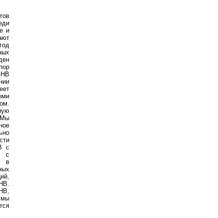
тов
еди
е и
ают
тод
ных
ден
пор
 HB
нии
еет
ыми
ом.
ную
 Мы
ное
ьно
сти
B с
B с
ч в
ных
ий,
HB.
HB,
 мы
тся