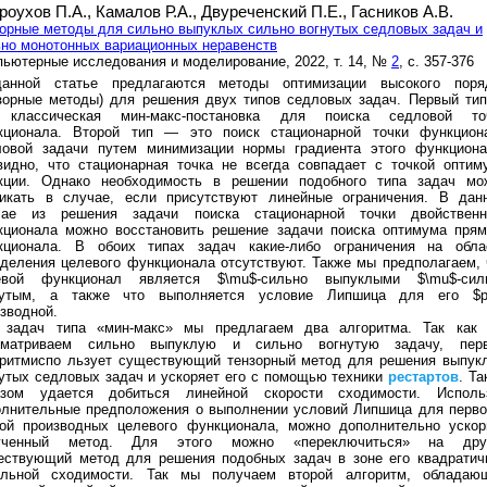
роухов П.А.,
Камалов Р.А.,
Двуреченский П.Е.,
Гасников А.В.
орные методы для сильно выпуклых сильно вогнутых седловых задач и
но монотонных вариационных неравенств
ьютерные исследования и моделирование, 2022, т. 14, №
2
, с. 357-376
анной статье предлагаются методы оптимизации высокого поря
нзорные методы) для решения двух типов седловых задач. Первый ти
 классическая мин-макс-постановка для поиска седловой то
кционала. Второй тип — это поиск стационарной точки функцион
ловой задачи путем минимизации нормы градиента этого функциона
видно, что стационарная точка не всегда совпадает с точкой оптим
кции. Однако необходимость в решении подобного типа задач мо
никать в случае, если присутствуют линейные ограничения. В дан
чае из решения задачи поиска стационарной точки двойственн
кционала можно восстановить решение задачи поиска оптимума прям
кционала. В обоих типах задач какие-либо ограничения на обла
деления целевого функционала отсутствуют. Также мы предполагаем, 
евой функционал является $\mu$-сильно выпуклыми $\mu$-сил
нутым, а также что выполняется условие Липшица для его $p
зводной.
 задач типа «мин-макс» мы предлагаем два алгоритма. Так как
сматриваем сильно выпуклую и сильно вогнутую задачу, пер
оритмиспо льзует существующий тензорный метод для решения выпук
утых седловых задач и ускоряет его с помощью техники
рестартов
. Та
азом удается добиться линейной скорости сходимости. Исполь
олнительные предположения о выполнении условий Липшица для перво
рой производных целевого функционала, можно дополнительно ускор
ученный метод. Для этого можно «переключиться» на дру
ествующий метод для решения подобных задач в зоне его квадратич
альной сходимости. Так мы получаем второй алгоритм, обладаю