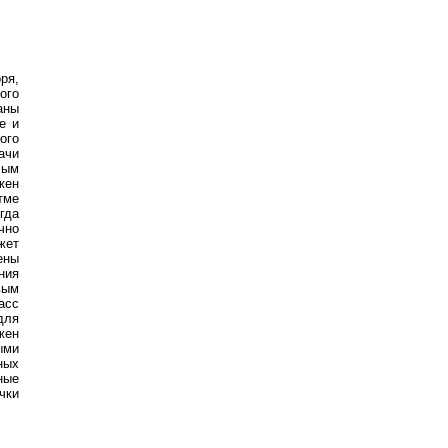
ря,
ого
аны
е и
ого
ачи
лым
жен
тме
гда
чно
жет
ены
ния
вым
асс
ля
жен
ыми
ных
ные
чки