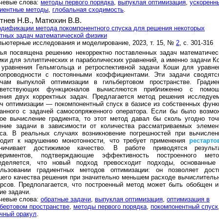
чевые слова:
методы первого порядка
,
выпуклая оптимизация
,
ускоренн
диентные методы
,
глобальная сходимость
.
тнев Н.В.,
Матюхин В.В.
дификации метода покомпонентного спуска для решения некоторых
тных задач математической физики
ьютерные исследования и моделирование, 2023, т. 15, №
2
, с. 301-316
тья посвящена решению некорректно поставленных задач математичес
ки для эллиптических и параболических уравнений, а именно задачи К
 уравнения Гельмгольца и ретроспективной задачи Коши для уравне
лопроводности с постоянными коэффициентами. Эти задачи сводятс
ачам выпуклой оптимизации в гильбертовом пространстве. Градие
тветствующих функционалов вычисляются приближенно с помо
ения двух корректных задач. Предлагается метод решения исследуе
ч оптимизации — покомпонентный спуск в базисе из собственных функ
занного с задачей самосопряженного оператора. Если бы было возмо
ое вычисление градиента, то этот метод давал бы сколь угодно точ
ение задачи в зависимости от количества рассматриваемых элемен
иса. В реальных случаях возникновение погрешностей при вычислен
водит к нарушению монотонности, что требует применения
рестарто
аничивает достижимое качество. В работе приводятся результ
периментов, подтверждающие эффективность построенного мето
еделяется, что новый подход превосходит подходы, основанные
ользовании градиентных методов оптимизации: он позволяет дост
его качества решения при значительно меньшем расходе вычислитель
рсов. Предполагается, что построенный метод может быть обобщен и
ие задачи.
чевые слова:
обратные задачи
,
выпуклая оптимизация
,
оптимизация в
бертовом пространстве
,
методы первого порядка
,
покомпонентный спуск
чный оракул
.