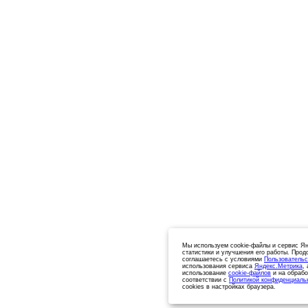
Мы используем cookie-файлы и сервис Ян
статистики и улучшения его работы. Прод
соглашаетесь с условиями
Пользовательс
использования сервиса
Яндекс.Метрика
,
использование
cookie-файлов
и на обрабо
соответствии с
Политикой конфиденциаль
cookies в настройках браузера.