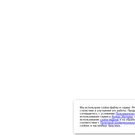
Мы используем cookie-файлы и сервис Ян
статистики и улучшения его работы. Прод
соглашаетесь с условиями
Пользовательс
использования сервиса
Яндекс.Метрика
,
использование
cookie-файлов
и на обрабо
соответствии с
Политикой конфиденциаль
cookies в настройках браузера.