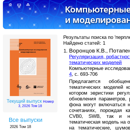
Результаты поиска по 'перпле
Найдено статей: 1
Воронцов К.В.,
Потапен
Регуляризация, робастнос
тематических моделей
Компьютерные исследовани
4
, с. 693-706
Предлагается обобще
тематических моделей к
котором эвристики регул
обновления параметров,
Текущий выпуск
Номер
фона могут включаться 
3, 2026 Том 18
сочетаниях, порождая к
CVB0, SWB, так и но
Все выпуски
тематическая модель на 
2026 Том 18
на тематические, шумо