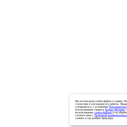
Мы используем cookie-файлы и сервис Ян
статистики и улучшения его работы. Прод
соглашаетесь с условиями
Пользовательс
использования сервиса
Яндекс.Метрика
,
использование
cookie-файлов
и на обрабо
соответствии с
Политикой конфиденциаль
cookies в настройках браузера.