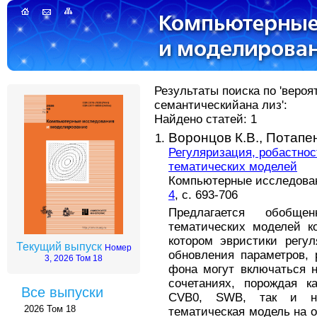
Результаты поиска по 'веро
семантическийана лиз':
Найдено статей: 1
Воронцов К.В.,
Потапен
Регуляризация, робастнос
тематических моделей
Компьютерные исследовани
4
, с. 693-706
Предлагается обобще
тематических моделей к
котором эвристики регул
Текущий выпуск
Номер
обновления параметров,
3, 2026 Том 18
фона могут включаться 
сочетаниях, порождая к
Все выпуски
CVB0, SWB, так и но
2026 Том 18
тематическая модель на 