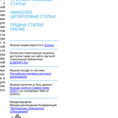
й к
СТАТЬИ
ной
ило
НАИБОЛЕЕ
ния
ЦИТИРУЕМЫЕ СТАТЬИ
ики
для
ПОДАЧА СТАТЕЙ
ние
ONLINE
тов
ста
при
я в
Журнал индексируется в
Scopus
ной
сти
Полнотекстовая версия журнала
тра
доступна также на сайте научной
ому
электронной библиотеки
ной
eLIBRARY.RU
ния
ных
Журнал входит в систему
Российского индекса научного
но-
цитирования
.
а в
для
Журнал включен в базу данных
лях
Russian Science Citation Index
ого
(RSCI)
на платформе Web of
Science
Международная
Междисциплинарная Конференция
"
Математика. Компьютер.
Образование
"