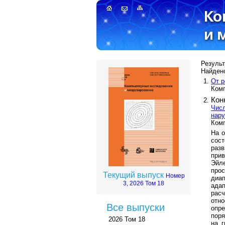
Результ
Найдено
От р
Комп
Кон
Чис
нар
Комп
На о
сост
разв
при
Эйл
про
Текущий выпуск
Номер
диа
3, 2026 Том 18
ада
расч
отн
Все выпуски
опр
поря
2026 Том 18
на 