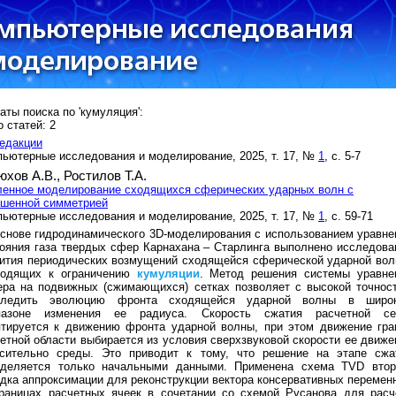
аты поиска по 'кумуляция':
 статей: 2
едакции
ьютерные исследования и моделирование, 2025, т. 17, №
1
, с. 5-7
юхов А.В.,
Ростилов Т.А.
ленное моделирование сходящихся сферических ударных волн с
ушенной симметрией
ьютерные исследования и моделирование, 2025, т. 17, №
1
, с. 59-71
снове гидродинамического 3D-моделирования с использованием уравне
ояния газа твердых сфер Карнахана – Старлинга выполнено исследова
ития периодических возмущений сходящейся сферической ударной вол
водящих к ограничению
кумуляции
. Метод решения системы уравне
ера на подвижных (сжимающихся) сетках позволяет с высокой точнос
следить эволюцию фронта сходящейся ударной волны в широ
пазоне изменения ее радиуса. Скорость сжатия расчетной се
птируется к движению фронта ударной волны, при этом движение гра
етной области выбирается из условия сверхзвуковой скорости ее движе
осительно среды. Это приводит к тому, что решение на этапе сжа
еделяется только начальными данными. Применена схема TVD втор
дка аппроксимации для реконструкции вектора консервативных перемен
границах расчетных ячеек в сочетании со схемой Русанова для расч