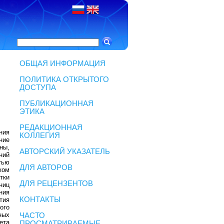
ОБЩАЯ ИНФОРМАЦИЯ
ПОЛИТИКА ОТКРЫТОГО
ДОСТУПА
ПУБЛИКАЦИОННАЯ
ЭТИКА
РЕДАКЦИОННАЯ
ния
КОЛЛЕГИЯ
ние
ны,
АВТОРСКИЙ УКАЗАТЕЛЬ
ний
тью
ДЛЯ АВТОРОВ
ком
тки
ДЛЯ РЕЦЕНЗЕНТОВ
ниц
ния
КОНТАКТЫ
тия
ого
ных
ЧАСТО
ета
ПРОСМАТРИВАЕМЫЕ