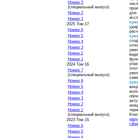
Номер 3
чис
(специальный выпуск)
проя
для
Номер 2
исс
Номер 1
кум
2025 Том 17
удар
Номер 6
расч
Номер 5
кум
сход
Номер 4
отно
Номер 3
уме
Номер 2
виде
функ
Номер 1
упа
2024 Том 16
пло
Номер 7
уве
(специальный выпуск)
сим
Номер 6
кум
Номер 5
вих
волн
Номер 4
обл
Номер 3
акт
Номер 2
ини
терм
Номер 1
Клю
(специальный выпуск)
нар
2023 Том 15
сфе
Номер 6
Номер 5
Номер 4