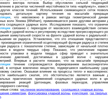
ленного вектора потоков. Выбор обусловлен сильной тенденцие
влению в расчетах численной неустойчивости типа «карбункул», извест
 других классов течений. Использование сжимающихся сеток позвол
ледовать детальную картину течения на масштабе прекраще
уляции
, что невозможно в рамках метода геометрической динам
ных волн Уизема (Whitham), применявшегося ранее другими авторами 
ета сходящихся ударных волн. Исследование показало, что ограниче
уляции
связанно с переходом от маховского взаимодействия сегмен
ящейся ударной волны к регулярному вследствие прогрессирующего ро
шения азимутальной скорости на фронте ударной волны к радиальной 
ньшении ее радиуса. Установлено, что это отношение представляетс
 произведения ограниченной осциллирующей функции радиуса и степен
ции радиуса с показателем степени, зависящим от начальной плотно
ковки в модели твердых сфер. Показано, что увеличение параме
тности упаковки в модели твердых сфер приводит к значительн
личению давлений, достигаемых в ударной волне с нарушен
метрией. Впервые в расчете показано, что на масштабе прекраще
уляции
течение сопровождается формированием высокоэнергетич
рей, в которые вовлечено вещество, подвергшееся наибольшему удар
овому сжатию. Оказывая влияние на процессы тепло- и массоперенос
асти наибольшего сжатия, это обстоятельство является важным 
уальных практических применений сходящихся ударных волн в це
циирования реакций (детонации, фазовых переходов, управляем
оядерного синтеза).
чевые слова:
численное моделирование
,
сходящиеся ударные волны
,
ушение симметрии
,
фокусировка ударной волны
,
кумуляция
,
газ твердых
р
.