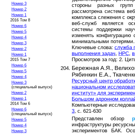
Номер 3
стороны разных групп
Номер 2
рассмотрена система ве
Номер 1
комплекса слежения с ок
2016 Том 8
веб-служб является о
Номер 6
системы поддержки науч
Номер 5
изменять конфигурацию 
Номер 4
минимальными потерями.
Номер 3
Ключевые слова:
служба 
Номер 2
выполнения задач
,
HPC
,
в
Номер 1
Просмотров за год: 2. Ци
2015 Том 7
Номер 6
Бережная А.Я.,
Велихо
Номер 5
Рябинкин Е.А.,
Ткаченк
Номер 4
Ресурсный центр обработк
Номер 3
национальном исследоват
(специальный выпуск)
институт» для эксперимен
Номер 2
Большом адронном коллай
Номер 1
2014 Том 6
Компьютерные исследовани
Номер 6
3
, с. 621-630
(специальный выпуск)
Представлен обзор
р
Номер 5
инфраструктуры ресурсн
Номер 4
экспериментов БАК. Ос
Номер 3