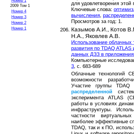
Номер 1
для удовлетворения этой 
2009 Том 1
Ключевые слова:
оптимиз
Номер 4
вычисления
,
распределен
Номер 3
Просмотров за год: 1.
Номер 2
Номер 1
Казымов А.И.,
Котов В.
Н.А.,
Яковлев А.В.
Использование облачных 
развития по TDAQ ATLAS и
данных ДЗЗ в приложения
Компьютерные исследовани
3
, с. 683-689
Облачные технологий C
возможности разработч
Участие группы TDAQ
распределенной
систем
эксперимента ATLAS (C
работы в условиях дина
инфраструктуры. Исполь
частности виртуальны
наиболее эффективные сп
TDAQ, так и к ПО, исполь
Linux и software reposito