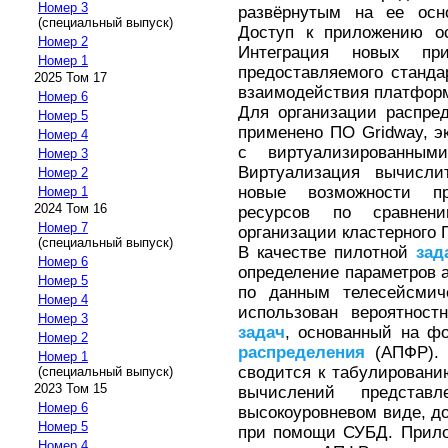
Номер 3
развёрнутым на ее осн
(специальный выпуск)
Доступ к приложению ос
Номер 2
Интеграция новых пр
Номер 1
предоставляемого станда
2025 Том 17
взаимодействия платфор
Номер 6
Для организации распре
Номер 5
применено ПО Gridway, э
Номер 4
с виртуализированным
Номер 3
Виртуализация вычислит
Номер 2
новые возможности п
Номер 1
2024 Том 16
ресурсов по сравнен
Номер 7
организации кластерного 
(специальный выпуск)
В качестве пилотной
зад
Номер 6
определение параметров 
Номер 5
по данным телесейсмич
Номер 4
использован вероятнос
Номер 3
задач
, основанный на ф
Номер 2
распределения
(АПФР). 
Номер 1
сводится к табулировани
(специальный выпуск)
2023 Том 15
вычислений предста
Номер 6
высокоуровневом виде, д
Номер 5
при помощи СУБД. Прило
Номер 4