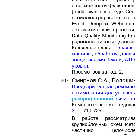
о возможности функциони
(middleware) в среде Ce
проиллюстрировано на
Event Dump и Webemon,
автоматической проверк
Data Quality Monitoring 
радиолокационных данных
Ключевые слова:
облачны
машины
,
обработка данны
зондирования Земли
,
ATL
уровня
.
Просмотров за год: 2.
Смирнов С.А.,
Волошин
Предварительная декомп
оптимизации для ускорени
распределенной
вычисли
Компьютерные исследовани
3
, с. 719-725
В работе рассматрив
крупноблочных схем мет
частично целоч