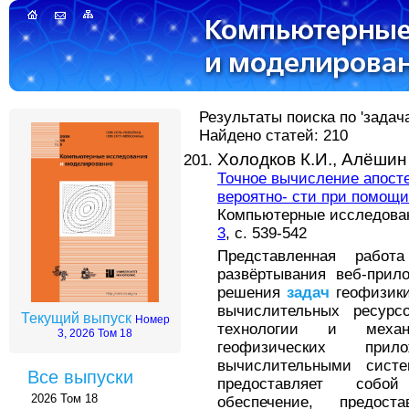
Результаты поиска по 'задач
Найдено статей: 210
Холодков К.И.,
Алёшин
Точное вычисление апос
вероятно- сти при помощ
Компьютерные исследовани
3
, с. 539-542
Представленная рабо
развёртывания веб-прил
решения
задач
геофизики
вычислительных ресурс
Текущий выпуск
Номер
технологии и механ
3, 2026 Том 18
геофизических при
вычислительными систе
Все выпуски
предоставляет собой
2026 Том 18
обеспечение, предос