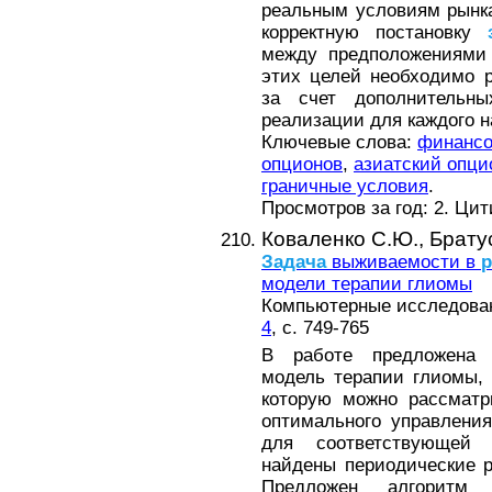
реальным условиям рынк
корректную постановку
между предположениями
этих целей необходимо 
за счет дополнительн
реализации для каждого 
Ключевые слова:
финансо
опционов
,
азиатский опци
граничные условия
.
Просмотров за год: 2. Ци
Коваленко С.Ю.,
Брату
Задача
выживаемости в
р
модели терапии глиомы
Компьютерные исследовани
4
, с. 749-765
В работе предложен
модель терапии глиомы,
которую можно рассматр
оптимального управлени
для соответствующей
найдены периодические
Предложен алгоритм 