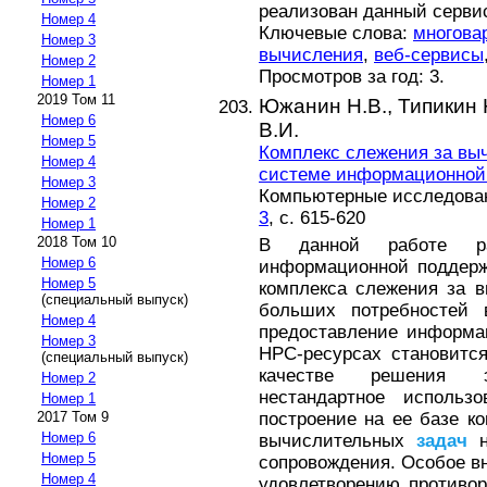
реализован данный серви
Номер 4
Ключевые слова:
многова
Номер 3
вычисления
,
веб-сервисы
Номер 2
Просмотров за год: 3.
Номер 1
2019 Том 11
Южанин Н.В.,
Типикин 
Номер 6
В.И.
Номер 5
Комплекс слежения за в
Номер 4
системе информационной 
Номер 3
Компьютерные исследовани
Номер 2
3
, с. 615-620
Номер 1
2018 Том 10
В данной работе ра
Номер 6
информационной поддерж
Номер 5
комплекса слежения за
(специальный выпуск)
больших потребностей 
Номер 4
предоставление информ
Номер 3
HPC-ресурсах становитс
(специальный выпуск)
качестве решения э
Номер 2
нестандартное использ
Номер 1
построение на ее базе к
2017 Том 9
Номер 6
вычислительных
задач
Номер 5
сопровождения. Особое вн
Номер 4
удовлетворению противор