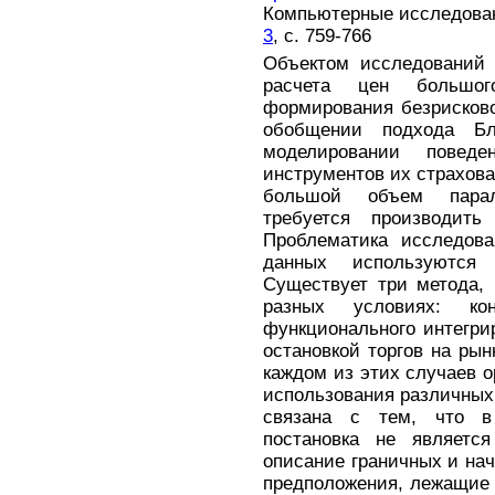
Компьютерные исследовани
3
, с. 759-766
Объектом исследований 
расчета цен большо
формирования безрисково
обобщении подхода Б
моделировании повед
инструментов их страхов
большой объем парал
требуется производит
Проблематика исследова
данных используются
Существует три метода, 
разных условиях: кон
функционального интегри
остановкой торгов на рын
каждом из этих случаев о
использования различных
связана с тем, что в
постановка не является
описание граничных и нач
предположения, лежащие 