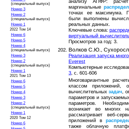
анализу АПФР: расче
(специальный выпуск)
маргинальные
распредел
Номер 3
точках ее максимума. П
Номер 2
были выполнены вычисле
(специальный выпуск)
реальных данных.
Номер 1
2022 Том 14
Ключевые слова:
распред
Номер 6
виртуальный вычислитель
Номер 5
Просмотров за год: 3.
Номер 4
Волков С.Ю.,
Сухоросл
(специальный выпуск)
Реализация запуска мног
Номер 3
Everest
Номер 2
(специальный выпуск)
Компьютерные исследовани
Номер 1
3
, с. 601-606
2021 Том 13
Многовариантные расче
Номер 6
классом приложений, 
Номер 5
вычислительных
задач
, 
Номер 4
параметров и запускаемы
Номер 3
параметров. Необходи
Номер 2
(специальный выпуск)
возникает во многих н
Номер 1
рассматривает веб-сер
2020 Том 12
приложений в
распреде
Номер 6
также облачную платф
Номер 5