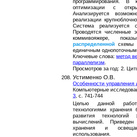
программирования. В 
оптимизации с отк
Анализируется возможн
реализации крупноблочн
Система реализуется с
Проводятся численные 
коммивояжере, показ
распределенной
схемы 
единичным однопоточным 
Ключевые слова:
метод ве
параллелизм
.
Просмотров за год: 2. Ци
Устименко О.В.
Особенности управления
Компьютерные исследовани
3
, с. 741-744
Целью данной работ
технологиями хранения 
развития технологи
вычислений. Приведен
хранения и освещаю
использования.