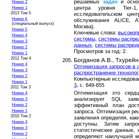
решаемых
задач
и основ
Номер 2
центра уровня Tier-
Номер 1
2013 Том 5
исследовательском цент
Номер 6
обслуживания ALICE, A
(специальный выпуск)
Москва).
Номер 5
Ключевые слова:
высокоп
Номер 4
системы
,
системы распре
Номер 3
данных
,
системы распред
Номер 2
Просмотров за год: 2.
Номер 1
2012 Том 4
Богданов А.В.,
Тхурейн
Номер 4
Оптимизация запросов в
Номер 3
распространение техноло
Номер 2
Компьютерные исследовани
Номер 1
3
, с. 649-655
2011 Том 3
Оптимизация это серд
Номер 4
анализирует SQL зая
Номер 3
эффективный план дост
Номер 2
Номер 1
запроса. Оптимизация ре
2010 Том 2
заявления определяя, ка
Номер 4
доступны. Затем запр
Номер 3
статистические данные, 
Номер 2
определяют наилучший 