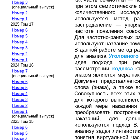
Номер 3
при этом семиотические 
(специальный выпуск)
количественного иссле
Номер 2
используется метод ра
Номер 1
распределение — упоря
2025 Том 17
Номер 6
частоте появления сово
Номер 5
Для частотно-ранговых р
Номер 4
используют название рower-
Номер 3
В данной работе метод р
Номер 2
для анализа
Уголовного
Номер 1
идея подхода при ре
2024 Том 16
рассмотрении
кодекса
ка
Номер 7
знаком является мера нак
(специальный выпуск)
Документ представляется
Номер 6
слова (знака), а также 
Номер 5
Совокупность всех этих з
Номер 4
для которого выполняет
Номер 3
каждой меры наказания
Номер 2
Номер 1
преобразовать построен
(специальный выпуск)
наказаний, для дальн
2023 Том 15
используются подход В.
Номер 6
анализу задач лингвистик
Номер 5
понятия виртуальной час
Номер 4