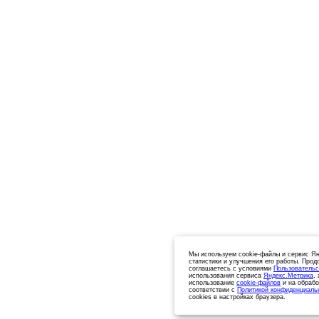
Мы используем cookie-файлы и сервис Ян
статистики и улучшения его работы. Прод
соглашаетесь с условиями
Пользовательс
использования сервиса
Яндекс.Метрика
,
использование
cookie-файлов
и на обрабо
соответствии с
Политикой конфиденциаль
cookies в настройках браузера.