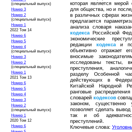
которая является мерой 
(специальный выпуск)
для общества, но и посл
Номер 3
в различных сферах жизн
Номер 2
(специальный выпуск)
предлагается параметриз
Номер 1
анализа словаря наказ
2022 Том 14
кодекса
Российской Феде
Номер 6
экономические престу
Номер 5
редакции
кодекса
и пок
Номер 4
объективно отражает е
(специальный выпуск)
вносимые законодател
Номер 3
исследованы тексты, 
Номер 2
(специальный выпуск)
преступления, аналоги
Номер 1
разделу Особенной ч
2021 Том 13
действующих в Федера
Номер 6
Китайской Народной Ре
Номер 5
ранговые распределения
Номер 4
словарей
кодексов
совпа
Номер 3
законом, существенно
Номер 2
позволяет сделать вывод 
(специальный выпуск)
так и об адекватнос
Номер 1
2020 Том 12
преступлений.
Номер 6
Ключевые слова:
Уголовн
Номер 5