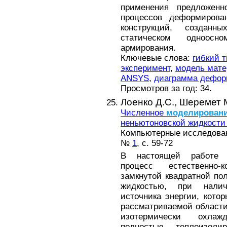
применения предложен
процессов деформирова
конструкций, создан
статическом одноос
армирования.
Ключевые слова:
гибкий 
эксперимент
,
модель мате
ANSYS
,
диаграмма дефор
Просмотров за год: 34.
Лоенко Д.С.,
Шеремет 
Численное
моделирован
неньютоновской жидкости 
Компьютерные исследова
№
1
, с. 59-72
В настоящей работе р
процесс естественно-
замкнутой квадратной по
жидкостью, при налич
источника энергии, кото
рассматриваемой области
изотермически охла
полностью теплоизоли