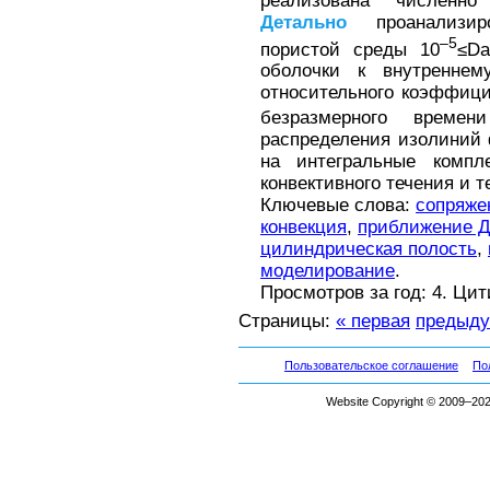
реализована численно
Детально
проанализир
–5
пористой среды 10
≤Da
оболочки к внутреннем
относительного коэффици
безразмерного времен
распределения изолиний 
на интегральные компл
конвективного течения и т
Ключевые слова:
сопряже
конвекция
,
приближение Д
цилиндрическая полость
,
моделирование
.
Просмотров за год: 4. Ци
Страницы:
« первая
предыд
Пользовательское соглашение
По
Website Copyright © 2009–2