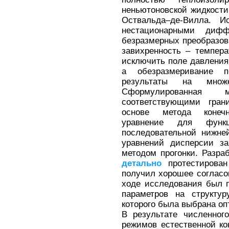
неньютоновской жидкости
Оствальда–де-Вилла. И
нестационарными диф
безразмерных преобразов
завихренность – темпера
исключить поле давления
а обезразмеривание п
результаты на множе
Сформулированная 
соответствующими гра
основе метода конечн
уравнение для функ
последовательной нижне
уравнений дисперсии за
методом прогонки. Разр
детально
протестирова
получил хорошее согласо
ходе исследования был 
параметров на структур
которого была выбрана оп
В результате численно
режимов естественной ко