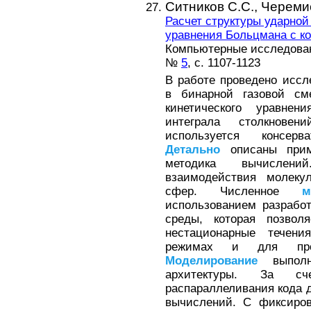
Ситников С.С.,
Черемис
Расчет структуры ударной
уравнения Больцмана с к
Компьютерные исследова
№
5
, с. 1107-1123
В работе проведено иссл
в бинарной газовой см
кинетического уравне
интеграла столкнове
используется консер
Детально
описаны прим
методика вычислен
взаимодействия молеку
сфер. Численное
м
использованием разработ
среды, которая позвол
нестационарные течен
режимах и для прои
Моделирование
выполня
архитектуры. За сче
распараллеливания кода д
вычислений. С фиксиров