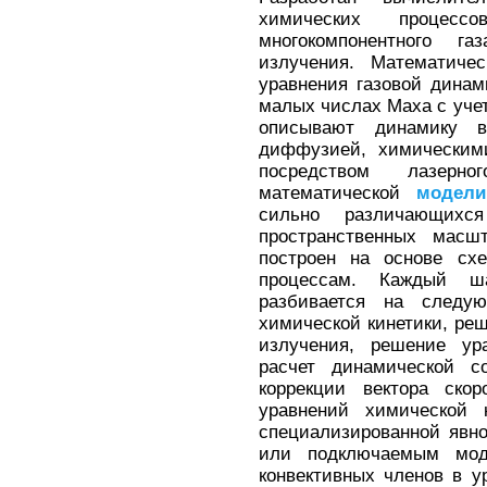
химических процесс
многокомпонентного г
излучения. Математиче
уравнения газовой дина
малых числах Маха с уче
описывают динамику в
диффузией, химическим
посредством лазерн
математической
модели
сильно различающих
пространственных масш
построен на основе сх
процессам. Каждый ш
разбивается на следу
химической кинетики, ре
излучения, решение ур
расчет динамической с
коррекции вектора ско
уравнений химической 
специализированной явно
или подключаемым мо
конвективных членов в 