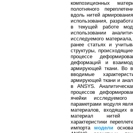
композиционных мате
полотняного переплете
вдоль нитей армировани
использования, разработ
в текущей работе моду
использовании аналит
исследуемого материала,
ранее статьях и учитыв
структуры, происходящи
процессе деформирова
деформаций и взаимод
армирующей ткани. Во в
вводимые характерист
армирующей ткани и ана
в ANSYS. Аналитическ
процессов деформирова
ячейки исследуемого
параметрами модуля явля
материалов, входящих в
материал нитей арм
характеристики перепле
импорта
модели
основа