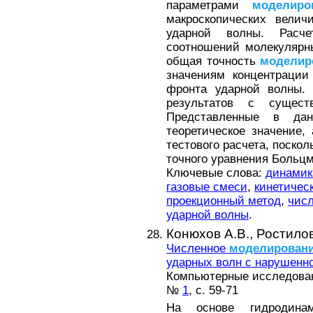
параметрами
моделиро
макроскопических велич
ударной волны. Расч
соотношений молекулярн
общая точность
моделир
значениям концентраци
фронта ударной волны. 
результатов с сущес
Представленные в да
теоретическое значение,
тестового расчета, поско
точного уравнения Больцм
Ключевые слова:
динамик
газовые смеси
,
кинетичес
проекционный метод
,
чис
ударной волны
.
Конюхов А.В.,
Ростилов
Численное
моделирован
ударных волн с нарушенн
Компьютерные исследова
№
1
, с. 59-71
На основе гидродинам