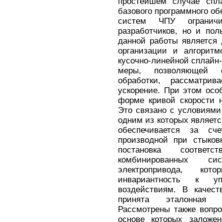
простейшем случае спла
базового программного о
систем ЧПУ ограничи
разработчиков, но и пол
данной работы является
организации и алгорит
кусочно-линейной сплайн-
меры, позволяющей с
обработки, рассматри
ускорение. При этом осо
форме кривой скорости н
Это связано с условиями
одним из которых являетс
обеспечивается за сч
производной при стыков
постановка соответс
комбинированных си
электропривода, кот
инвариантность к 
воздействиям. В качест
принята эталонна
Рассмотрены также вопр
основе которых заложен