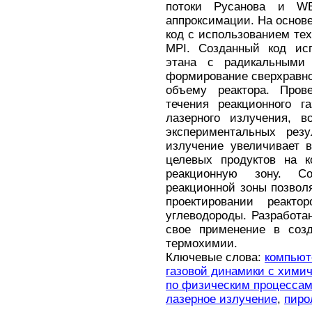
потоки Русанова и WE
аппроксимации. На основе
код с использованием те
MPI. Созданный код исп
этана с радикальными
формирование сверхравно
объему реактора. Про
течения реакционного г
лазерного излучения, в
экспериментальных резу
излучение увеличивает 
целевых продуктов на к
реакционную зону. С
реакционной зоны позвол
проектировании реакт
углеводороды. Разработа
свое применение в созд
термохимии.
Ключевые слова:
компьют
газовой динамики с хими
по физическим процесса
лазерное излучение
,
пиро