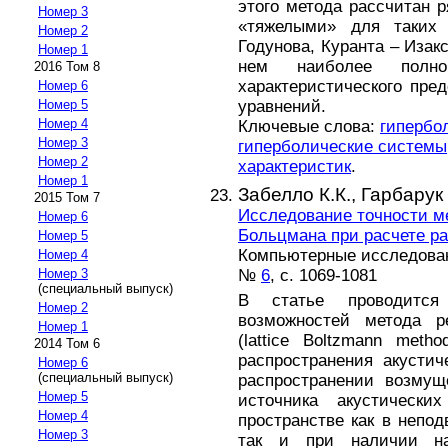
этого метода рассчитан р
Номер 3
«тяжелыми» для таких 
Номер 2
Годунова, Куранта – Изакс
Номер 1
нем наиболее полно
2016 Том 8
характеристического пре
Номер 6
Номер 5
уравнений.
Номер 4
Ключевые слова:
гипербо
Номер 3
гиперболические системы
Номер 2
характеристик
.
Номер 1
Забелло К.К.,
Гарбарук 
2015 Том 7
Исследование точности м
Номер 6
Больцмана при расчете ра
Номер 5
Компьютерные исследова
Номер 4
№
6
, с. 1069-1081
Номер 3
(специальный выпуск)
В статье проводится 
Номер 2
возможностей метода р
Номер 1
(lattice Boltzmann met
2014 Том 6
распространения акустич
Номер 6
(специальный выпуск)
распространении возмущ
Номер 5
источника акустически
Номер 4
пространстве как в непо
Номер 3
так и при наличии на