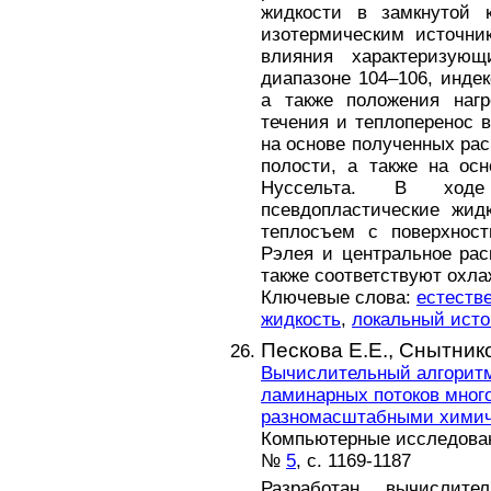
жидкости в замкнутой 
изотермическим источни
влияния характеризую
диапазоне 104–106, индекс
а также положения нагр
течения и теплоперенос 
на основе полученных рас
полости, а также на ос
Нуссельта. В ходе
псевдопластические жид
теплосъем с поверхност
Рэлея и центральное ра
также соответствуют охла
Ключевые слова:
естеств
жидкость
,
локальный исто
Пескова Е.Е.,
Снытнико
Вычислительный алгоритм
ламинарных потоков много
разномасштабными химич
Компьютерные исследова
№
5
, с. 1169-1187
Разработан вычислит