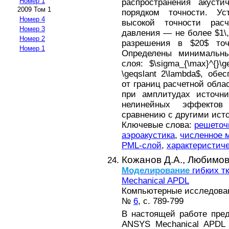
Номер 1
распространения акуст
2009 Том 1
порядком точности. Ус
Номер 4
высокой точности расч
Номер 3
давления — не более $1\,
Номер 2
разрешения в $20$ точ
Номер 1
Определены минимальн
слоя: $\sigma_{\max}^{}\g
\geqslant 2\lambda$, об
от границ расчетной обла
при амплитудах источник
нелинейных эффектов
сравнению с другими ист
Ключевые слова:
решеточ
аэроакустика
,
численное 
PML-слой
,
характеристич
Кожанов Д.А.,
Любимов 
Моделирование
гибких т
Mechanical APDL
Компьютерные исследова
№
6
, с. 789-799
В настоящей работе пре
ANSYS Mechanical APD