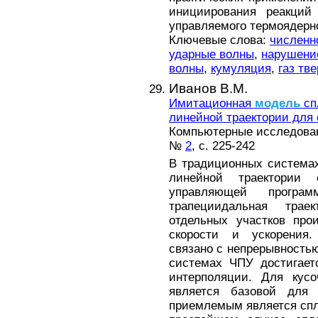
инициирования реакций 
управляемого термоядерно
Ключевые слова:
численн
ударные волны
,
нарушени
волны
,
кумуляция
,
газ тв
Иванов В.М.
Имитационная
модель
сп
линейной траектории для 
Компьютерные исследова
№
2
, с. 225-242
В традиционных системах
линейной траектории 
управляющей програ
трапециидальная тра
отдельных участков про
скорости и ускорения.
связано с непрерывностью
системах ЧПУ достигает
интерполяции. Для кусо
является базовой для 
приемлемым является спл