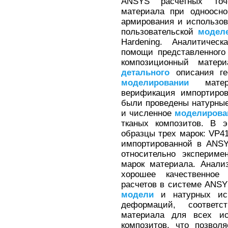
ANSYS расчетных точ
материала при одноосно
армирования и использо
пользовательской
модел
Hardening. Аналитичес
помощи представленного
композиционный мате
детального
описания ге
моделировании
матер
верификация импортиро
были проведены натурны
и численное
моделирова
тканых композитов. В э
образцы трех марок: VP4
импортированной в AN
относительно экспериме
марок материала. Анали
хорошее качественное 
расчетов в системе ANS
модели
и натурных исп
деформаций, соответ
материала для всех ис
композитов, что позвол