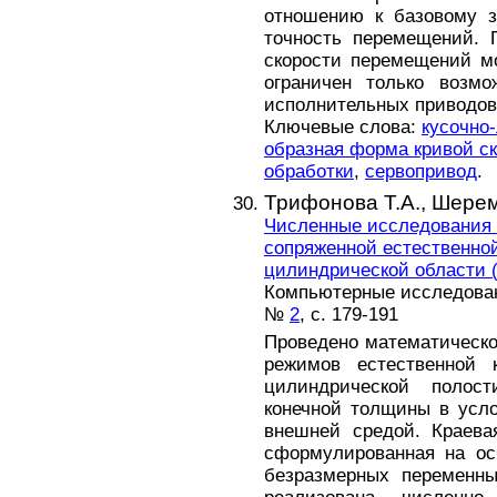
отношению к базовому з
точность перемещений. 
скорости перемещений м
ограничен только возмо
исполнительных приводов
Ключевые слова:
кусочно
образная форма кривой с
обработки
,
сервопривод
.
Трифонова Т.А.,
Шерем
Численные исследования
сопряженной естественной
цилиндрической области 
Компьютерные исследова
№
2
, с. 179-191
Проведено математическ
режимов естественной 
цилиндрической полос
конечной толщины в усло
внешней средой. Краева
сформулированная на о
безразмерных переменны