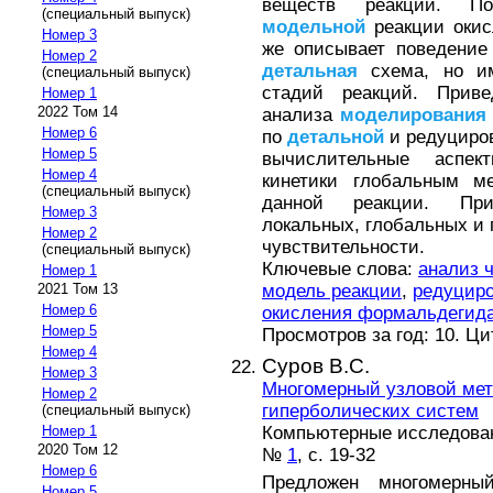
веществ реакции. По
(специальный выпуск)
модельной
реакции окис
Номер 3
же описывает поведение
Номер 2
детальная
схема, но им
(специальный выпуск)
стадий реакций. Приве
Номер 1
2022 Том 14
анализа
моделирования
Номер 6
по
детальной
и редуциров
Номер 5
вычислительные аспе
Номер 4
кинетики глобальным м
(специальный выпуск)
данной реакции. При
Номер 3
локальных, глобальных и
Номер 2
чувствительности.
(специальный выпуск)
Ключевые слова:
анализ 
Номер 1
модель реакции
,
редуциро
2021 Том 13
Номер 6
окисления формальдегид
Номер 5
Просмотров за год: 10. Ц
Номер 4
Суров В.С.
Номер 3
Многомерный узловой мет
Номер 2
гиперболических систем
(специальный выпуск)
Компьютерные исследова
Номер 1
2020 Том 12
№
1
, с. 19-32
Номер 6
Предложен многомерный
Номер 5