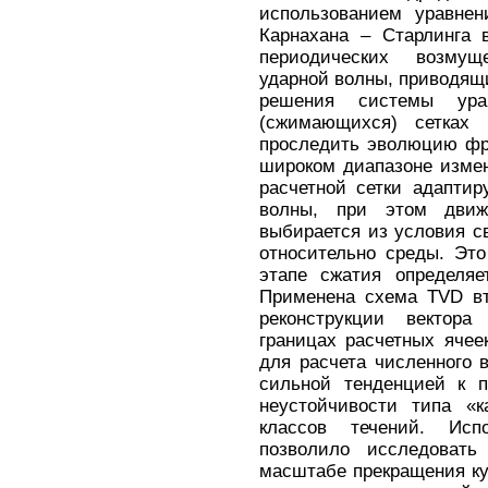
использованием уравнен
Карнахана – Старлинга 
периодических возму
ударной волны, приводящ
решения системы ура
(сжимающихся) сетках 
проследить эволюцию фр
широком диапазоне измен
расчетной сетки адапти
волны, при этом движ
выбирается из условия с
относительно среды. Это
этапе сжатия определяе
Применена схема TVD вт
реконструкции вектора
границах расчетных ячее
для расчета численного 
сильной тенденцией к п
неустойчивости типа «к
классов течений. Исп
позволило исследоват
масштабе прекращения ку