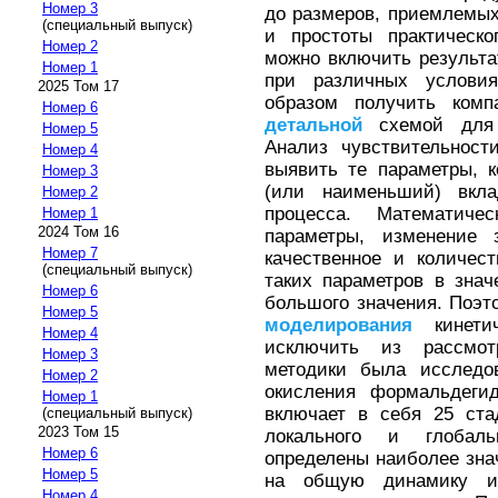
Номер 3
до размеров, приемлемых
(специальный выпуск)
и простоты практическо
Номер 2
можно включить результ
Номер 1
при различных услови
2025 Том 17
образом получить комп
Номер 6
детальной
схемой для 
Номер 5
Анализ чувствительнос
Номер 4
выявить те параметры, 
Номер 3
(или наименьший) вкл
Номер 2
процесса. Математич
Номер 1
2024 Том 16
параметры, изменение 
Номер 7
качественное и количес
(специальный выпуск)
таких параметров в зна
Номер 6
большого значения. Поэт
Номер 5
моделирования
кинетич
Номер 4
исключить из рассмо
Номер 3
методики была исследов
Номер 2
окисления формальдеги
Номер 1
включает в себя 25 ста
(специальный выпуск)
2023 Том 15
локального и глобаль
Номер 6
определены наиболее зн
Номер 5
на общую динамику из
Номер 4