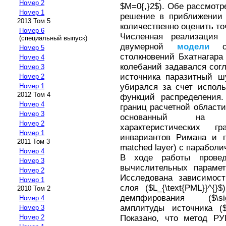
Номер 2
$M=0{,}2$). Обе рассмот
Номер 1
решение в приближении 
2013 Том 5
количественно оценить то
Номер 6
Численная реализация 
(специальный выпуск)
двумерной
модели
ск
Номер 5
столкновений Бхатнагара
Номер 4
колебаний задавался сог
Номер 3
источника паразитный ш
Номер 2
убирался за счет испол
Номер 1
2012 Том 4
функций распределения
Номер 4
границ расчетной област
Номер 3
основанный на со
Номер 2
характеристических 
Номер 1
инвариантов Римана и п
2011 Том 3
matched layer) с парабол
Номер 4
В ходе работы пров
Номер 3
вычислительных парамет
Номер 2
Исследована зависимос
Номер 1
слоя ($L_{\text{PML}}^{
2010 Том 2
демпфирования ($\sig
Номер 4
амплитуды источника ($
Номер 3
Показано, что метод 
Номер 2