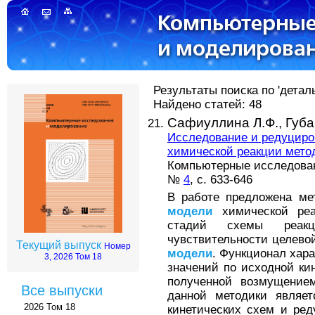
Результаты поиска по 'детал
Найдено статей: 48
Сафиуллина Л.Ф.,
Губа
Исследование и редуцир
химической реакции мето
Компьютерные исследова
№
4
, с. 633-646
В работе предложена ме
модели
химической реа
стадий схемы реакц
чувствительности целево
Текущий выпуск
Номер
модели
. Функционал хар
3, 2026 Том 18
значений по исходной ки
полученной возмущение
Все выпуски
данной методики являет
2026 Том 18
кинетических схем и ре