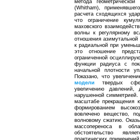
метода геометрической
(Whitham), применявшег
расчета сходящихся удар
что ограничение куму
маховского взаимодейст
волны к регулярному вс
отношения азимутальной 
к радиальной при уменьш
это отношение предст
ограниченной осциллиру
функции радиуса с пок
начальной плотности у
Показано, что увеличени
модели
твердых сфер
увеличению давлений, 
нарушенной симметрией. В
масштабе прекращения к
формированием высокоэ
вовлечено вещество, по
волновому сжатию. Оказы
массопереноса в обл
обстоятельство явля
практических применений