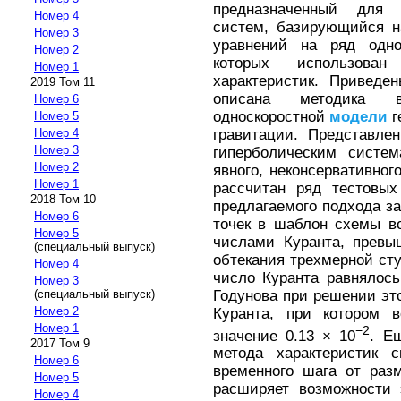
предназначенный для и
Номер 4
систем, базирующийся н
Номер 3
уравнений на ряд одно
Номер 2
которых использова
Номер 1
характеристик. Привед
2019 Том 11
описана методика в
Номер 6
односкоростной
модели
г
Номер 5
гравитации. Представле
Номер 4
Номер 3
гиперболическим систе
Номер 2
явного, неконсервативног
Номер 1
рассчитан ряд тестовых
2018 Том 10
предлагаемого подхода з
Номер 6
точек в шаблон схемы в
Номер 5
числами Куранта, превы
(специальный выпуск)
обтекания трехмерной сту
Номер 4
число Куранта равнялось
Номер 3
Годунова при решении эт
(специальный выпуск)
Номер 2
Куранта, при котором в
Номер 1
−2
значение 0.13 × 10
. Е
2017 Том 9
метода характеристик 
Номер 6
временного шага от раз
Номер 5
расширяет возможности 
Номер 4