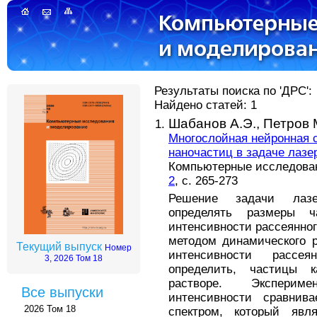
Результаты поиска по 'ДРС':
Найдено статей: 1
Шабанов А.Э.,
Петров 
Многослойная нейронная 
наночастиц в задаче лазе
Компьютерные исследовани
2
, с. 265-273
Решение задачи лазе
определять размеры 
интенсивности рассеянног
методом динамического р
Текущий выпуск
Номер
интенсивности рассе
3, 2026 Том 18
определить, частицы 
растворе. Эксперим
Все выпуски
интенсивности сравнив
2026 Том 18
спектром, который явл