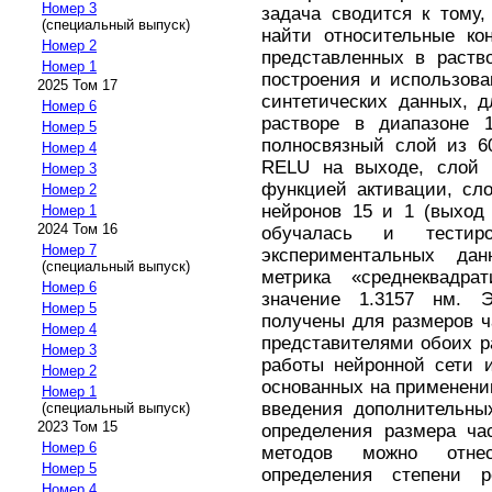
Номер 3
задача сводится к тому
(специальный выпуск)
найти относительные ко
Номер 2
представленных в раств
Номер 1
построения и использова
2025 Том 17
синтетических данных, 
Номер 6
растворе в диапазоне 
Номер 5
полносвязный слой из 6
Номер 4
RELU на выходе, слой 
Номер 3
функцией активации, сло
Номер 2
нейронов 15 и 1 (выход 
Номер 1
2024 Том 16
обучалась и тестир
Номер 7
экспериментальных да
(специальный выпуск)
метрика «среднеквадра
Номер 6
значение 1.3157 нм. 
Номер 5
получены для размеров ч
Номер 4
представителями обоих р
Номер 3
работы нейронной сети 
Номер 2
основанных на применени
Номер 1
введения дополнительны
(специальный выпуск)
2023 Том 15
определения размера ча
Номер 6
методов можно отнес
Номер 5
определения степени р
Номер 4