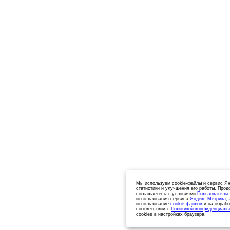
Мы используем cookie-файлы и сервис Ян
статистики и улучшения его работы. Прод
соглашаетесь с условиями
Пользовательс
использования сервиса
Яндекс.Метрика
,
использование
cookie-файлов
и на обрабо
соответствии с
Политикой конфиденциаль
cookies в настройках браузера.