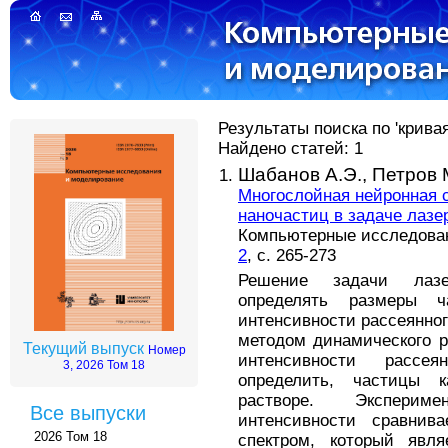
Результаты поиска по 'кривая
Найдено статей: 1
Шабанов А.Э.,
Петров 
Многослойная нейронная 
наночастиц в задаче лазе
Компьютерные исследовани
2
, с. 265-273
Решение задачи лазе
определять размеры 
интенсивности рассеянног
методом динамического р
Текущий выпуск
Номер
интенсивности рассе
3, 2026 Том 18
определить, частицы 
растворе. Эксперим
Все выпуски
интенсивности сравнив
2026 Том 18
спектром, который явл