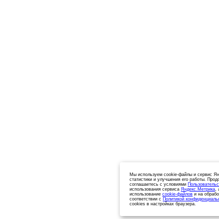
Мы используем cookie-файлы и сервис Ян
статистики и улучшения его работы. Прод
соглашаетесь с условиями
Пользовательс
использования сервиса
Яндекс.Метрика
,
использование
cookie-файлов
и на обрабо
соответствии с
Политикой конфиденциаль
cookies в настройках браузера.