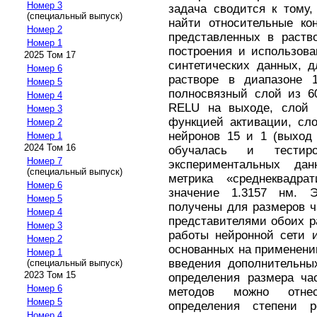
Номер 3
задача сводится к тому
(специальный выпуск)
найти относительные ко
Номер 2
представленных в раств
Номер 1
построения и использова
2025 Том 17
синтетических данных, 
Номер 6
растворе в диапазоне 
Номер 5
полносвязный слой из 6
Номер 4
RELU на выходе, слой 
Номер 3
функцией активации, сло
Номер 2
нейронов 15 и 1 (выход 
Номер 1
2024 Том 16
обучалась и тестир
Номер 7
экспериментальных да
(специальный выпуск)
метрика «среднеквадра
Номер 6
значение 1.3157 нм. 
Номер 5
получены для размеров ч
Номер 4
представителями обоих р
Номер 3
работы нейронной сети 
Номер 2
основанных на применени
Номер 1
введения дополнительны
(специальный выпуск)
2023 Том 15
определения размера ча
Номер 6
методов можно отнес
Номер 5
определения степени р
Номер 4