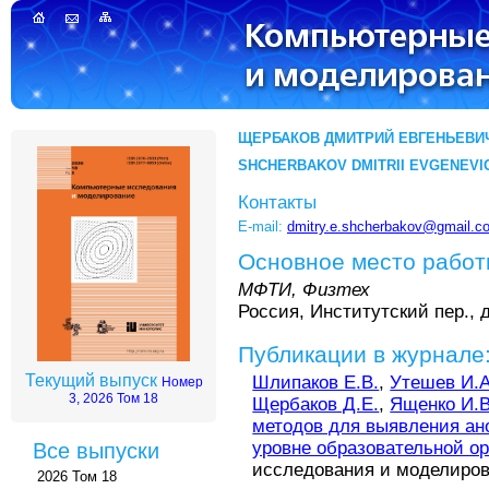
ЩЕРБАКОВ ДМИТРИЙ ЕВГЕНЬЕВИ
SHCHERBAKOV DMITRII EVGENEVI
Контакты
E-mail:
dmitry.e.shcherbakov@gmail.c
Основное место рабо
МФТИ, Физтех
Россия, Институтский пер., д
Публикации в журнале
Текущий выпуск
Шлипаков Е.В.
,
Утешев И.А
Номер
3, 2026 Том 18
Щербаков Д.Е.
,
Ященко И.В
методов для выявления ан
уровне образовательной о
Все выпуски
исследования и моделирован
2026 Том 18