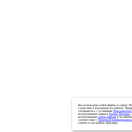
Мы используем cookie-файлы и сервис Ян
статистики и улучшения его работы. Прод
соглашаетесь с условиями
Пользовательс
использования сервиса
Яндекс.Метрика
,
использование
cookie-файлов
и на обрабо
соответствии с
Политикой конфиденциаль
cookies в настройках браузера.