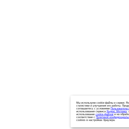
Мы используем cookie-файлы и сервис Ян
статистики и улучшения его работы. Прод
соглашаетесь с условиями
Пользовательс
использования сервиса
Яндекс.Метрика
,
использование
cookie-файлов
и на обрабо
соответствии с
Политикой конфиденциаль
cookies в настройках браузера.