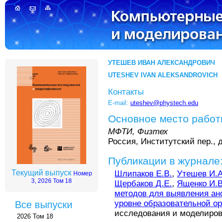
УТЕШЕВ ИВАН АЛЕКСАНДРОВИЧ
UTESHEV IVAN ALEKSANDROVICH
Контакты
E-mail:
uteshev@phystech.edu
Основное место рабо
МФТИ, Физтех
Россия, Институтский пер., д
Публикации в журнале
Текущий выпуск
Шлипаков Е.В.
,
Утешев И.А
Номер
3, 2026 Том 18
Щербаков Д.Е.
,
Ященко И.В
методов для выявления ан
уровне образовательной о
Все выпуски
исследования и моделирован
2026 Том 18