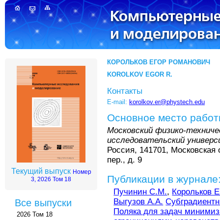
КОРОЛЬКОВ ЕГОР РОМАНОВИЧ
KOROLKOV EGOR R.
Контакты
E-mail:
korolkov.er@phystech.edu
Основное место рабо
Московский физико-технич
исследовательский универ
Россия, 141701, Московская 
пер., д. 9
Текущий выпуск
Номер
Публикации в журнале
3, 2026 Том 18
Пучинин С.М.
,
Корольков Е
Выгузов А.А.
Cубградиентн
Все выпуски
Поляка для задач минимиз
2026 Том 18