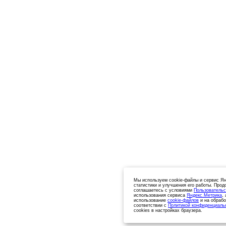
Мы используем cookie-файлы и сервис Ян
статистики и улучшения его работы. Прод
соглашаетесь с условиями
Пользовательс
использования сервиса
Яндекс.Метрика
,
использование
cookie-файлов
и на обрабо
соответствии с
Политикой конфиденциаль
cookies в настройках браузера.