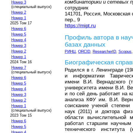
комбинаторики и сетевых 
Номер 3
(специальный выпуск)
сотрудник
Номер 2
141701, Россия, Московская 
Номер 1
пер., 9
2025 Том 17
https://mipt.ru
Номер 6
Номер 5
Профиль автора в нау
Номер 4
базах данных
Номер 3
Номер 2
РИНЦ
,
ORCID
,
ResearcherID
,
Scopus
Номер 1
Биографическая справ
2024 Том 16
Номер 7
Родился в г. Ленинграде (1
(специальный выпуск)
и информатики Таврическ
Номер 6
имени В.И. Вернадского (
Номер 5
университета имени В.И. Ве
Номер 4
и по сей день работает на 
Номер 3
анализа КФУ им. В.И. Верн
Номер 2
соискание ученой степени 
Номер 1
(специальный выпуск)
наук (2011) и доктора физ
2023 Том 15
области вычислительной м
Номер 6
работал старшим научным 
Номер 5
технического института (
Номер 4