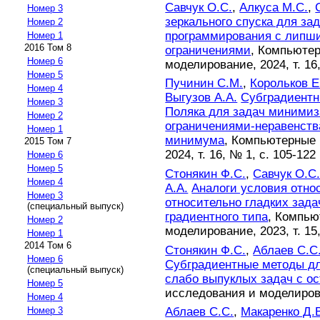
Савчук О.С.
,
Алкуса М.С.
,
Номер 3
зеркального спуска для за
Номер 2
программирования с лип
Номер 1
2016 Том 8
ограничениями
, Компьюте
Номер 6
моделирование, 2024, т. 16
Номер 5
Пучинин С.М.
,
Корольков Е
Номер 4
Выгузов А.А.
Cубградиентн
Номер 3
Поляка для задач минимиз
Номер 2
ограничениями-неравенств
Номер 1
минимума
, Компьютерные
2015 Том 7
2024, т. 16, № 1, с. 105-122
Номер 6
Номер 5
Стонякин Ф.С.
,
Савчyк О.С
Номер 4
А.А.
Аналоги условия отно
Номер 3
относительно гладких зад
(специальный выпуск)
градиентного типа
, Компью
Номер 2
моделирование, 2023, т. 15,
Номер 1
2014 Том 6
Стонякин Ф.С.
,
Аблаев С.С
Номер 6
Субградиентные методы дл
(специальный выпуск)
слабо выпуклых задач с 
Номер 5
исследования и моделирован
Номер 4
Аблаев С.С.
,
Макаренко Д.
Номер 3