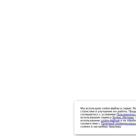
Мы используем cookie-файлы и сервис Ян
статистики и улучшения его работы. Прод
соглашаетесь с условиями
Пользовательс
использования сервиса
Яндекс.Метрика
,
использование
cookie-файлов
и на обрабо
соответствии с
Политикой конфиденциаль
cookies в настройках браузера.