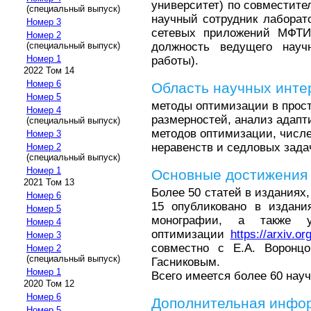
университет) по совместите
(специальный выпуск)
научный сотрудник лаборат
Номер 3
сетевых приложений МФТИ,
Номер 2
должность ведущего научн
(специальный выпуск)
Номер 1
работы).
2022 Том 14
Номер 6
Область научных инте
Номер 5
методы оптимизации в прос
Номер 4
размерностей, анализ адап
(специальный выпуск)
методов оптимизации, числ
Номер 3
неравенств и седловых зада
Номер 2
(специальный выпуск)
Номер 1
Основные достижения
2021 Том 13
Более 50 статей в изданиях
Номер 6
15 опyбликовано в издани
Номер 5
монографии, а также 
Номер 4
оптимизации
https://arxiv.o
Номер 3
совместно с Е.А. Воронцо
Номер 2
(специальный выпуск)
Гасниковым.
Номер 1
Всего имеется более 60 науч
2020 Том 12
Номер 6
Дополнительная инфо
Номер 5