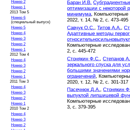
Номер 2
Баран И.В.
Субградиентные
Номер 1
оптимизации с некоторой р
2013 Том 5
минимума
, Компьютерные
Номер 6
2022, т. 14, № 2, с. 473-495
(специальный выпуск)
Савчук О.С.
,
Титов А.А.
,
Ст
Номер 5
Адаптивные методы первог
Номер 4
Номер 3
относительносильновыпук
Номер 2
Компьютерные исследовани
Номер 1
2, с. 445-472
2012 Том 4
Стонякин Ф.С.
,
Степанов А
Номер 4
зеркального спуска для ус
Номер 3
большими значениями нор
Номер 2
ограничений
, Компьютерны
Номер 1
2020, т. 12, № 2, с. 301-317
2011 Том 3
Номер 4
Пасечнюк Д.А.
,
Стонякин Ф
Номер 3
выпуклой липшицевой функ
Номер 2
Компьютерные исследовани
Номер 1
3, с. 379-395
2010 Том 2
Номер 4
Номер 3
Номер 2