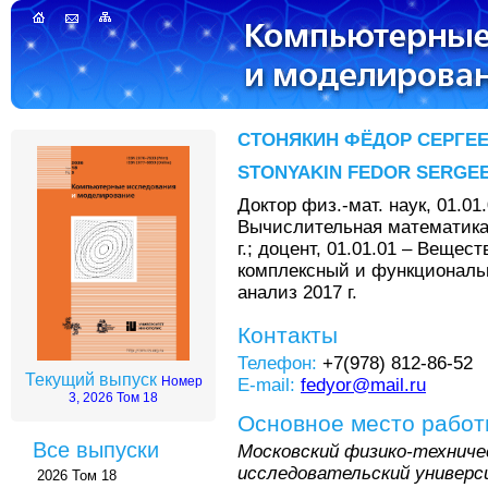
СТОНЯКИН ФЁДОР СЕРГЕ
STONYAKIN FEDOR SERGE
Доктор физ.-мат. наук, 01.01.
Вычислительная математика
г.; доцент, 01.01.01 – Вещес
комплексный и функционал
анализ 2017 г.
Контакты
Телефон:
+7(978) 812-86-52
Текущий выпуск
Номер
E-mail:
fedyor@mail.ru
3, 2026 Том 18
Основное место рабо
Все выпуски
Московский физико-технич
исследовательский универс
2026 Том 18