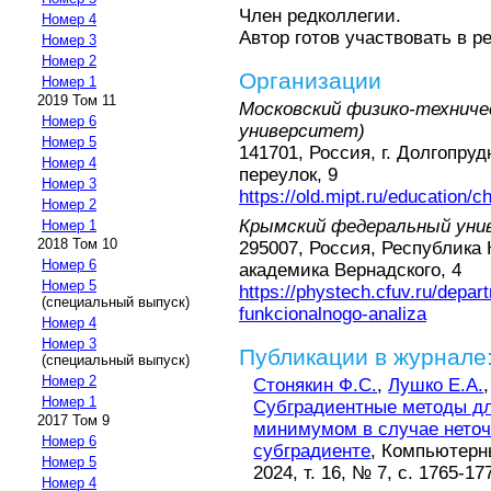
Член редколлегии.
Номер 4
Автор готов участвовать в р
Номер 3
Номер 2
Организации
Номер 1
2019 Том 11
Московский физико-технич
Номер 6
университет)
Номер 5
141701, Россия, г. Долгопру
Номер 4
переулок, 9
Номер 3
https://old.mipt.ru/education/c
Номер 2
Крымский федеральный унив
Номер 1
2018 Том 10
295007, Россия, Республика 
Номер 6
академика Вернадского, 4
Номер 5
https://phystech.cfuv.ru/depar
(специальный выпуск)
funkcionalnogo-analiza
Номер 4
Номер 3
Публикации в журнале
(специальный выпуск)
Номер 2
Стонякин Ф.С.
,
Лyшко Е.А.
Номер 1
Субградиентные методы дл
2017 Том 9
минимумом в случае нето
Номер 6
субградиенте
, Компьютерн
Номер 5
2024, т. 16, № 7, с. 1765-17
Номер 4