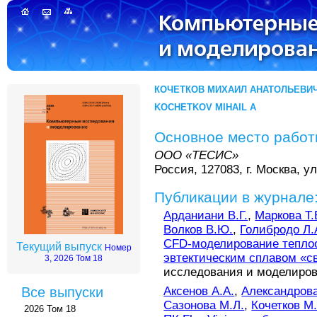
КОЧЕТКОВ МИХАИЛ АНАТОЛЬЕВИ
KOCHETKOV MIHAIL A
Основное место рабо
ООО «ТЕСИС»
Россия, 127083, г. Москва, ул
Публикации в журнале
Арданиани В.Г.
,
Маркова Т.
Волков В.Ю.
,
Голибродо Л.
CFD-моделирование теплоо
Текущий выпуск
Номер
эвтектическим сплавом «с
3, 2026 Том 18
исследования и моделирован
Аксенов А.А.
,
Александрова
Все выпуски
Сазонова М.Л.
,
Кочетков М.
2026 Том 18