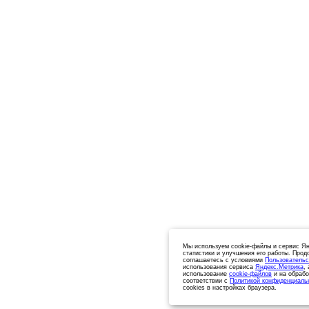
Мы используем cookie-файлы и сервис Ян
статистики и улучшения его работы. Прод
соглашаетесь с условиями
Пользовательс
использования сервиса
Яндекс.Метрика
,
использование
cookie-файлов
и на обрабо
соответствии с
Политикой конфиденциаль
cookies в настройках браузера.