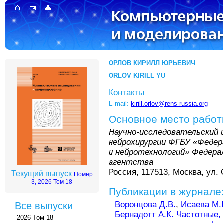
ОРЛОВ КИРИЛЛ ЮРЬЕВИЧ
ORLOV KIRILL YU
Контакты
E-mail:
kirill.orlov@rens-russia.org
Основное место рабо
Научно-исследовательский 
нейрохирургии ФГБУ «Федер
и нейротехнологий» Федера
агентства
Россия, 117513, Москва, ул. 
Текущий выпуск
Номер
3, 2026 Том 18
Публикации в журнале
Воронцова Д.В.
,
Исаева М.
Все выпуски
Бернадотт А.К.
Частотные,
2026 Том 18