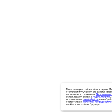
Мы используем cookie-файлы и сервис Ян
статистики и улучшения его работы. Прод
соглашаетесь с условиями
Пользовательс
использования сервиса
Яндекс.Метрика
,
использование
cookie-файлов
и на обрабо
соответствии с
Политикой конфиденциаль
cookies в настройках браузера.