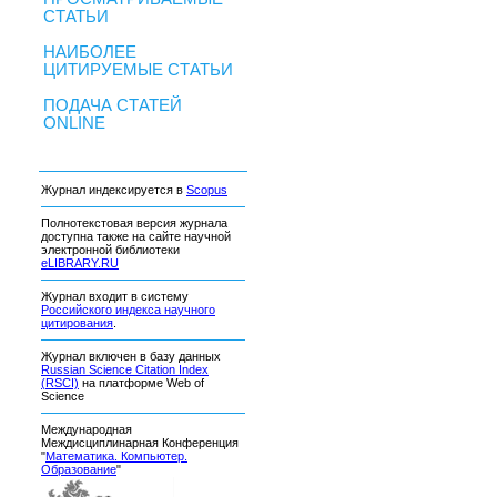
СТАТЬИ
НАИБОЛЕЕ
ЦИТИРУЕМЫЕ СТАТЬИ
ПОДАЧА СТАТЕЙ
ONLINE
Журнал индексируется в
Scopus
Полнотекстовая версия журнала
доступна также на сайте научной
электронной библиотеки
eLIBRARY.RU
Журнал входит в систему
Российского индекса научного
цитирования
.
Журнал включен в базу данных
Russian Science Citation Index
(RSCI)
на платформе Web of
Science
Международная
Междисциплинарная Конференция
"
Математика. Компьютер.
Образование
"