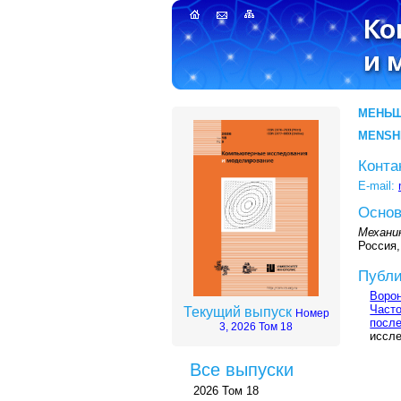
МЕНЬШ
MENSHI
Конта
E-mail:
Основ
Механи
Россия,
Публи
Ворон
Част
Текущий выпуск
Номер
после
3, 2026 Том 18
иссле
Все выпуски
2026 Том 18