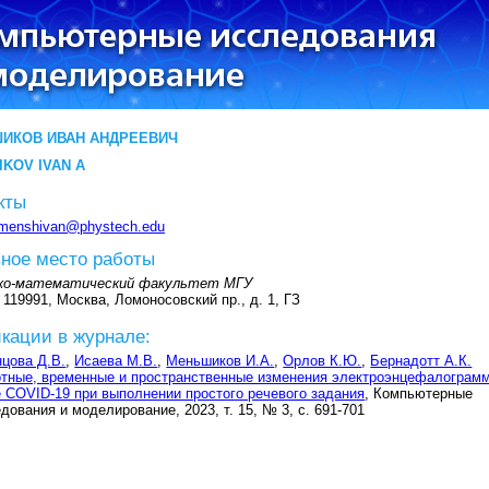
ИКОВ ИВАН АНДРЕЕВИЧ
KOV IVAN A
кты
menshivan@phystech.edu
ное место работы
ко-математический факультет МГУ
 119991, Москва, Ломоносовский пр., д. 1, ГЗ
кации в журнале:
цова Д.В.
,
Исаева М.В.
,
Меньшиков И.А.
,
Орлов К.Ю.
,
Бернадотт А.К.
отные, временные и пространственные изменения электроэнцефалограм
 COVID-19 при выполнении простого речевого задания
, Компьютерные
дования и моделирование, 2023, т. 15, № 3, с. 691-701