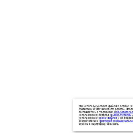
Мы используем cookie-файлы и сервис Ян
статистики и улучшения его работы. Прод
соглашаетесь с условиями
Пользовательс
использования сервиса
Яндекс.Метрика
,
использование
cookie-файлов
и на обрабо
соответствии с
Политикой конфиденциаль
cookies в настройках браузера.