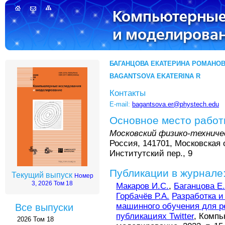
БАГАНЦОВА ЕКАТЕРИНА РОМАНО
BAGANTSOVA EKATERINA R
Контакты
E-mail:
bagantsova.er@phystech.edu
Основное место рабо
Московский физико-технич
Россия, 141701, Московская 
Институтский пер., 9
Публикации в журнале
Текущий выпуск
Номер
3, 2026 Том 18
Макаров И.С.
,
Баганцова Е.
Горбачёв Р.А.
Разработка и
машинного обучения для р
Все выпуски
публикациях Twitter
, Комп
2026 Том 18