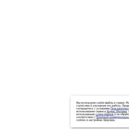
Мы используем cookie-файлы и сервис Ян
статистики и улучшения его работы. Прод
соглашаетесь с условиями
Пользовательс
использования сервиса
Яндекс.Метрика
,
использование
cookie-файлов
и на обрабо
соответствии с
Политикой конфиденциаль
cookies в настройках браузера.