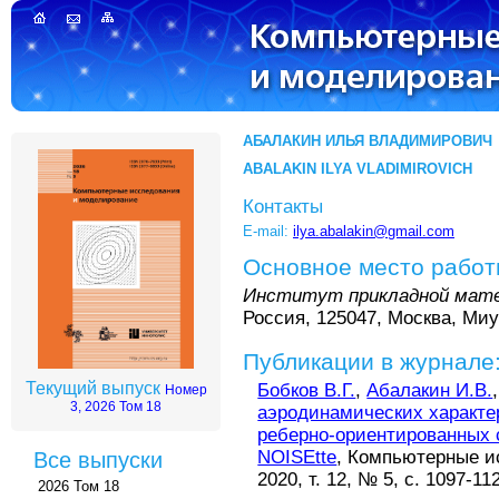
АБАЛАКИН ИЛЬЯ ВЛАДИМИРОВИЧ
ABALAKIN ILYA VLADIMIROVICH
Контакты
E-mail:
ilya.abalakin@gmail.com
Основное место рабо
Институт прикладной мате
Россия, 125047, Москва, Миус
Публикации в журнале
Текущий выпуск
Бобков В.Г.
,
Абалакин И.В.
Номер
3, 2026 Том 18
аэродинамических характер
реберно-ориентированных 
NOISEtte
, Компьютерные и
Все выпуски
2020, т. 12, № 5, с. 1097-11
2026 Том 18