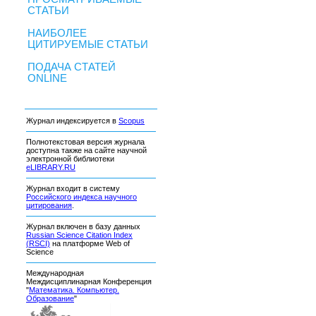
СТАТЬИ
НАИБОЛЕЕ
ЦИТИРУЕМЫЕ СТАТЬИ
ПОДАЧА СТАТЕЙ
ONLINE
Журнал индексируется в
Scopus
Полнотекстовая версия журнала
доступна также на сайте научной
электронной библиотеки
eLIBRARY.RU
Журнал входит в систему
Российского индекса научного
цитирования
.
Журнал включен в базу данных
Russian Science Citation Index
(RSCI)
на платформе Web of
Science
Международная
Междисциплинарная Конференция
"
Математика. Компьютер.
Образование
"