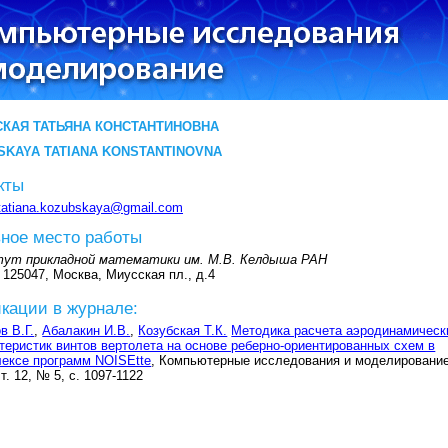
СКАЯ ТАТЬЯНА КОНСТАНТИНОВНА
SKAYA TATIANA KONSTANTINOVNA
кты
tatiana.kozubskaya@gmail.com
ное место работы
ут прикладной математики им. М.В. Келдыша РАН
 125047, Москва, Миусская пл., д.4
кации в журнале:
в В.Г.
,
Абалакин И.В.
,
Козубская Т.К.
Методика расчета аэродинамическ
теристик винтов вертолета на основе реберно-ориентированных схем в
ексе программ NOISEtte
, Компьютерные исследования и моделирование
 т. 12, № 5, с. 1097-1122