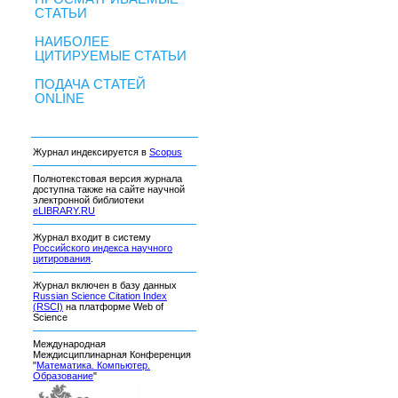
СТАТЬИ
НАИБОЛЕЕ
ЦИТИРУЕМЫЕ СТАТЬИ
ПОДАЧА СТАТЕЙ
ONLINE
Журнал индексируется в
Scopus
Полнотекстовая версия журнала
доступна также на сайте научной
электронной библиотеки
eLIBRARY.RU
Журнал входит в систему
Российского индекса научного
цитирования
.
Журнал включен в базу данных
Russian Science Citation Index
(RSCI)
на платформе Web of
Science
Международная
Междисциплинарная Конференция
"
Математика. Компьютер.
Образование
"