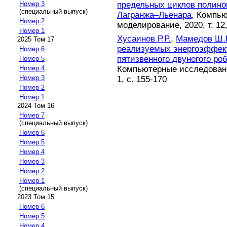
предельных циклов полин
Номер 3
(специальный выпуск)
Лагранжа–Льенара
, Компь
Номер 2
моделирование, 2020, т. 12,
Номер 1
Хусаинов Р.Р.
,
Мамедов Ш.
2025 Том 17
реализуемых энергоэффект
Номер 6
пятизвенного двуногого ро
Номер 5
Компьютерные исследовани
Номер 4
Номер 3
1, с. 155-170
Номер 2
Номер 1
2024 Том 16
Номер 7
(специальный выпуск)
Номер 6
Номер 5
Номер 4
Номер 3
Номер 2
Номер 1
(специальный выпуск)
2023 Том 15
Номер 6
Номер 5
Номер 4