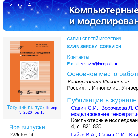
САВИН СЕРГЕЙ ИГОРЕВИЧ
SAVIN SERGEY IGOREVICH
Контакты
E-mail:
s.savin@innopolis.ru
Основное место рабо
Университет Иннополис
Россия, г. Иннополис, Униве
Публикации в журнале
Текущий выпуск
Савин С.И.
,
Ворочаева Л.Ю
Номер
3, 2026 Том 18
моделирование тенсегрити
Компьютерные исследовани
4, с. 821-830
Все выпуски
Гайко В.А.
,
Савин С.И.
,
Кли
2026 Том 18