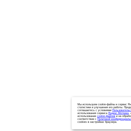
Мы используем cookie-файлы и сервис Ян
статистики и улучшения его работы. Прод
соглашаетесь с условиями
Пользовательс
использования сервиса
Яндекс.Метрика
,
использование
cookie-файлов
и на обрабо
соответствии с
Политикой конфиденциаль
cookies в настройках браузера.