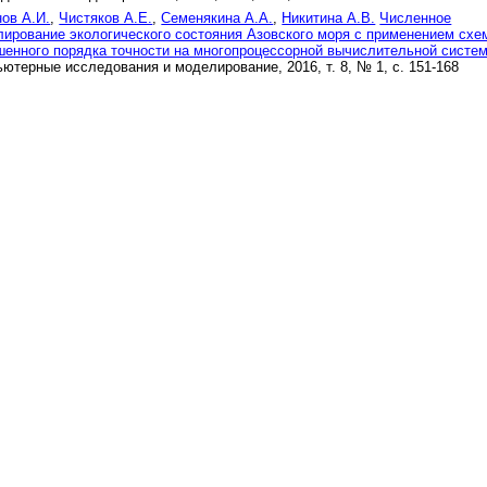
ов А.И.
,
Чистяков А.Е.
,
Семенякина А.А.
,
Никитина А.В.
Численное
ирование экологического состояния Азовского моря с применением схе
енного порядка точности на многопроцессорной вычислительной систе
ютерные исследования и моделирование, 2016, т. 8, № 1, с. 151-168