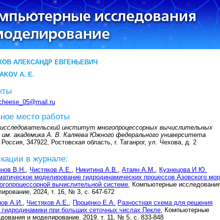
КОВ АЛЕКСАНДР ЕВГЕНЬЕВИЧ
AKOV A. E.
кты
cheese_05@mail.ru
ное место работы
-исследовательский институт многопроцессорных вычислительных
 им. академика А. В. Каляева Южного федерального университета
 Россия, 347922, Ростовская область, г. Таганрог, ул. Чехова, д. 2
кации в журнале:
нов В.Н.
,
Чистяков А.Е.
,
Никитина А.В.
,
Атаян А.М.
,
Кузнецова И.Ю.
атическое моделирование гидродинамических процессов Азовского мо
огопроцессорной вычислительной системе
, Компьютерные исследования
ирование, 2024, т. 16, № 3, с. 647-672
ов А.И.
,
Чистяков А.Е.
,
Проценко Е.А.
Разностная схема для решения
 гидродинамики при больших сеточных числах Пекле
, Компьютерные
дования и моделирование, 2019, т. 11, № 5, с. 833-848