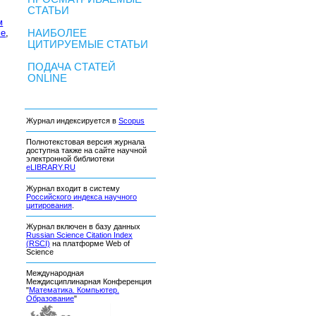
СТАТЬИ
м
ме
,
НАИБОЛЕЕ
ЦИТИРУЕМЫЕ СТАТЬИ
ПОДАЧА СТАТЕЙ
ONLINE
Журнал индексируется в
Scopus
Полнотекстовая версия журнала
доступна также на сайте научной
электронной библиотеки
eLIBRARY.RU
Журнал входит в систему
Российского индекса научного
цитирования
.
Журнал включен в базу данных
Russian Science Citation Index
(RSCI)
на платформе Web of
Science
Международная
Междисциплинарная Конференция
"
Математика. Компьютер.
Образование
"