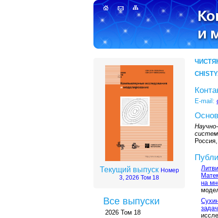
ЧИСТЯ
CHISTY
Конта
E-mail:
Основ
Научно
систем
Россия,
Публи
Литви
Текущий выпуск
Номер
Матем
3, 2026 Том 18
на мн
модел
Все выпуски
Сухин
задач
2026 Том 18
иссле