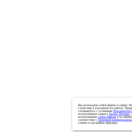
Мы используем cookie-файлы и сервис Ян
статистики и улучшения его работы. Прод
соглашаетесь с условиями
Пользовательс
использования сервиса
Яндекс.Метрика
,
использование
cookie-файлов
и на обрабо
соответствии с
Политикой конфиденциаль
cookies в настройках браузера.