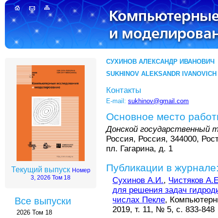
СУХИНОВ АЛЕКСАНДР ИВАНОВИЧ
SUKHINOV ALEKSANDR IVANOVICH
Контакты
E-mail:
sukhinov@gmail.com
Основное место рабо
Донской государственный 
Россия, Россия, 344000, Рост
пл. Гагарина, д. 1
Публикации в журнале
Текущий выпуск
Номер
3, 2026 Том 18
Сухинов А.И.
,
Чистяков А.Е
для решения задач гидрод
числах Пекле
, Компьютерн
Все выпуски
2019, т. 11, № 5, с. 833-848
2026 Том 18