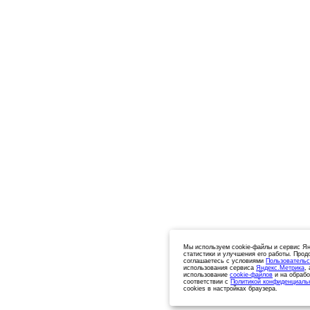
Мы используем cookie-файлы и сервис Ян
статистики и улучшения его работы. Прод
соглашаетесь с условиями
Пользовательс
использования сервиса
Яндекс.Метрика
,
использование
cookie-файлов
и на обрабо
соответствии с
Политикой конфиденциаль
cookies в настройках браузера.