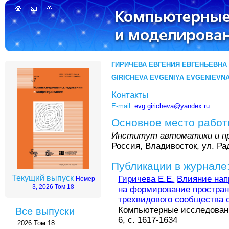
ГИРИЧЕВА ЕВГЕНИЯ ЕВГЕНЬЕВНА
GIRICHEVA EVGENIYA EVGENIEVN
Контакты
E-mail:
evg.giricheva@yandex.ru
Основное место рабо
Институт автоматики и пр
Россия, Владивосток, ул. Ра
Публикации в журнале
Текущий выпуск
Гиричева Е.Е.
Влияние на
Номер
3, 2026 Том 18
на формирование простран
трехвидового сообщества 
Компьютерные исследовани
Все выпуски
6, с. 1617-1634
2026 Том 18