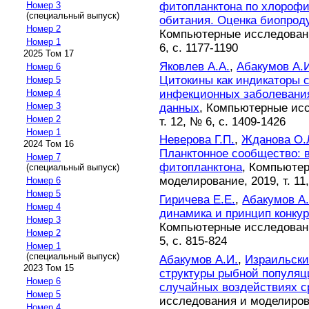
фитопланктона по хлорофи
Номер 3
(специальный выпуск)
обитания. Оценка биопрод
Номер 2
Компьютерные исследовани
Номер 1
6, с. 1177-1190
2025 Том 17
Яковлев А.А.
,
Абакумов А.
Номер 6
Цитокины как индикаторы 
Номер 5
инфекционных заболевани
Номер 4
Номер 3
данных
, Компьютерные исс
Номер 2
т. 12, № 6, с. 1409-1426
Номер 1
Неверова Г.П.
,
Жданова О.
2024 Том 16
Планктонное сообщество: 
Номер 7
фитопланктона
, Компьюте
(специальный выпуск)
моделирование, 2019, т. 11,
Номер 6
Номер 5
Гиричева Е.Е.
,
Абакумов А.
Номер 4
динамика и принцип конку
Номер 3
Компьютерные исследовани
Номер 2
5, с. 815-824
Номер 1
(специальный выпуск)
Абакумов А.И.
,
Израильски
2023 Том 15
структуры рыбной популяц
Номер 6
случайных воздействиях с
Номер 5
исследования и моделирован
Номер 4