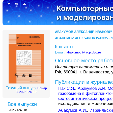
АБАКУМОВ АЛЕКСАНДР ИВАНОВИ
ABAKUMOV ALEKSANDR IVANOVIC
Контакты
E-mail:
abakumov@iacp.dvo.ru
Основное место рабо
Институт автоматики и пр
РФ, 690041, г. Владивосток, 
Публикации в журнале
Текущий выпуск
Пак С.Я.
,
Абакумов А.И.
Мо
Номер
3, 2026 Том 18
газообмена в фитопланкто
фотосинтетических процес
исследования и моделирован
Все выпуски
Абакумов А.И.
,
Израильски
2026 Том 18