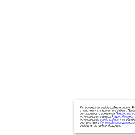
Мы используем cookie-файлы и сервис Ян
статистики и улучшения его работы. Прод
соглашаетесь с условиями
Пользовательс
использования сервиса
Яндекс.Метрика
,
использование
cookie-файлов
и на обрабо
соответствии с
Политикой конфиденциаль
cookies в настройках браузера.