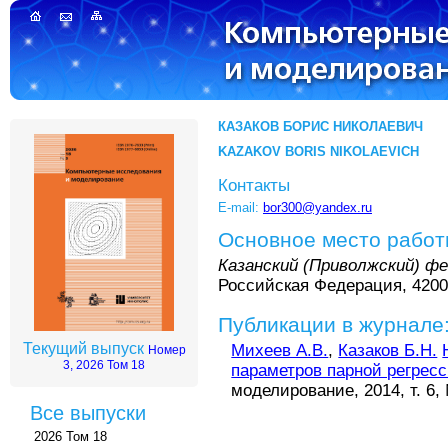
КАЗАКОВ БОРИС НИКОЛАЕВИЧ
KAZAKOV BORIS NIKOLAEVICH
Контакты
E-mail:
bor300@yandex.ru
Основное место рабо
Казанский (Приволжский) ф
Российская Федерация, 42000
Публикации в журнале
Текущий выпуск
Михеев А.В.
,
Казаков Б.Н.
Номер
3, 2026 Том 18
параметров парной регрес
моделирование, 2014, т. 6, 
Все выпуски
2026 Том 18