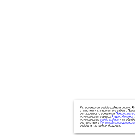
Мы используем cookie-файлы и сервис Ян
статистики и улучшения его работы. Прод
соглашаетесь с условиями
Пользовательс
использования сервиса
Яндекс.Метрика
,
использование
cookie-файлов
и на обрабо
соответствии с
Политикой конфиденциаль
cookies в настройках браузера.