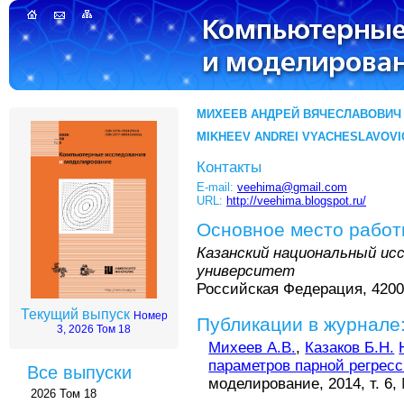
МИХЕЕВ АНДРЕЙ ВЯЧЕСЛАВОВИЧ
MIKHEEV ANDREI VYACHESLAVOVI
Контакты
E-mail:
veehima@gmail.com
URL:
http://veehima.blogspot.ru/
Основное место рабо
Казанский национальный ис
университет
Российская Федерация, 420015
Текущий выпуск
Номер
Публикации в журнале
3, 2026 Том 18
Михеев А.В.
,
Казаков Б.Н.
параметров парной регрес
Все выпуски
моделирование, 2014, т. 6, 
2026 Том 18