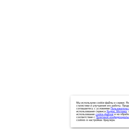
Мы используем cookie-файлы и сервис Ян
статистики и улучшения его работы. Прод
соглашаетесь с условиями
Пользовательс
использования сервиса
Яндекс.Метрика
,
использование
cookie-файлов
и на обрабо
соответствии с
Политикой конфиденциаль
cookies в настройках браузера.