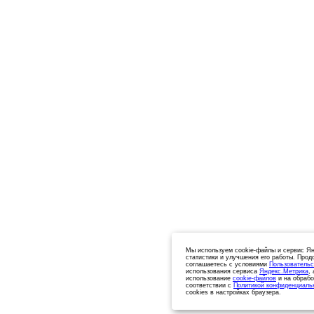
Мы используем cookie-файлы и сервис Ян
статистики и улучшения его работы. Прод
соглашаетесь с условиями
Пользовательс
использования сервиса
Яндекс.Метрика
,
использование
cookie-файлов
и на обрабо
соответствии с
Политикой конфиденциаль
cookies в настройках браузера.