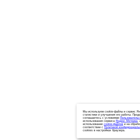
Мы используем cookie-файлы и сервис Ян
статистики и улучшения его работы. Прод
соглашаетесь с условиями
Пользовательс
использования сервиса
Яндекс.Метрика
,
использование
cookie-файлов
и на обрабо
соответствии с
Политикой конфиденциаль
cookies в настройках браузера.