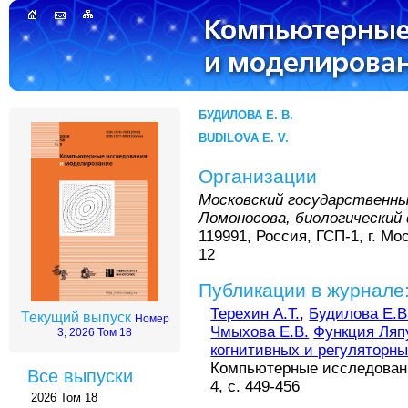
БУДИЛОВА Е. В.
BUDILOVA E. V.
Организации
Московский государственны
Ломоносова, биологически
119991, Россия, ГСП-1, г. Мо
12
Публикации в журнале
Терехин А.Т.
,
Будилова Е.В
Текущий выпуск
Номер
Чмыхова Е.В.
Функция Ляп
3, 2026 Том 18
когнитивных и регуляторн
Компьютерные исследовани
Все выпуски
4, с. 449-456
2026 Том 18