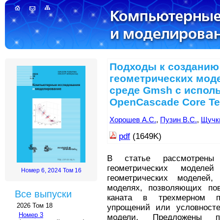
Подходы к созданию
геометрических мод
среде Gmsh с испол
OpenCascade Core T
Хорошев А.С.
,
Пузин В.С.
,
Щучки
pdf
(1649K)
В статье рассмотрены
геометрических моделе
Номер 6, 2024 Том 16
геометрических моделей,
моделях, позволяющих пов
Все выпуски
каната в трехмерном п
2026 Том 18
упрощений или условносте
Номер 3
модели. Предложены 