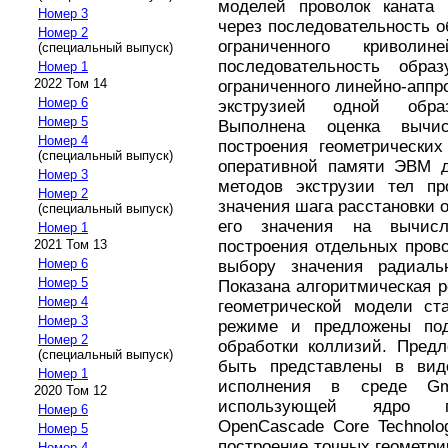
моделей проволок каната 
Номер 3
через последовательность 
Номер 2
ограниченного криволи
(специальный выпуск)
последовательность обр
Номер 1
2022 Том 14
ограниченного линейно-апп
Номер 6
экструзией одной обр
Номер 5
Выполнена оценка вычис
Номер 4
построения геометрически
(специальный выпуск)
оперативной памяти ЭВМ д
Номер 3
методов экструзии тел пр
Номер 2
значения шага расстановки
(специальный выпуск)
его значения на вычисл
Номер 1
построения отдельных пров
2021 Том 13
Номер 6
выбору значения радиаль
Номер 5
Показана алгоритмическая 
Номер 4
геометрической модели ста
Номер 3
режиме и предложены по
Номер 2
обработки коллизий. Пред
(специальный выпуск)
быть представлены в вид
Номер 1
исполнения в среде G
2020 Том 12
использующей ядро ге
Номер 6
OpenCascade Core Technolo
Номер 5
построение точных геометри
Номер 4