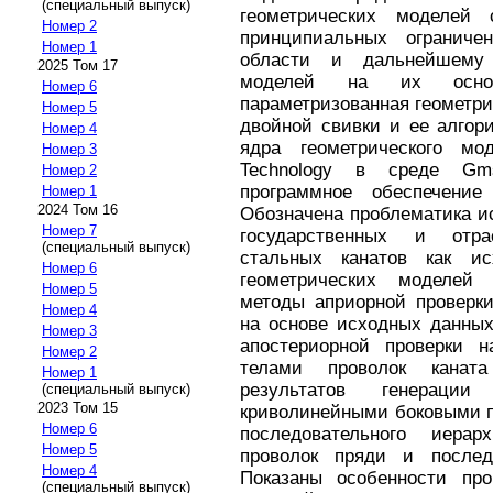
(специальный выпуск)
геометрических моделей
Номер 2
принципиальных огранич
Номер 1
области и дальнейшему 
2025 Том 17
моделей на их основ
Номер 6
параметризованная геометри
Номер 5
двойной свивки и ее алгор
Номер 4
ядра геометрического м
Номер 3
Technology в среде Gms
Номер 2
программное обеспечени
Номер 1
2024 Том 16
Обозначена проблематика и
Номер 7
государственных и отра
(специальный выпуск)
стальных канатов как и
Номер 6
геометрических моделей 
Номер 5
методы априорной проверки
Номер 4
на основе исходных данных
Номер 3
апостериорной проверки 
Номер 2
телами проволок канат
Номер 1
результатов генерац
(специальный выпуск)
2023 Том 15
криволинейными боковыми п
Номер 6
последовательного иерар
Номер 5
проволок пряди и последо
Номер 4
Показаны особенности про
(специальный выпуск)