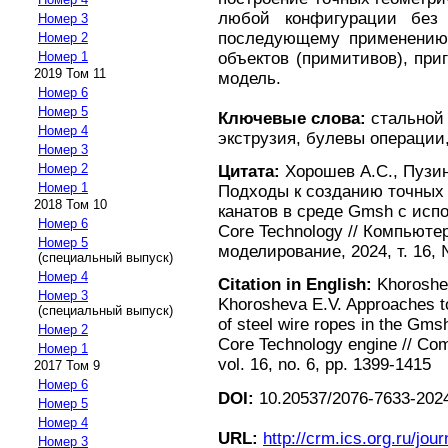
любой конфигурации без 
Номер 3
последующему применению, 
Номер 2
объектов (примитивов), пр
Номер 1
2019 Том 11
модель.
Номер 6
Номер 5
Ключевые слова:
стальной 
Номер 4
экструзия, булевы операции
Номер 3
Номер 2
Цитата:
Хорошев А.С., Пузин
Номер 1
Подходы к созданию точных
2018 Том 10
канатов в среде Gmsh с ис
Номер 6
Core Technology // Компьют
Номер 5
моделирование, 2024, т. 16, 
(специальный выпуск)
Номер 4
Citation in English:
Khoroshev
Номер 3
Khorosheva E.V. Approaches to
(специальный выпуск)
of steel wire ropes in the Gm
Номер 2
Core Technology engine // Co
Номер 1
vol. 16, no. 6, pp. 1399-1415
2017 Том 9
Номер 6
DOI:
10.20537/2076-7633-202
Номер 5
Номер 4
URL:
http://crm.ics.org.ru/jour
Номер 3