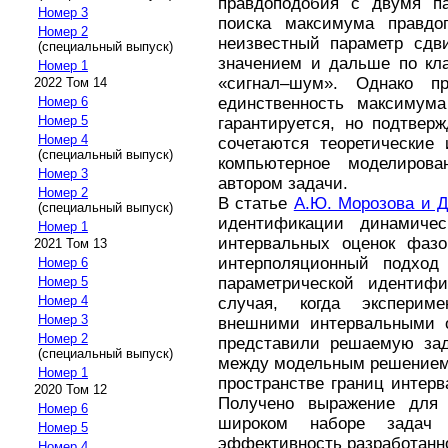
правдоподобия с двумя п
Номер 3
поиска максимума правдо
Номер 2
неизвестный параметр сдв
(специальный выпуск)
значением и дальше по кла
Номер 1
«сигнал–шум». Однако п
2022 Том 14
Номер 6
единственность максимум
Номер 5
гарантируется, но подтвер
Номер 4
сочетаются теоретические 
(специальный выпуск)
компьютерное моделиров
Номер 3
автором задачи.
Номер 2
В статье
А.Ю. Морозова и Д
(специальный выпуск)
идентификации динамиче
Номер 1
интервальных оценок фазо
2021 Том 13
интерполяционный подход
Номер 6
Номер 5
параметрической идентиф
Номер 4
случая, когда эксперим
Номер 3
внешними интервальными о
Номер 2
представили решаемую зад
(специальный выпуск)
между модельным решением
Номер 1
пространстве границ интер
2020 Том 12
Получено выражение для 
Номер 6
широком наборе задач 
Номер 5
эффективность разработанно
Номер 4