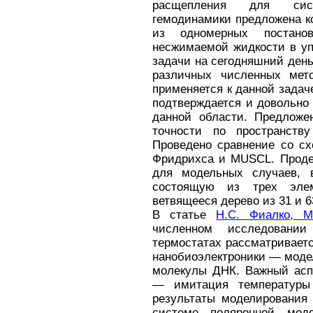
расщепления для сис
гемодинамики предложена к
из одномерных постано
несжимаемой жидкости в уп
задачи на сегодняшний ден
различных численных мето
применяется к данной задач
подтверждается и довольно
данной области. Предложе
точности по пространству
Проведено сравнение со сх
Фридрихса и MUSCL. Проде
для модельных случаев, 
состоящую из трех элем
ветвящееся дерево из 31 и 6
В статье
Н.С. Фиалко, 
численном исследовани
термостатах рассматривает
нанобиоэлектроники — моде
молекулы ДНК. Важный асп
— имитация температуры 
результаты моделирования 
системе поляронной моде