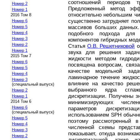
соотношений периодов т
Номер 2
Предложенный метод эфф
Номер 1
относительно небольшим чи
2016 Том 8
существенно затрудняет по
Номер 6
Номер 5
массивов больших данных.
Номер 4
подобного подхода для 
Номер 3
компонентов гибридных мод
Номер 2
Статья
О.В. Решетниковой
о
Номер 1
звука для решения задач
2015 Том 7
жидкости методом гидроди
Номер 6
посвящена вопросам, связ
Номер 5
качестве модельной зада
Номер 4
ламинарное течение жидкос
Номер 3
влияние на качество реш
(специальный выпуск)
выбранного ядра сгла
Номер 2
дискретизации. Получены з
Номер 1
2014 Том 6
минимизирующих числе
Номер 6
параметров дискретиз
(специальный выпуск)
использованием SPH обычно
Номер 5
поэтому рассмотренный в
Номер 4
численной схемы представ
Номер 3
показывает, откуда возник
Номер 2
дискретизацией, какие 