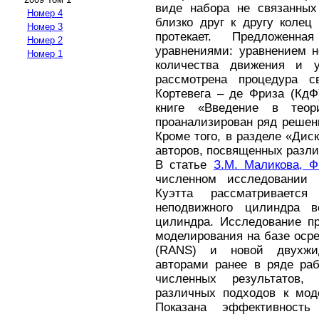
виде набора не связанных
Номер 4
близко друг к другу колец
Номер 3
протекает. Предложенн
Номер 2
уравнениями: уравнением н
Номер 1
количества движения и у
рассмотрена процедура с
Кортевега – де Фриза (КдФ
книге «Введение в теор
проанализирован ряд решен
Кроме того, в разделе «Дис
авторов, посвященных разли
В статье
З.М. Маликова, Ф
численном исследовании 
Куэтта рассматривается
неподвижного цилиндра в
цилиндра. Исследование пр
моделирования на базе оср
(RANS) и новой двухжид
авторами ранее в ряде раб
численных результатов,
различных подходов к моде
Показана эффективность 