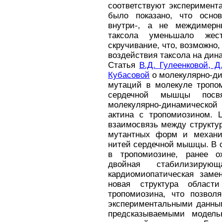
соответствуют эксперимент
было показано, что осно
внутри-, а не междимерн
таксола уменьшало жес
скручивание, что, возможно
воздействия таксола на дин
Статья
В.Д. Гулеенковой, Д
Кубасовой
о молекулярно-д
мутаций в молекуле тропом
сердечной мышцы посв
молекулярно-динамической
актина с тропомиозином. 
взаимосвязь между структур
мутантных форм и механич
нитей сердечной мышцы. В 
в тропомиозине, ранее ох
двойная стабилизиру
кардиомиопатическая заме
новая структура област
тропомиозина, что позвол
экспериментальными данным
предсказываемыми модель