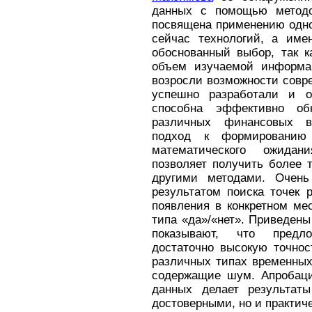
данных с помощью методо
посвящена применению одно
сейчас технологий, а име
обоснованный выбор, так к
объем изучаемой информа
возросли возможности совр
успешно разработали и о
способна эффективно об
различных финансовых в
подход к формированию
математического ожидан
позволяет получить более 
другими методами. Очень
результатом поиска точек 
появления в конкретном ме
типа «да»/«нет». Приведены
показывают, что предл
достаточно высокую точнос
различных типах временных
содержащие шум. Апробаци
данных делает результаты
достоверными, но и практич