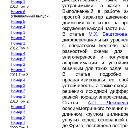
Номер 1
устранимыми, а какие н
2013 Том 5
Выполненный в работе ан
Номер 6
(специальный выпуск)
простой характер движения
Номер 5
движения и в итоге на про
Номер 4
окружения каждой частицы.
Номер 3
В статье
М.Х. Бештокова
Номер 2
дифференциальных уравнени
Номер 1
с оператором Бесселя рас
2012 Том 4
разностной схемы для 
Номер 4
влагопереноса и получе
Номер 3
аппроксимации и устойчив
Номер 2
обычным для таких задач м
Номер 1
В статье подробно о
2011 Том 3
проанализированы ее свой
Номер 4
устойчивость, а также сход
Номер 3
решению исходной диффере
Номер 2
Номер 1
равной порядку аппроксимац
2010 Том 2
Статья
А.П. Черняев
Номер 4
осесимметричного течения 
Номер 3
длинном круглом цилиндре
Номер 2
упругих колец, основанной 
Номер 1
де Фриза, посвящена постро
2009 Том 1