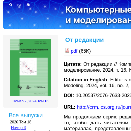
От редакции
pdf
(65K)
Цитата:
От редакции // Ком
моделирование, 2024, т. 16, 
Citation in English:
Editor’s 
Modeling, 2024, vol. 16, no. 2,
DOI:
10.20537/2076-7633-2023
Номер 2, 2024 Том 16
URL:
http://crm.ics.org.ru/jour
Все выпуски
Мы продолжаем серию редак
2026 Том 18
то, чтобы дать читателям
Номер 3
материалах, представленны