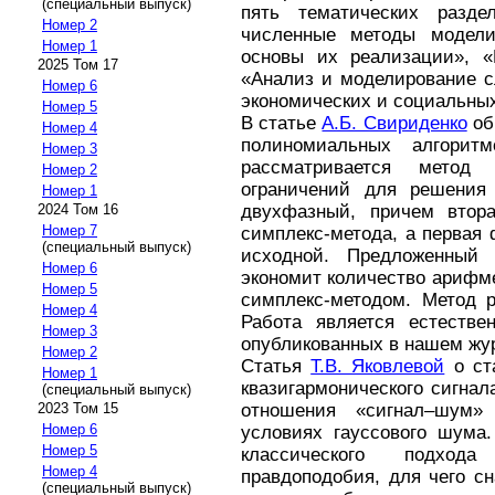
(специальный выпуск)
пять тематических разде
Номер 2
численные методы модели
Номер 1
основы их реализации», «
2025 Том 17
«Анализ и моделирование 
Номер 6
экономических и социальны
Номер 5
В статье
А.Б. Свириденко
об
Номер 4
полиномиальных алгоритм
Номер 3
рассматривается метод
Номер 2
ограничений для решения
Номер 1
2024 Том 16
двухфазный, причем втор
Номер 7
симплекс-метода, а первая 
(специальный выпуск)
исходной. Предложенный
Номер 6
экономит количество арифм
Номер 5
симплекс-методом. Метод р
Номер 4
Работа является естестве
Номер 3
опубликованных в нашем жур
Номер 2
Статья
Т.В. Яковлевой
о ст
Номер 1
квазигармонического сигна
(специальный выпуск)
2023 Том 15
отношения «сигнал–шум»
Номер 6
условиях гауссового шума.
Номер 5
классического подхо
Номер 4
правдоподобия, для чего с
(специальный выпуск)