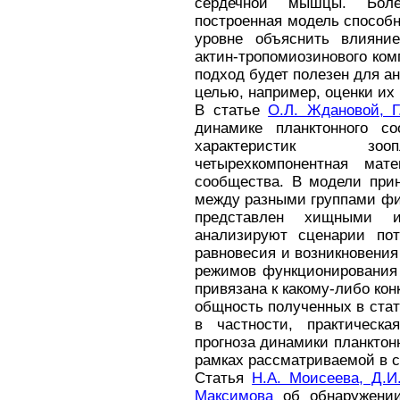
сердечной мышцы. Боле
построенная модель способн
уровне объяснить влияни
актин-тропомиозинового комп
подход будет полезен для а
целью, например, оценки их 
В статье
О.Л. Ждановой, Г
динамике планктонного с
характеристик зооп
четырехкомпонентная мате
сообщества. В модели прин
между разными группами фи
представлен хищными 
анализируют сценарии пот
равновесия и возникновени
режимов функционирования
привязана к какому-либо кон
общность полученных в стат
в частности, практическа
прогноза динамики планктон
рамках рассматриваемой в с
Статья
Н.А. Моисеева, Д.И
Максимова
об обнаружени