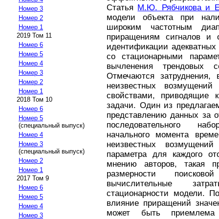
Статья
М.Ю. Рябчикова и Е
Номер 3
модели объекта при нал
Номер 2
широким частотным диа
Номер 1
2019 Том 11
приращениям сигналов и 
Номер 6
идентификации адекватных 
Номер 5
со стационарными парамет
Номер 4
вычленения трендовых
Номер 3
Отмечаются затруднения,
Номер 2
неизвестных возмущений
Номер 1
свойствами, приводящие к
2018 Том 10
задачи. Один из предлагае
Номер 6
представлению данных за о
Номер 5
последовательного наб
(специальный выпуск)
начального момента врем
Номер 4
неизвестных возмущений
Номер 3
(специальный выпуск)
параметра для каждого от
Номер 2
мнению авторов, такая п
Номер 1
размерности поисков
2017 Том 9
вычислительные затра
Номер 6
стационарности модели. По
Номер 5
влияние приращений значе
Номер 4
может быть приемлема 
Номер 3