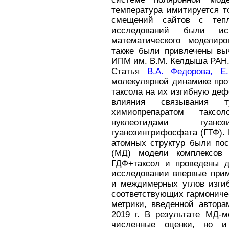
температура имитируется т
смещений сайтов с тепл
исследований были ис
математического моделиро
также были привлечены вы
ИПМ им. В.М. Келдыша РАН
Статья
В.А. Федорова, Е
молекулярной динамике про
таксола на их изгибную де
влияния связывания т
химиопрепаратом такс
нуклеотидами гуа
гуанозинтрифосфата (ГТФ).
атомных структур были пос
(МД) модели комплексов 
ГДФ+таксол и проведены д
исследовании впервые прим
и междимерных углов изгиб
соответствующих гармониче
метрики, введенной автора
2019 г. В результате МД-м
численные оценки, но и