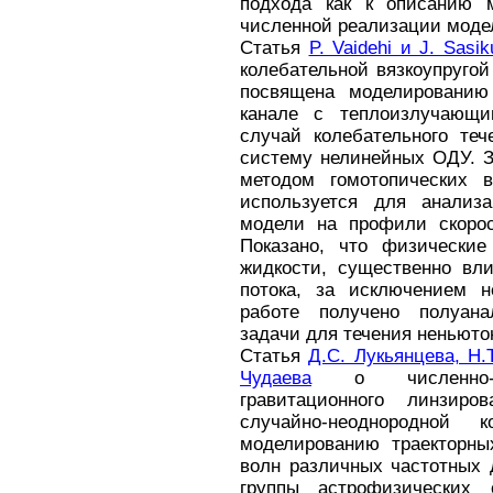
подхода как к описанию м
численной реализации моде
Статья
P. Vaidehi и J. Sasi
колебательной вязкоупруго
посвящена моделированию
канале с теплоизлучающи
случай колебательного те
систему нелинейных ОДУ. З
методом гомотопических 
используется для анализ
модели на профили скорос
Показано, что физические
жидкости, существенно вл
потока, за исключением н
работе получено полуана
задачи для течения неньюто
Статья
Д.С. Лукьянцева, Н.
Чудаева
о численно-
гравитационного линзиро
случайно-неоднородной 
моделированию траекторных
волн различных частотных 
группы астрофизических