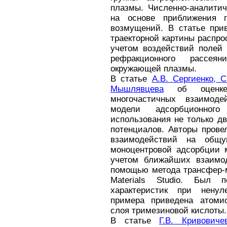
плазмы. Численно-аналитич
на основе приближения г
возмущений. В статье при
траекторной картины распро
учетом воздействий полей 
рефракционного рассея
окружающей плазмы.
В статье
А.В. Сергиенко, С
Мышлявцева
об оценк
многочастичных взаимод
модели адсорбционног
использования не только д
потенциалов. Авторы прове
взаимодействий на общ
моноцентровой адсорбции м
учетом ближайших взаимод
помощью метода трансфер-м
Materials Studio. Был 
характеристик при ненул
примера приведена атомис
слоя тримезиновой кислоты.
В статье
Г.В. Кривовиче