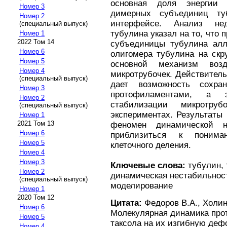
основная доля энергии 
Номер 3
димерных субъединиц т
Номер 2
интерфейсе. Анализ нед
(специальный выпуск)
тубулина указал на то, что 
Номер 1
2022 Том 14
субъединицы тубулина алл
Номер 6
олигомера тубулина на скр
Номер 5
основной механизм воз
Номер 4
микротрубочек. Действитель
(специальный выпуск)
дает возможность сохра
Номер 3
протофиламентами, а 
Номер 2
стабилизации микротр
(специальный выпуск)
экспериментах. Результаты
Номер 1
2021 Том 13
феномен динамической н
Номер 6
приблизиться к понима
Номер 5
клеточного деления.
Номер 4
Номер 3
Ключевые слова:
тубулин, 
Номер 2
динамическая нестабильност
(специальный выпуск)
моделирование
Номер 1
2020 Том 12
Цитата:
Федоров В.А., Холина
Номер 6
Молекулярная динамика про
Номер 5
таксола на их изгибную де
Номер 4