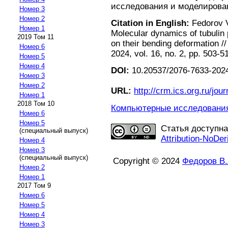
исследования и моделирование
Номер 3
Номер 2
Citation in English:
Fedorov V
Номер 1
Molecular dynamics of tubulin p
2019 Том 11
on their bending deformation 
Номер 6
2024, vol. 16, no. 2, pp. 503-5
Номер 5
Номер 4
DOI:
10.20537/2076-7633-2024
Номер 3
Номер 2
URL:
http://crm.ics.org.ru/jour
Номер 1
2018 Том 10
Компьютерные исследования 
Номер 6
Номер 5
Статья доступн
(специальный выпуск)
Attribution-NoDer
Номер 4
Номер 3
(специальный выпуск)
Copyright © 2024
Федоров В.
Номер 2
Номер 1
2017 Том 9
Номер 6
Номер 5
Номер 4
Номер 3