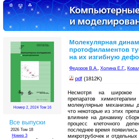
Молекулярная динам
протофиламентов ту
на их изгибную деф
Федоров В.А.
,
Холина Е.Г.
,
Ковал
pdf
(1812K)
Несмотря на широкое р
препаратов химиотерапии
молекулярные механизмы де
Номер 2, 2024 Том 16
что некоторые из этих преп
влияние на динамику сборк
Все выпуски
процесс клеточного дел
последнее время появились
2026 Том 18
Номер 3
микротрубочек и отдельных