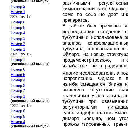
(специальный выпуск)
различными регулятор
Номер 2
химиотерапии рака. Однако 
Номер 1
само по себе не дает ин
2025 Том 17
препаратов.
Номер 6
В работе был применен м
Номер 5
исследования поведения с
Номер 4
тубулина и использована р
Номер 3
анализа конформационн
Номер 2
тубулина, основанная на в
Номер 1
Эйлера. На новых структур
2024 Том 16
Номер 7
продемонстрировано, 
(специальный выпуск)
изгибаются не в радиально
Номер 6
многие исследователи, а по
Номер 5
направлению. Однако в п
Номер 4
изгиба смещается ближе к
Номер 3
выявлено отсутствие зн
Номер 2
значениями углов изгиба и
Номер 1
(специальный выпуск)
тубулина при связывани
2023 Том 15
регуляторными лиганд
Номер 6
гуанозиндифосфатом. Было о
Номер 5
димера больше, чем уго
Номер 4
проанализированных траект
(специальный выпуск)