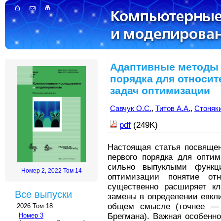
Адаптивные методы 
порядка для относи
задач оптимизации
Савчук О.С.
,
Титов А.А.
,
Стоняки
pdf
(249K)
Настоящая статья посвяще
первого порядка для оптим
сильно выпуклыми функц
Номер 2, 2022 Том 14
оптимизации понятие отн
существенно расширяет кл
Все выпуски
замены в определении евкл
общем смысле (точнее — 
2026 Том 18
Брегмана). Важная особенн
Номер 3