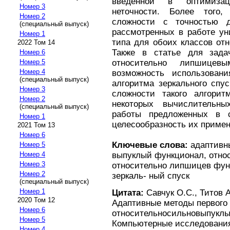
введенной в оптимизац
Номер 3
неточности. Более того,
Номер 2
сложности с точностью 
(специальный выпуск)
рассмотренных в работе ун
Номер 1
типа для обоих классов от
2022 Том 14
Также в статье для зада
Номер 6
относительно липшицев
Номер 5
Номер 4
возможность использован
(специальный выпуск)
алгоритма зеркального спу
Номер 3
сложности такого алгорит
Номер 2
некоторых вычислительны
(специальный выпуск)
работы предложенных в с
Номер 1
целесообразность их примен
2021 Том 13
Номер 6
Ключевые слова:
адаптивны
Номер 5
выпуклый функционал, относ
Номер 4
Номер 3
относительно липшицев фун
Номер 2
зеркаль- ный спуск
(специальный выпуск)
Номер 1
Цитата:
Савчук О.С., Титов А
2020 Том 12
Адаптивные методы первого 
Номер 6
относительносильновыпуклых
Номер 5
Компьютерные исследования 
Номер 4