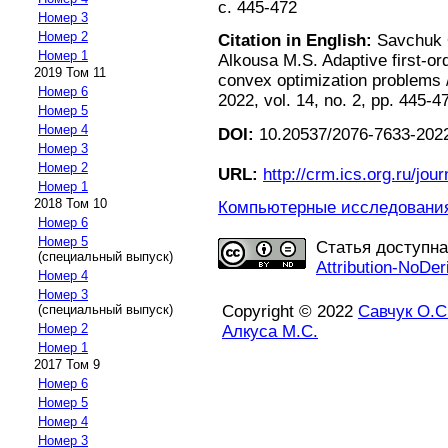
с. 445-472
Номер 3
Номер 2
Citation in English:
Savchuk O
Номер 1
Alkousa M.S. Adaptive first-ord
2019 Том 11
convex optimization problems
Номер 6
2022, vol. 14, no. 2, pp. 445-4
Номер 5
Номер 4
DOI:
10.20537/2076-7633-2022
Номер 3
Номер 2
URL:
http://crm.ics.org.ru/jour
Номер 1
2018 Том 10
Компьютерные исследования 
Номер 6
Номер 5
Статья доступн
(специальный выпуск)
Attribution-NoDer
Номер 4
Номер 3
(специальный выпуск)
Copyright © 2022
Савчук О.С
Номер 2
Алкуса М.С.
Номер 1
2017 Том 9
Номер 6
Номер 5
Номер 4
Номер 3