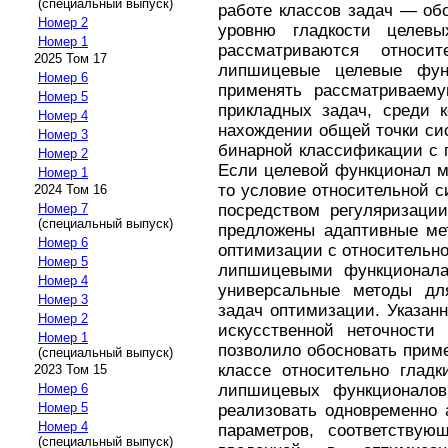
(специальный выпуск)
работе классов задач — об
Номер 2
уровню гладкости целевы
Номер 1
рассматриваются относи
2025 Том 17
липшицевые целевые фун
Номер 6
применять рассматриваем
Номер 5
прикладных задач, среди 
Номер 4
нахождении общей точки си
Номер 3
бинарной классификации с 
Номер 2
Если целевой функционал м
Номер 1
то условие относительной 
2024 Том 16
посредством регуляризации
Номер 7
(специальный выпуск)
предложены адаптивные мет
Номер 6
оптимизации с относительн
Номер 5
липшицевыми функционала
Номер 4
универсальные методы дл
Номер 3
задач оптимизации. Указан
Номер 2
искусственной неточности
Номер 1
позволило обосновать прим
(специальный выпуск)
классе относительно гладк
2023 Том 15
липшицевых функционалов
Номер 6
Номер 5
реализовать одновременно 
Номер 4
параметров, соответствую
(специальный выпуск)