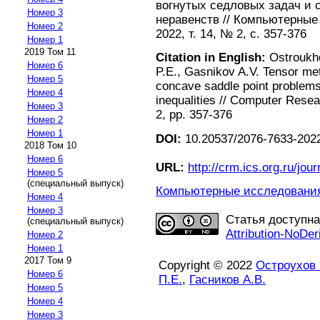
вогнутых седловых задач и
Номер 3
неравенств // Компьютерные
Номер 2
2022, т. 14, № 2, с. 357-376
Номер 1
2019 Том 11
Citation in English:
Ostroukho
Номер 6
P.E., Gasnikov A.V. Tensor met
Номер 5
concave saddle point problems
Номер 4
inequalities // Computer Resea
Номер 3
2, pp. 357-376
Номер 2
Номер 1
DOI:
10.20537/2076-7633-2022
2018 Том 10
Номер 6
URL:
http://crm.ics.org.ru/jour
Номер 5
(специальный выпуск)
Компьютерные исследования 
Номер 4
Номер 3
Статья доступн
(специальный выпуск)
Attribution-NoDer
Номер 2
Номер 1
2017 Том 9
Copyright © 2022
Остроухов 
Номер 6
П.Е.
,
Гасников А.В.
Номер 5
Номер 4
Номер 3