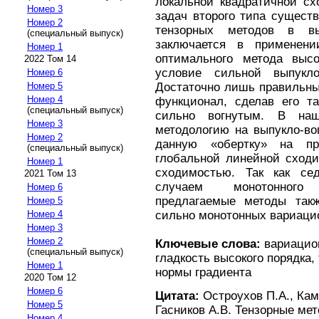
локальной квадратичной сх
Номер 3
задач второго типа сущест
Номер 2
тензорных методов в в
(специальный выпуск)
заключается в применени
Номер 1
оптимального метода высо
2022 Том 14
условие сильной выпукл
Номер 6
Достаточно лишь правильны
Номер 5
Номер 4
функционал, сделав его т
(специальный выпуск)
сильно вогнутым. В на
Номер 3
методологию на выпукло-во
Номер 2
данную «обертку» на п
(специальный выпуск)
глобальной линейной сходи
Номер 1
сходимостью. Так как се
2021 Том 13
случаем монотонного 
Номер 6
предлагаемые методы так
Номер 5
сильно монотонных вариаци
Номер 4
Номер 3
Номер 2
Ключевые слова:
вариацион
(специальный выпуск)
гладкость высокого порядка
Номер 1
нормы градиента
2020 Том 12
Номер 6
Цитата:
Остроухов П.А., Кама
Номер 5
Гасников А.В. Тензорные ме
Номер 4