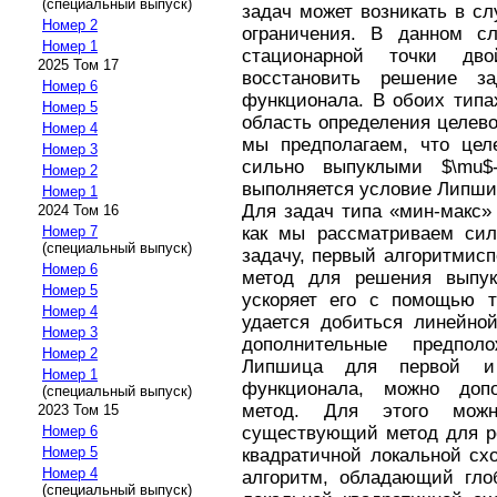
(специальный выпуск)
задач может возникать в с
Номер 2
ограничения. В данном с
Номер 1
стационарной точки дво
2025 Том 17
восстановить решение з
Номер 6
функционала. В обоих типа
Номер 5
область определения целево
Номер 4
мы предполагаем, что цел
Номер 3
сильно выпуклыми $\mu$
Номер 2
выполняется условие Липшиц
Номер 1
Для задач типа «мин-макс»
2024 Том 16
как мы рассматриваем сил
Номер 7
(специальный выпуск)
задачу, первый алгоритмис
Номер 6
метод для решения выпук
Номер 5
ускоряет его с помощью т
Номер 4
удается добиться линейной
Номер 3
дополнительные предпо
Номер 2
Липшица для первой и 
Номер 1
функционала, можно допо
(специальный выпуск)
метод. Для этого можн
2023 Том 15
существующий метод для ре
Номер 6
Номер 5
квадратичной локальной сх
Номер 4
алгоритм, обладающий гло
(специальный выпуск)