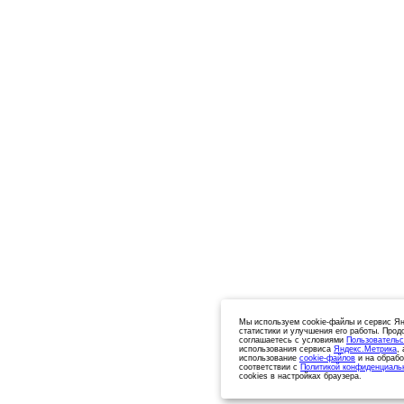
Мы используем cookie-файлы и сервис Ян
статистики и улучшения его работы. Прод
соглашаетесь с условиями
Пользовательс
использования сервиса
Яндекс.Метрика
,
использование
cookie-файлов
и на обрабо
соответствии с
Политикой конфиденциаль
cookies в настройках браузера.