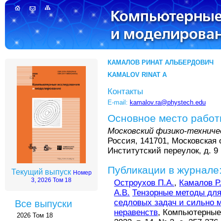
КАМАЛОВ РИНАТ АЛЬБЕРДОВИЧ
KAMALOV RINAT A
Контакты
E-mail:
kamalov.ra@phystech.edu
Основное место рабо
Московский физико-техниче
Россия, 141701, Московская 
Институтский переулок, д. 9
Публикации в журнале
Текущий выпуск
Номер
3, 2026 Том 18
Остроухов П.А.
,
Камалов Р
А.В.
Тензорные методы для
седловых задач и сильно 
Все выпуски
неравенств
, Компьютерные
2026 Том 18