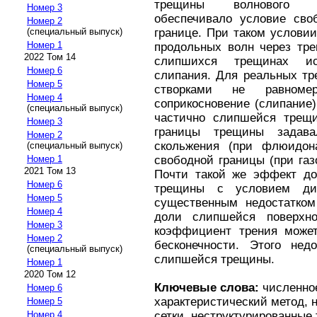
трещины волнового ф
Номер 3
обеспечивало условие своб
Номер 2
границе. При таком услови
(специальный выпуск)
Номер 1
продольных волн через тре
2022 Том 14
слипшихся трещинах ис
Номер 6
слипания. Для реальных тр
Номер 5
створками не равноме
Номер 4
соприкосновение (слипание
(специальный выпуск)
частично слипшейся трещи
Номер 3
границы трещины задава
Номер 2
скольжения (при флюидон
(специальный выпуск)
свободной границы (при га
Номер 1
2021 Том 13
Почти такой же эффект до
Номер 6
трещины с условием дин
Номер 5
существенным недостатком
Номер 4
доли слипшейся поверхн
Номер 3
коэффициент трения может
Номер 2
бесконечности. Этого нед
(специальный выпуск)
слипшейся трещины.
Номер 1
2020 Том 12
Ключевые слова:
численное
Номер 6
характеристический метод, 
Номер 5
сетки, неструктурированные 
Номер 4