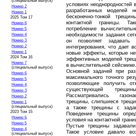
(специальный выпуск)
условиях неоднородностей в
Номер 2
разработанных моделей н
Номер 1
бесконечно-тонкой трещ
2025 Том 17
контактной границы. Та
Номер 6
потребление вычислительн
Номер 5
необходимости задания сет
Номер 4
он позволяет задавать
Номер 3
Номер 2
интегрирования, что дает 
Номер 1
новые эффекты, которые не
2024 Том 16
эффективных моделей трещи
Номер 7
в вычислительной сейсмике
(специальный выпуск)
Основной задачей при раз
Номер 6
максимального точного рез
Номер 5
позволяющие получить отк
Номер 4
существующей трещин
Номер 3
Рассматривались газон
Номер 2
трещины, слипшиеся трещи
Номер 1
(специальный выпуск)
а также трещины с задан
2023 Том 15
Поведение трещины опред
Номер 6
условия на контактной грани
Номер 5
Пустые трещины задавали
Номер 4
Такое условие давало во
(специальный выпуск)