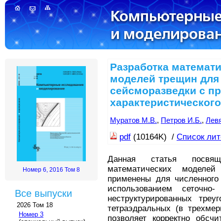
Разработка математ
моделей трещин для
сейсморазведки с п
характеристического
Муратов М.В.
,
Петров И.Б.
,
Левя
pdf
(10164K) /
Список ли
Данная статья посвящ
математических моделе
Номер 6, 2016 Том 8
применены для численного
использованием сеточно-
Все выпуски
неструктурированных треу
2026 Том 18
тетраэдральных (в трехмер
Номер 3
позволяет корректно обсч