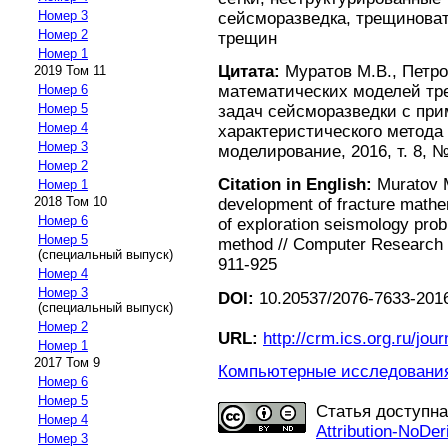
Номер 3
сейсморазведка, трещинова
Номер 2
трещин
Номер 1
Цитата:
Муратов М.В., Петров
2019 Том 11
Номер 6
математических моделей тр
Номер 5
задач сейсморазведки с при
Номер 4
характеристического метода
Номер 3
моделирование, 2016, т. 8, №
Номер 2
Citation in English:
Muratov M.
Номер 1
2018 Том 10
development of fracture mathe
Номер 6
of exploration seismology prob
Номер 5
method // Computer Research an
(специальный выпуск)
911-925
Номер 4
Номер 3
DOI:
10.20537/2076-7633-2016
(специальный выпуск)
Номер 2
URL:
http://crm.ics.org.ru/jour
Номер 1
2017 Том 9
Компьютерные исследования 
Номер 6
Номер 5
Статья доступн
Номер 4
Attribution-NoDer
Номер 3