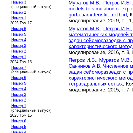
Муратов М.В.
,
Петров И.Б.
Номер 3
(специальный выпуск)
models to simulation of expl
Номер 2
grid-characteristic method
, 
Номер 1
моделирование, 2019, т. 11,
2025 Том 17
Муратов М.В.
,
Петров И.Б.
Номер 6
математических моделей т
Номер 5
задач сейсморазведки с п
Номер 4
Номер 3
характеристического метод
Номер 2
моделирование, 2016, т. 8, 
Номер 1
Петров И.Б.
,
Муратов М.В.
2024 Том 16
Санников А.В.
Численное 
Номер 7
задач сейсморазведки с п
(специальный выпуск)
характеристического метод
Номер 6
тетраэдральных сетках
, К
Номер 5
Номер 4
моделирование, 2015, т. 7, 
Номер 3
Номер 2
Номер 1
(специальный выпуск)
2023 Том 15
Номер 6
Номер 5
Номер 4