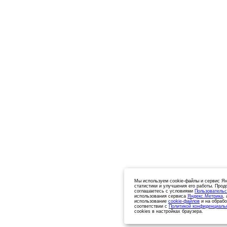
Мы используем cookie-файлы и сервис Ян
статистики и улучшения его работы. Прод
соглашаетесь с условиями
Пользовательс
использования сервиса
Яндекс.Метрика
,
использование
cookie-файлов
и на обрабо
соответствии с
Политикой конфиденциаль
cookies в настройках браузера.