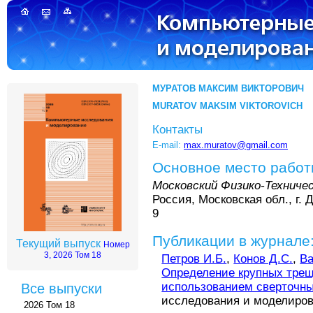
МУРАТОВ МАКСИМ ВИКТОРОВИЧ
MURATOV MAKSIM VIKTOROVICH
Контакты
E-mail:
max.muratov@gmail.com
Основное место рабо
Московский Физико-Технич
Россия, Московская обл., г. 
9
Публикации в журнале
Текущий выпуск
Номер
3, 2026 Том 18
Петров И.Б.
,
Конов Д.С.
,
Ва
Определение крупных трещ
использованием сверточны
Все выпуски
исследования и моделирован
2026 Том 18