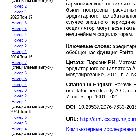
(специальный выпуск)
гармонического осциллятор
Номер 2
были построены расчетны
Номер 1
эредитарного колебательно
2025 Том 17
случае внешнего периодиче
Номер 6
осциллятор могут возникат
Номер 5
нелинейным осцилляторам.
Номер 4
Номер 3
Ключевые слова:
эредитарн
Номер 2
обобщенная функция Райта, 
Номер 1
2024 Том 16
Цитата:
Паровик Р.И. Матем
Номер 7
(специальный выпуск)
эредитарного осциллятора /
Номер 6
моделирование, 2015, т. 7, №
Номер 5
Citation in English:
Parovik R
Номер 4
oscillator hereditarity // Com
Номер 3
Номер 2
7, no. 5, pp. 1001-1021
Номер 1
DOI:
10.20537/2076-7633-2015
(специальный выпуск)
2023 Том 15
Номер 6
URL:
http://crm.ics.org.ru/jour
Номер 5
Компьютерные исследования 
Номер 4
(специальный выпуск)