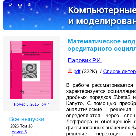
Математическое мод
эредитарного осцил
Паровик Р.И.
pdf
(322K) /
Список лите
В работе рассматривается 
характеризуется осцилляци
дробных порядков $\beta$ 
Капуто. С помощью преобр
Номер 5, 2015 Том 7
аналитические решени
определяются через спе
Все выпуски
Леффлера и обобщенной фу
2026 Том 18
фиксированных значениях $\
Номер 3
решение переходит в