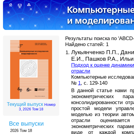
Результаты поиска по 'ABCD-
Найдено статей: 1
Лукьянченко П.П.,
Дани
Е.И.,
Пашков Р.А.,
Ильи
Подход к оценке динамик
отраcли
Компьютерные исследовани
№
1
, с. 129-140
В данной статье нами п
эконометрических па
консолидированности отр
Текущий выпуск
Номер
простой модели управл
3, 2026 Том 18
моделью из теории автом
отрасли оцениваетс
Все выпуски
эконометрических парам
2026 Том 18
виде от каждой компа