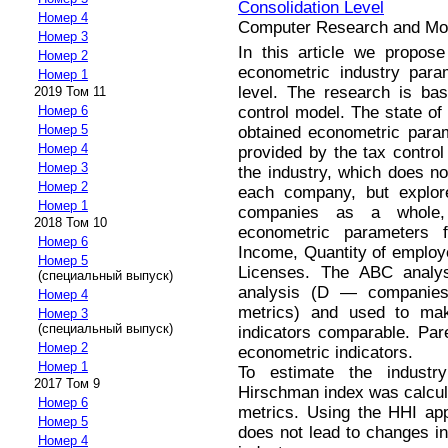
Consolidation Level
Номер 4
Computer Research and Mode
Номер 3
In this article we propos
Номер 2
econometric industry param
Номер 1
level. The research is ba
2019 Том 11
control model. The state of
Номер 6
Номер 5
obtained econometric para
Номер 4
provided by the tax control
Номер 3
the industry, which does no
Номер 2
each company, but explore
Номер 1
companies as a whole, 
2018 Том 10
econometric parameters 
Номер 6
Income, Quantity of employ
Номер 5
Licenses. The ABC analy
(специальный выпуск)
analysis (D — companies 
Номер 4
metrics) and used to make
Номер 3
(специальный выпуск)
indicators comparable. Par
Номер 2
econometric indicators.
Номер 1
To estimate the industry
2017 Том 9
Hirschman index was calcul
Номер 6
metrics. Using the HHI ap
Номер 5
does not lead to changes in
Номер 4