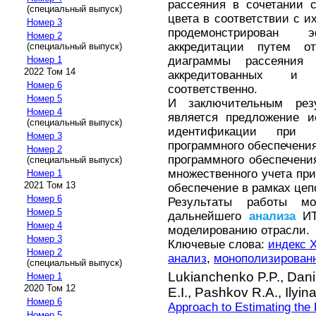
рассеяния в сочетании 
(специальный выпуск)
цвета в соответствии с и
Номер 3
продемонстрирован
Номер 2
аккредитации путем о
(специальный выпуск)
диаграммы рассеяния 
Номер 1
2022 Том 14
аккредитованных и н
Номер 6
соответственно.
Номер 5
И заключительным рез
Номер 4
является предложение и
(специальный выпуск)
идентификации при о
Номер 3
программного обеспечения
Номер 2
программного обеспечени
(специальный выпуск)
множественного учета пр
Номер 1
2021 Том 13
обеспечение в рамках цеп
Номер 6
Результаты работы м
Номер 5
дальнейшего
анализа
ИТ-
Номер 4
моделированию отрасли.
Номер 3
Ключевые слова:
индекс 
Номер 2
анализ
,
монополизирован
(специальный выпуск)
Lukianchenko P.P.,
Dani
Номер 1
2020 Том 12
E.I.,
Pashkov R.A.,
Ilyin
Номер 6
Approach to Estimating the 
Номер 5