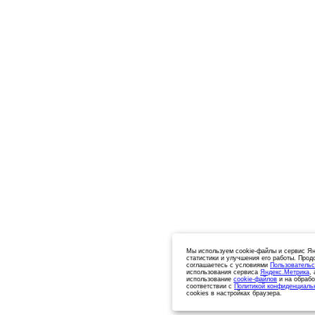
Мы используем cookie-файлы и сервис Ян
статистики и улучшения его работы. Прод
соглашаетесь с условиями
Пользовательс
использования сервиса
Яндекс.Метрика
,
использование
cookie-файлов
и на обрабо
соответствии с
Политикой конфиденциаль
cookies в настройках браузера.