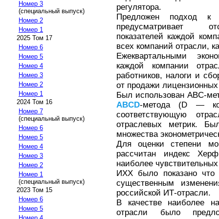
Номер 3
регулятора.
(специальный выпуск)
Предложен подход 
Номер 2
предусматривает отс
Номер 1
показателей каждой комп
2025 Том 17
всех компаний отрасли, ка
Номер 6
Ежеквартальными экон
Номер 5
каждой компании отрас
Номер 4
работников, налоги и сб
Номер 3
от продажи лицензионных 
Номер 2
Номер 1
Был использован ABC-ме
2024 Том 16
ABCD
-метода (D — к
Номер 7
соответствующую отра
(специальный выпуск)
отраслевых метрик. Бы
Номер 6
множества эконометричес
Номер 5
Для оценки степени мо
Номер 4
рассчитан индекс Хер
Номер 3
наиболее чувствительных
Номер 2
ИХХ было показано что 
Номер 1
(специальный выпуск)
существенным изменени
2023 Том 15
российской ИТ-отрасли.
Номер 6
В качестве наиболее на
Номер 5
отрасли было предло
Номер 4