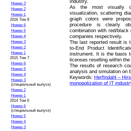
industry.
Номер 3
As the most visually o
Номер 2
visualization, scattering d
Номер 1
graph colors were propose
2016 Том 8
procedure is clearly o
Номер 6
combination with red/black 
Номер 5
companies respectively.
Номер 4
The last reported result is
Номер 3
Номер 2
to-End Product Identifica
Номер 1
instrument. It is the basis 
2015 Том 7
licenses reselling within the
Номер 6
The results of research cou
Номер 5
analysis and simulation on 
Номер 4
Keywords:
Herfindahl – Hi
Номер 3
monopolization of IT industr
(специальный выпуск)
Номер 2
Номер 1
2014 Том 6
Номер 6
(специальный выпуск)
Номер 5
Номер 4
Номер 3