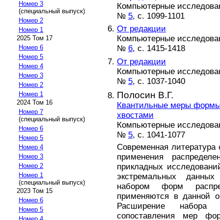
Номер 3
Компьютерные исследовани
(специальный выпуск)
№
5
, с. 1099-1101
Номер 2
От редакции
Номер 1
Компьютерные исследовани
2025 Том 17
№
6
, с. 1415-1418
Номер 6
Номер 5
От редакции
Номер 4
Компьютерные исследовани
Номер 3
№
5
, с. 1037-1040
Номер 2
Полосин В.Г.
Номер 1
2024 Том 16
Квантильные меры формы
Номер 7
хвостами
(специальный выпуск)
Компьютерные исследовани
Номер 6
№
5
, с. 1041-1077
Номер 5
Современная литература
Номер 4
применения распредел
Номер 3
прикладных исследовани
Номер 2
Номер 1
экстремальных данных
(специальный выпуск)
набором форм распре
2023 Том 15
применяются в данной о
Номер 6
Расширение набора 
Номер 5
сопоставления мер фо
Номер 4