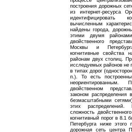
процессе централизова
построения дорожных сет
из интернет-ресурса Op
идентифицировать к
вычисленным характерис
найдены города, дорожн
этими двумя районам
двойственного предста
Москвы и Петербурга
когнитивные свойства н
районам двух столиц. Пр
исследуемых районов не 
в типах дорог (односторо
п.). То есть построенн
неориентированным.
двойственном предста
законом распределения 
безмасштабными сетями)
этих распределений. 
сложность двойственног
когнитивный порог в 8.1 б
Петербурга ниже этого 
дорожная сеть центра П