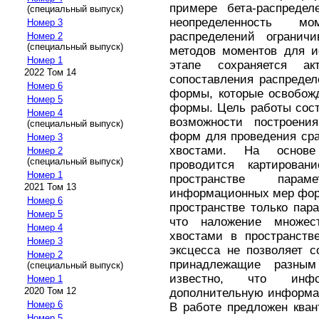
примере бета-распредел
(специальный выпуск)
неопределенность мо
Номер 3
распределений ограничи
Номер 2
(специальный выпуск)
методов моментов для и
Номер 1
этапе сохраняется ак
2022 Том 14
сопоставления распреде
Номер 6
формы, которые освобож
Номер 5
формы. Цель работы сос
Номер 4
возможности построени
(специальный выпуск)
форм для проведения ср
Номер 3
хвостами. На основе
Номер 2
(специальный выпуск)
проводится картирован
Номер 1
пространстве парам
2021 Том 13
информационных мер фор
Номер 6
пространстве только пар
Номер 5
что наложение множес
Номер 4
хвостами в пространств
Номер 3
эксцесса не позволяет 
Номер 2
принадлежащие разным
(специальный выпуск)
известно, что инф
Номер 1
2020 Том 12
дополнительную информа
Номер 6
В работе предложен кв
Номер 5