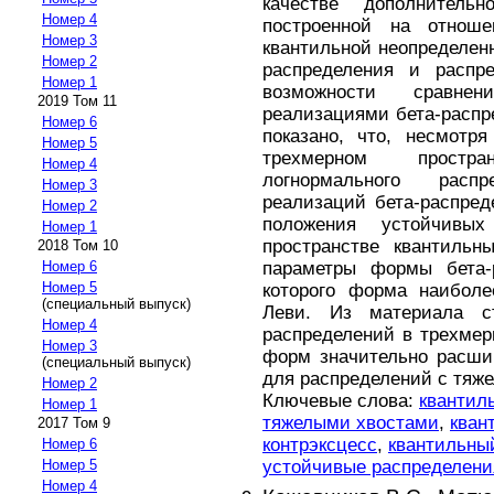
качестве дополнител
Номер 4
построенной на отнош
Номер 3
квантильной неопределен
Номер 2
распределения и распр
Номер 1
возможности сравн
2019 Том 11
реализациями бета-распре
Номер 6
показано, что, несмотр
Номер 5
трехмерном простр
Номер 4
логнормального расп
Номер 3
реализаций бета-распред
Номер 2
положения устойчивы
Номер 1
пространстве квантиль
2018 Том 10
параметры формы бета-р
Номер 6
Номер 5
которого форма наиболе
(специальный выпуск)
Леви. Из материала ст
Номер 4
распределений в трехмер
Номер 3
форм значительно расши
(специальный выпуск)
для распределений с тяж
Номер 2
Ключевые слова:
квантил
Номер 1
тяжелыми хвостами
,
кван
2017 Том 9
контрэксцесс
,
квантильны
Номер 6
устойчивые распределени
Номер 5
Номер 4