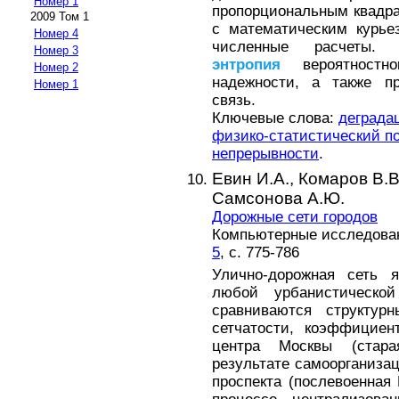
Номер 1
пропорциональным квадра
2009 Том 1
с математическим курье
Номер 4
численные расчеты. 
Номер 3
энтропия
вероятностно
Номер 2
надежности, а также пр
Номер 1
связь.
Ключевые слова:
деграда
физико-статистический п
непрерывности
.
Евин И.А.,
Комаров В.В
Самсонова А.Ю.
Дорожные сети городов
Компьютерные исследовани
5
, с. 775-786
Улично-дорожная сеть я
любой урбанистическо
сравниваются структурн
сетчатости, коэффициен
центра Москвы (стар
результате самоорганизац
проспекта (послевоенная