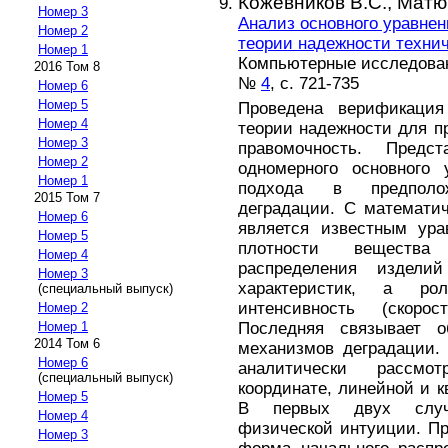
Кожевников В.С.,
Матю
Номер 3
Анализ основного уравнен
Номер 2
теории надежности техни
Номер 1
Компьютерные исследовани
2016 Том 8
№
4
, с. 721-735
Номер 6
Номер 5
Проведена верификация 
Номер 4
теории надежности для п
Номер 3
правомочность. Предс
Номер 2
одномерного основного 
Номер 1
подхода в предполож
2015 Том 7
деградации. С математич
Номер 6
является известным ура
Номер 5
плотности вещества
Номер 4
распределения издели
Номер 3
характеристик, а ро
(специальный выпуск)
интенсивность (скорос
Номер 2
Последняя связывает 
Номер 1
2014 Том 6
механизмов деградации.
Номер 6
аналитически рассмо
(специальный выпуск)
координате, линейной и к
Номер 5
В первых двух случа
Номер 4
физической интуиции. Пр
Номер 3