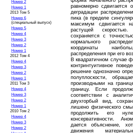
форма начального распр
Номер 2
равномерно сдвигается 
Номер 1
деградации распределени
2013 Том 5
пика (в пределе сингуляр
Номер 6
(специальный выпуск)
максимум сдвигается н
Номер 5
растущей скоростью.
Номер 4
сохраняется с точность
Номер 3
нормального распред
Номер 2
координаты наибол
Номер 1
распределения при его во
2012 Том 4
В квадратичном случае 
Номер 4
контринтуитивное повед
Номер 3
решение однозначно опре
Номер 2
полуплоскости, обращ
Номер 1
производными на границ
2011 Том 3
границу. Если продол
Номер 4
соответствии с аналит
Номер 3
Номер 2
двухгорбый вид, сохран
Номер 1
лишено физического смы
2010 Том 2
продолжить его нул
Номер 4
консервативности. Ано
Номер 3
дается объяснение, хо
Номер 2
движения материал