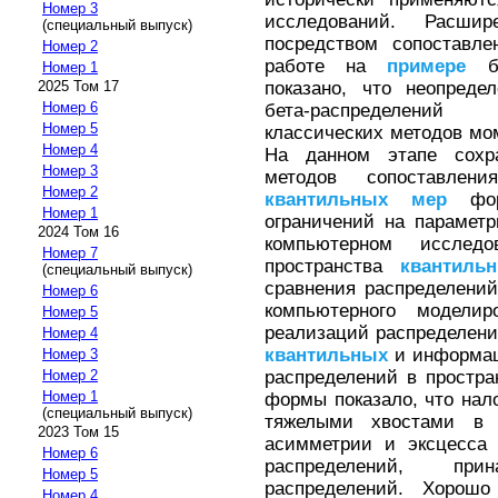
Номер 3
исследований. Расши
(специальный выпуск)
посредством сопоставл
Номер 2
работе на
примере
бе
Номер 1
показано, что неопреде
2025 Том 17
Номер 6
бета-распределений
Номер 5
классических методов мо
Номер 4
На данном этапе сохра
Номер 3
методов сопоставлен
Номер 2
квантильных
мер
форм
Номер 1
ограничений на парамет
2024 Том 16
компьютерном исследо
Номер 7
пространства
квантиль
(специальный выпуск)
сравнения распределени
Номер 6
компьютерного моделир
Номер 5
реализаций распределени
Номер 4
квантильных
и информа
Номер 3
распределений в простра
Номер 2
Номер 1
формы показало, что нал
(специальный выпуск)
тяжелыми хвостами в 
2023 Том 15
асимметрии и эксцесса 
Номер 6
распределений, пр
Номер 5
распределений. Хорошо
Номер 4