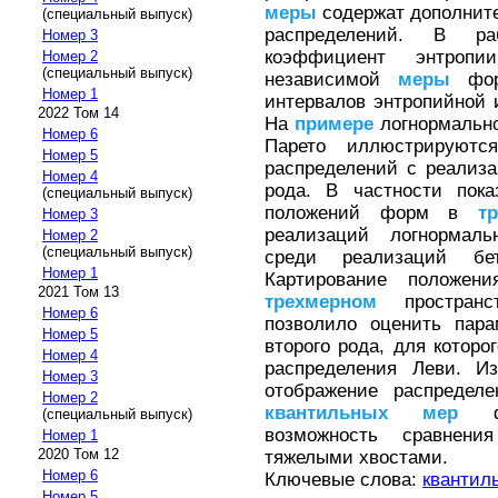
меры
содержат дополни
(специальный выпуск)
распределений. В р
Номер 3
коэффициент энтропи
Номер 2
(специальный выпуск)
независимой
меры
форм
Номер 1
интервалов энтропийной
2022 Том 14
На
примере
логнормально
Номер 6
Парето иллюстрируютс
Номер 5
распределений с реализа
Номер 4
рода. В частности пока
(специальный выпуск)
положений форм в
т
Номер 3
реализаций логнормаль
Номер 2
(специальный выпуск)
среди реализаций бет
Номер 1
Картирование положен
2021 Том 13
трехмерном
простран
Номер 6
позволило оценить пара
Номер 5
второго рода, для котор
Номер 4
распределения Леви. Из
Номер 3
отображение распреде
Номер 2
квантильных
мер
фо
(специальный выпуск)
возможность сравнен
Номер 1
2020 Том 12
тяжелыми хвостами.
Номер 6
Ключевые слова:
квантил
Номер 5