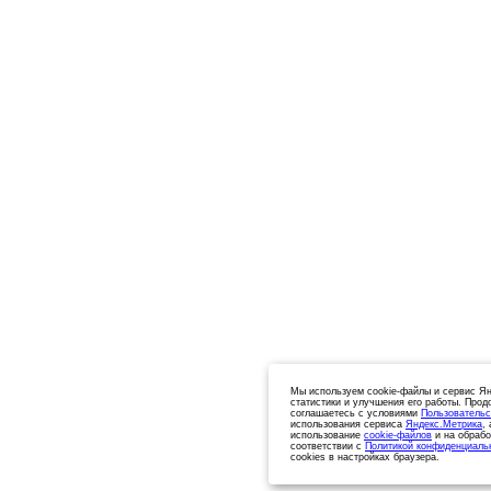
Мы используем cookie-файлы и сервис Ян
статистики и улучшения его работы. Прод
соглашаетесь с условиями
Пользовательс
использования сервиса
Яндекс.Метрика
,
использование
cookie-файлов
и на обрабо
соответствии с
Политикой конфиденциаль
cookies в настройках браузера.