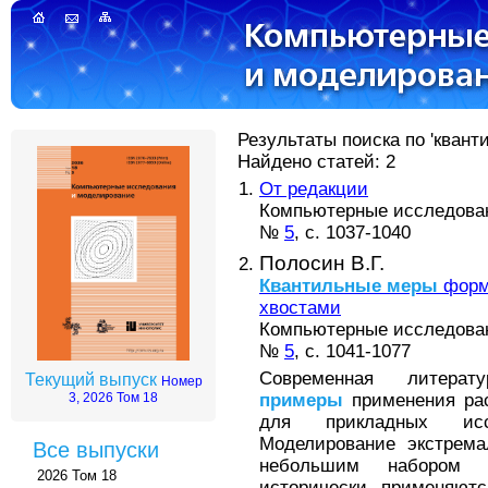
Результаты поиска по 'квант
Найдено статей: 2
От редакции
Компьютерные исследовани
№
5
, с. 1037-1040
Полосин В.Г.
Квантильные
меры
форм
хвостами
Компьютерные исследовани
№
5
, с. 1041-1077
Современная литерат
Текущий выпуск
Номер
примеры
применения рас
3, 2026 Том 18
для прикладных исс
Моделирование экстрема
Все выпуски
небольшим набором ф
2026 Том 18
исторически применяют