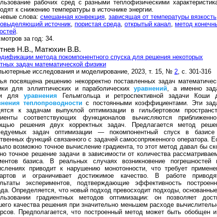
ользование рабочих сред с разными теплофизическими характеристик
одят к снижению температуры в источнике энергии.
чевые слова:
смешанная конвекция
,
зависящая от температуры вязкость
ловыделяющий источник
,
пористая среда
,
открытый канал
,
метод конечн
остей
.
мотров за год: 34.
тнев Н.В.,
Матюхин В.В.
дификации метода покомпонентного спуска для решения некоторых
тных задач математической физики
ьютерные исследования и моделирование, 2023, т. 15, №
2
, с. 301-316
тья посвящена решению некорректно поставленных задач математичес
ики для эллиптических и параболических
уравнений
, а именно зад
ши для
уравнения
Гельмгольца и ретроспективной задачи Коши 
внения
теплопроводности
с постоянными коэффициентами. Эти зад
дятся к задачам выпуклой оптимизации в гильбертовом пространст
диенты соответствующих функционалов вычисляются приближенн
ощью решения двух корректных задач. Предлагается метод реше
ледуемых задач оптимизации — покомпонентный спуск в базисе
твенных функций связанного с задачей самосопряженного оператора. Е
ыло возможно точное вычисление градиента, то этот метод давал бы ск
но точное решение задачи в зависимости от количества рассматривае
ментов базиса. В реальных случаях возникновение погрешностей 
ислениях приводит к нарушению монотонности, что требует примене
тартов и ограничивает достижимое качество. В работе приводя
ультаты экспериментов, подтверждающие эффективность построенн
да. Определяется, что новый подход превосходит подходы, основанные
ользовании градиентных методов оптимизации: он позволяет дост
его качества решения при значительно меньшем расходе вычислитель
рсов. Предполагается, что построенный метод может быть обобщен и