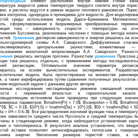
лопроводный
элемент расположен внутри нижней стенки кана
ература жидкости равна температуре твердого скелета внутри порис
вки, и расчеты ведутся в рамках модели теплового равновесия. Порис
вка изотропна, однородна и проницаема для жидкости. Для моделирова
истой среды использована модель Дарси–Бринкмана. Математичес
ель, сформулированная в безразмерных преобразованных перемен
нкция тока – завихренность скорости – температура» на осн
ближения Буссинеска, реализована численно с помощью метода конеч
остей.
Уравнения
дисперсии завихренности и энергии решались на осн
ально-одномерной схемы А.А. Самарского. Диффузионные слагае
роксимировались центральными разностями, конвективные 
ользованием монотонной аппроксимации А.А. Самарского. Разност
внения
решались методом прогонки. Разностное
уравнение
Пуассона 
кции тока решалось отдельно, с применением метода последователь
хней релаксации. Оптимальное значение параметра релакса
биралось на основе вычислительных экспериментов. Разработан
ислительная модель была протестирована на множестве равномер
к, а также верифицирована путем сравнения полученных результатов 
нии модельной задачи с данными других авторов.
ленные исследования нестационарных режимов смешанной конвек
кости с переменной вязкостью в горизонтальном канал
ловыделяющим источником были проведены при следующих значен
азмерных параметров: $\mathrm{Pr} = 7.0$, $\varepsilon = 0.8$, $\mathrm
^5$, $C = 0-1$, $10^{-5} < \mathrm{Da} < 10^{-1}$, $50 < \mathrm{Re} < 5
lta = l/H = 0.6-3$. Все распределения изолиний функции тока и температу
кже зависимости среднего числа Нуссельта и средней температуры б
учены в стационарном режиме, когда наблюдается установление карт
ния и теплопереноса. В результате анализа установлено, что введе
истой вставки позволяет интенсифицировать теплосъем с поверхно
очника энергии. Увеличение размеров пористой ставки, а та