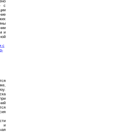
ено
е с
ции
ние
ких
ины
нии
м и
ной
и с
о-
тся
ке,
зу.
ска
при
ний
тся
сия
сти
о и
чая