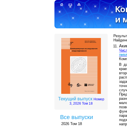
Результ
Найдено
Аки
Числ
теп
Комп
В да
крае
вто
рас
зада
точ
сл
Пре
разн
Текущий выпуск
Номер
мал
3, 2026 Том 18
поз
фун
пар
Все выпуски
под
2026 Том 18
нап