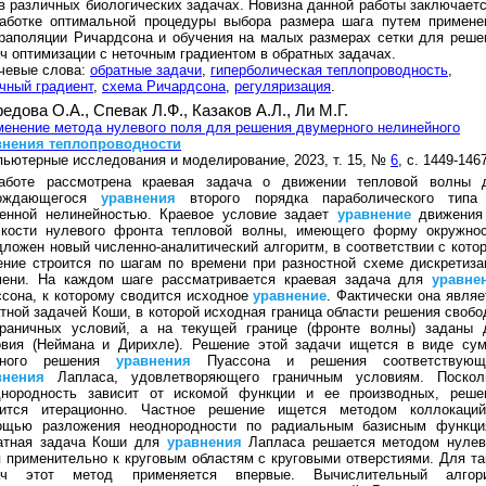
в различных биологических задачах. Новизна данной работы заключаетс
работке оптимальной процедуры выбора размера шага путем примене
раполяции Ричардсона и обучения на малых размерах сетки для реше
ч оптимизации с неточным градиентом в обратных задачах.
чевые слова:
обратные задачи
,
гиперболическая теплопроводность
,
чный градиент
,
схема Ричардсона
,
регуляризация
.
едова О.А.,
Спевак Л.Ф.,
Казаков А.Л.,
Ли М.Г.
енение метода нулевого поля для решения двумерного нелинейного
внения
теплопроводности
ьютерные исследования и моделирование, 2023, т. 15, №
6
, с. 1449-146
аботе рассмотрена краевая задача о движении тепловой волны 
ождающегося
уравнения
второго порядка параболического типа
пенной нелинейностью. Краевое условие задает
уравнение
движения
скости нулевого фронта тепловой волны, имеющего форму окружнос
ложен новый численно-аналитический алгоритм, в соответствии с кото
ние строится по шагам по времени при разностной схеме дискретиза
мени. На каждом шаге рассматривается краевая задача для
уравне
сона, к которому сводится исходное
уравнение
. Фактически она являе
тной задачей Коши, в которой исходная граница области решения свобо
граничных условий, а на текущей границе (фронте волны) заданы 
овия (Неймана и Дирихле). Решение этой задачи ищется в виде су
тного решения
уравнения
Пуассона и решения соответствующ
внения
Лапласа, удовлетворяющего граничным условиям. Поскол
днородность зависит от искомой функции и ее производных, реше
оится итерационно. Частное решение ищется методом коллокаци
ощью разложения неоднородности по радиальным базисным функци
атная задача Коши для
уравнения
Лапласа решается методом нулев
 применительно к круговым областям с круговыми отверстиями. Для та
ач этот метод применяется впервые. Вычислительный алгор