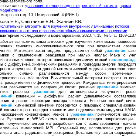
очно-автоматного поля.
чевые слова:
уравнение теплопроводности
,
клеточный автомат
,
время
имодействия
.
мотров за год: 10. Цитирований: 4 (РИНЦ).
кова Е.Е.,
Снытников В.Н.,
Жалнин Р.В.
слительный алгоритм для изучения внутренних ламинарных потоков
окомпонентного газа с разномасштабными химическими процессами
ьютерные исследования и моделирование, 2023, т. 15, №
5
, с. 1169-1187
аботан вычислительный алгоритм для изучения химических процессов
тренних течениях многокомпонентного газа при воздействии лазерн
учения. Математическая модель представляет собой
уравнения
газо
амики с химическими реакциями при малых числах Маха с уче
сипативных членов, которые описывают динамику вязкой
теплопровод
ы с диффузией, химическими реакциями и подводом энергии посредст
рного излучения. Для данной математической модели характерно нали
кольких сильно различающихся между собой временны
странственных масштабов. Вычислительный алгоритм построен на осн
ы расщепления по физическим процессам. Каждый шаг интегрирования
мени разбивается на следующие блоки: решение
уравнений
химичес
етики, решение
уравнения
для интенсивности излучения, реше
внений
конвекции – диффузии, расчет динамической составляю
ления и расчет коррекции вектора скорости. Решение жесткой сист
внений
химической кинетики проводится с помощью специализирован
ой схемы второго порядка точности или подключаемым модулем RADA
 нахождения конвективных членов в
уравнениях
применяются числен
оки Русанова и WENO-схема повышенного порядка аппроксимации.
ве полученного алгоритма разработан код с использованием техноло
аллельных вычислений MPI. Созданный код использован для расче
лиза этана с радикальными реакциями. Детально изучается формирова