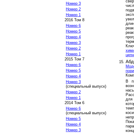
све
Номер 3
чис
Номер 2
под
экс
Номер 1
увел
2016 Том 8
дли
Номер 6
реа
Номер 5
реак
про
Номер 4
терм
Номер 3
Клю
Номер 2
хим
Номер 1
цепн
2015 Том 7
Абд
Номер 6
Моде
Номер 5
пори
Комп
Номер 4
В п
Номер 3
воз
(специальный выпуск)
нас
Номер 2
Рас
Номер 1
для 
2014 Том 6
кот
тем
Номер 6
кос
(специальный выпуск)
непр
Номер 5
Пок
Номер 4
пар
Номер 3
кон