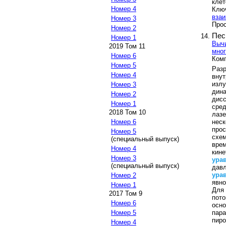
клет
Номер 4
Клю
вза
Номер 3
Прос
Номер 2
Пес
Номер 1
Вычи
2019 Том 11
мног
Номер 6
Комп
Номер 5
Разр
Номер 4
вну
изл
Номер 3
дин
Номер 2
дис
Номер 1
сред
2018 Том 10
лазе
нес
Номер 6
про
Номер 5
схем
(специальный выпуск)
вре
Номер 4
кин
Номер 3
ура
(специальный выпуск)
дав
ура
Номер 2
явн
Номер 1
Для
2017 Том 9
пот
Номер 6
осно
пар
Номер 5
пиро
Номер 4