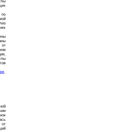
улы
щих
 по
мой
лиз
иях
ены
аны
 от
ром
ии,
улы
гов
ре
,
ной
чии
нок
ась
 от
щий