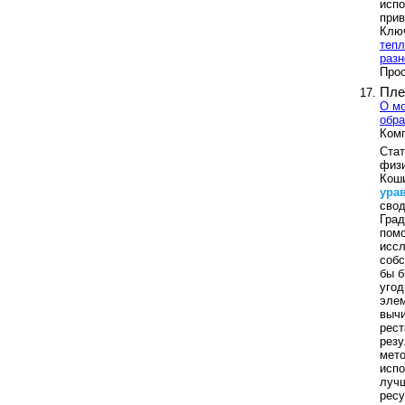
исп
прив
Клю
теп
разн
Прос
Пле
О мо
обра
Комп
Ста
физ
Ко
ура
сво
Гра
пом
исс
собс
бы б
угод
эле
выч
рес
рез
мето
исп
лучш
ресу