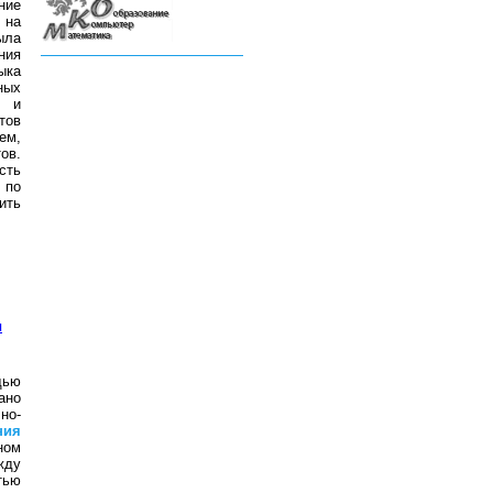
ние
 на
ыла
ния
ыка
ных
а и
тов
ем,
ов.
сть
 по
ить
я
щью
ано
но-
ния
ном
жду
тью