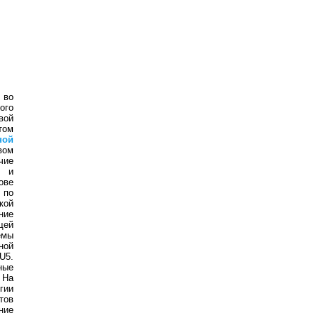
 во
ого
вой
том
ной
вом
чие
х и
ове
 по
кой
ние
щей
емы
ной
U5.
ные
 На
гии
тов
ние