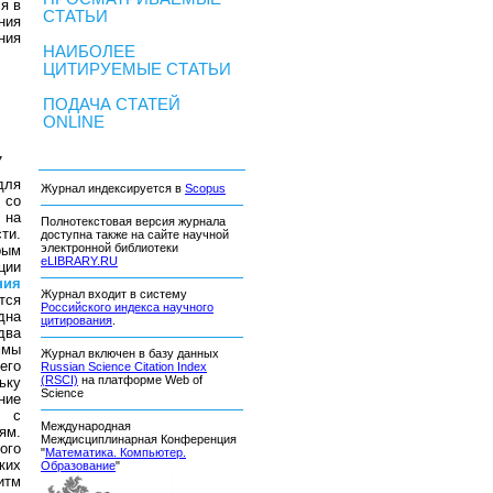
я в
СТАТЬИ
ния
ния
НАИБОЛЕЕ
ЦИТИРУЕМЫЕ СТАТЬИ
ПОДАЧА СТАТЕЙ
ONLINE
7
для
Журнал индексируется в
Scopus
 со
 на
Полнотекстовая версия журнала
ти.
доступна также на сайте научной
электронной библиотеки
рым
eLIBRARY.RU
ции
ния
Журнал входит в систему
тся
Российского индекса научного
дна
цитирования
.
два
ммы
Журнал включен в базу данных
его
Russian Science Citation Index
(RSCI)
на платформе Web of
ьку
Science
ние
й с
Международная
ям.
Междисциплинарная Конференция
ого
"
Математика. Компьютер.
ких
Образование
"
итм