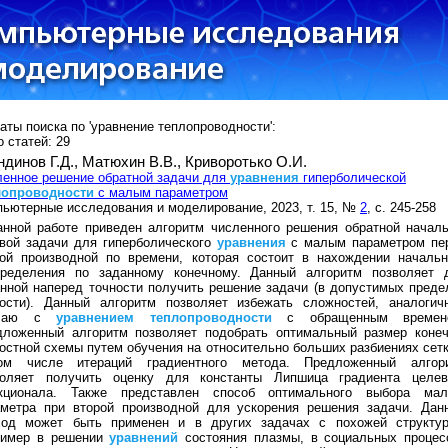
аты поиска по 'уравнение теплопроводности':
 статей: 29
ндинов Г.Д.,
Матюхин В.В.,
Криворотько О.И.
енное решение обратной задачи для
уравнения
гиперболической
лопроводности
с малым параметром
ьютерные исследования и моделирование, 2023, т. 15, №
2
, с. 245-258
нной работе приведен алгоритм численного решения обратной началь
вой задачи для гиперболического
уравнения
с малым параметром пе
рой производной по времени, которая состоит в нахождении начальн
пределения по заданному конечному. Данный алгоритм позволяет 
нной наперед точности получить решение задачи (в допустимых преде
ности). Данный алгоритм позволяет избежать сложностей, аналогич
учаю с
уравнением
теплопроводности
с обращенным времен
дложенный алгоритм позволяет подобрать оптимальный размер конеч
остной схемы путем обучения на относительно больших разбиениях сетк
ом числе итераций градиентного метода. Предложенный алгор
воляет получить оценку для константы Липшица градиента целев
кционала. Также представлен способ оптимального выбора мал
аметра при второй производной для ускорения решения задачи. Дан
ход может быть применен и в других задачах с похожей структур
ример в решении
уравнений
состояния плазмы, в социальных процес