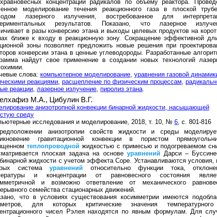
рхравновесных концентраций радикалов по объему реактора. Провед
ленное моделирование течения реакционного газа в плоской труб
водом лазерного излучения, востребованное для интерпрета
периментальных результатов. Показано, что лазерное излуче
ичивает в разы конверсию этана и выходы целевых продуктов на корот
нах ближе к входу в реакционную зону. Сокращение эффективной дл
кционной зоны позволяет предложить новые решения при проектирова
торов конверсии этана в ценные углеводороды. Разработанные алгорит
грамма найдут свое применение в создании новых технологий лазер
охимии.
чевые слова:
компьютерное моделирование
,
уравнения газовой динамик
ическими реакциями
,
расщепление по физическим процессам
,
радикальн
ые реакции
,
лазерное излучение
,
пиролиз этана
.
елхафиз М.А.,
Цибулин В.Г.
лирование анизотропной конвекции бинарной жидкости, насыщающей
стую среду
ьютерные исследования и моделирование, 2018, т. 10, №
6
, с. 801-816
редположении анизотропии свойств жидкости и среды моделируе
никновение гравитационной конвекции в пористом прямоугольни
ыщенном
теплопроводной
жидкостью с примесью и подогреваемом сни
сматривается плоская задача на основе
уравнений
Дарси – Буссине
бинарной жидкости с учетом эффекта Соре. Устанавливаются условия, 
орых система
уравнений
относительно функции тока, отклоне
пературы и концентрации от равновесного состояния являе
имметричной и возможно ответвление от механического равнове
ерывного семейства стационарных движений.
азано, что в условиях существования косимметрии имеются подобла
аметров, для которых критические значения температурног
центрационного чисел Рэлея находятся по явным формулам. Для слу