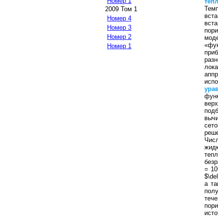
Номер 1
теп
Темп
2009 Том 1
вста
Номер 4
вста
Номер 3
пор
Номер 2
мод
«фу
Номер 1
при
разн
лок
апп
исп
ура
фун
вер
под
выч
сето
реше
Чис
жид
теп
безр
= 10
$\de
а та
пол
тече
пор
ист