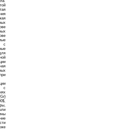
ла.
той
тая
ния
кая
ных
ове
ных
ове
мые
— с
ные
для
ной
ции
ная
ных
при
ции
е с
иях
{Gr}
00$,
ры,
ыли
ины
ние
сти
кже