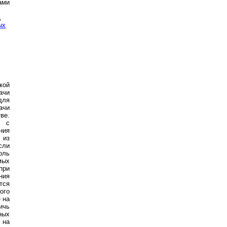
ами
,
ых
кой
ачи
для
ачи
ве.
о с
ния
 из
сли
оль
мых
при
ния
тся
ого
 на
ичь
ных
 на