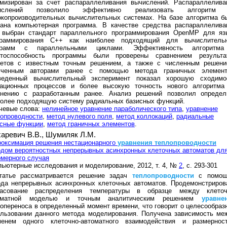
имизирован за счет распараллеливания вычислений. Распараллелива
ислений позволило эффективно реализовать алгоритм
окопроизводительных вычислительных системах. На базе алгоритма б
дана компьютерная программа. В качестве средства распараллелива
 выбран стандарт параллельного программирования OpenMP для яз
граммирования C++ как наиболее подходящий для вычислитель
грамм с параллельными циклами. Эффективность алгоритм
отоспособность программы были проверены сравнением результа
четов с известным точным решением, а также с численным решени
ученным авторами ранее с помощью метода граничных элемент
веденный вычислительный эксперимент показал хорошую сходимо
рационных процессов и более высокую точность нового алгоритма
внению с разработанным ранее. Анализ решений позволил определ
более подходящую систему радиальных базисных функций.
чевые слова:
нелинейное уравнение параболического типа
,
уравнение
опроводности
,
метод нулевого поля
,
метод коллокаций
,
радиальные
исные функции
,
метод граничных элементов
.
аревич В.В.,
Шумиляк Л.М.
роксимация решения нестационарного
уравнения
теплопроводности
дом вероятностных непрерывных асинхронных клеточных автоматов дл
мерного случая
ьютерные исследования и моделирование, 2012, т. 4, №
2
, с. 293-301
татье рассматривается решение задач
теплопроводности
с помо
ода непрерывных асинхронных клеточных автоматов. Продемонстриров
ласование распределения температуры в образце между клеточ
оматной моделью и точным аналитическим решением
уравне
опереноса в определенный момент времени, что говорит о целесообраз
ользовании данного метода моделирования. Получена зависимость ме
менем одного клеточно-автоматного взаимодействия и размернос