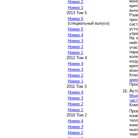
мон
Номер 2
кри
Номер 1
вычи
2013 Том 5
Разв
Номер 6
про
(специальный выпуск)
сис
уст
Номер 5
упр
Номер 4
На п
Номер 3
ней
Номер 2
уча
пар
Номер 1
коле
2012 Том 4
ког
Номер 4
кри
Номер 3
возн
Клю
Номер 2
аниз
Номер 1
Прос
2011 Том 3
Аст
Номер 4
Моде
Номер 3
част
Номер 2
Комп
Номер 1
Про
2010 Том 2
конв
теп
Номер 4
кон
Номер 3
нью
Номер 2
тем