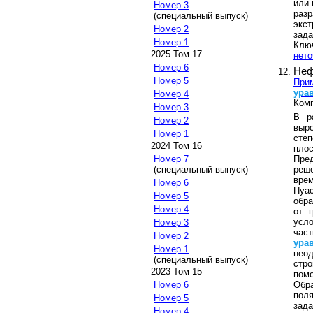
или 
Номер 3
раз
(специальный выпуск)
экст
Номер 2
зада
Номер 1
Клю
2025 Том 17
нето
Номер 6
Неф
Номер 5
Прим
ура
Номер 4
Комп
Номер 3
В р
Номер 2
выр
Номер 1
сте
2024 Том 16
пло
Пред
Номер 7
реше
(специальный выпуск)
вре
Номер 6
Пуас
Номер 5
обра
Номер 4
от 
усл
Номер 3
час
Номер 2
ура
Номер 1
нео
(специальный выпуск)
стр
2023 Том 15
пом
Обр
Номер 6
поля
Номер 5
зад
Номер 4