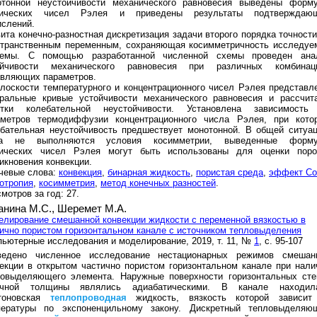
отонной неустойчивости механического равновесия выведены форм
тических чисел Рэлея и приведены результаты подтверждаю
слений.
ита конечно-разностная дискретизация задачи второго порядка точности
странственным переменным, сохраняющая косимметричность исследуе
темы. С помощью разработанной численной схемы проведен ана
ойчивости механического равновесия при различных комбинац
авляющих параметров.
лоскости температурного и концентрационного чисел Рэлея представл
тральные кривые устойчивости механического равновесия и рассчит
стки колебательной неустойчивости. Установлена зависимость
аметров термодиффузии концентрационного числа Рэлея, при кото
бательная неустойчивость предшествует монотонной. В общей ситуац
да не выполняются условия косимметрии, выведенные форм
тических чисел Рэлея могут быть использованы для оценки поро
икновения конвекции.
чевые слова:
конвекция
,
бинарная жидкость
,
пористая среда
,
эффект Со
отропия
,
косимметрия
,
метод конечных разностей
.
мотров за год: 27.
анина М.С.,
Шеремет М.А.
лирование смешанной конвекции жидкости с переменной вязкостью в
ично пористом горизонтальном канале с источником тепловыделения
ьютерные исследования и моделирование, 2019, т. 11, №
1
, с. 95-107
ведено численное исследование нестационарных режимов смешан
екции в открытом частично пористом горизонтальном канале при нали
ловыделяющего элемента. Наружные поверхности горизонтальных сте
ечной толщины являлись адиабатическими. В канале находил
тоновская
теплопроводная
жидкость, вязкость которой зависит
пературы по экспоненцильному закону. Дискретный тепловыделяю