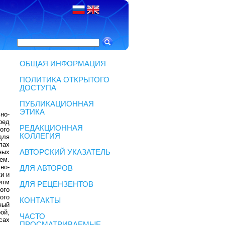
ОБЩАЯ ИНФОРМАЦИЯ
ПОЛИТИКА ОТКРЫТОГО
ДОСТУПА
ПУБЛИКАЦИОННАЯ
ЭТИКА
но-
ред
РЕДАКЦИОННАЯ
ого
КОЛЛЕГИЯ
для
лах
ных
АВТОРСКИЙ УКАЗАТЕЛЬ
ем.
но-
ДЛЯ АВТОРОВ
и и
итм
ДЛЯ РЕЦЕНЗЕНТОВ
ого
ого
КОНТАКТЫ
ный
ой,
ЧАСТО
сах
ПРОСМАТРИВАЕМЫЕ