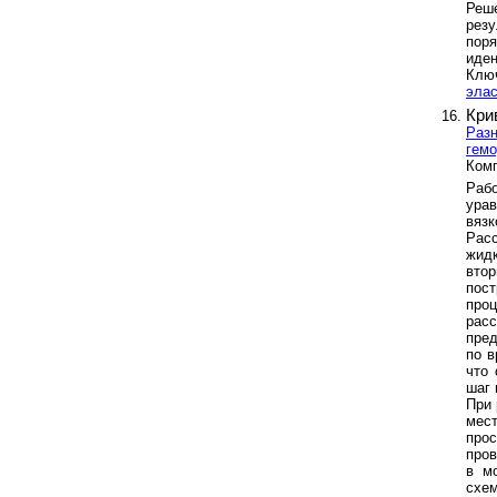
Реш
резу
поря
иден
Клю
эла
Кри
Раз
гем
Комп
Раб
ура
вяз
Рас
жид
вто
пос
про
рас
пре
по в
что 
шаг 
При 
мес
прос
про
в м
схе