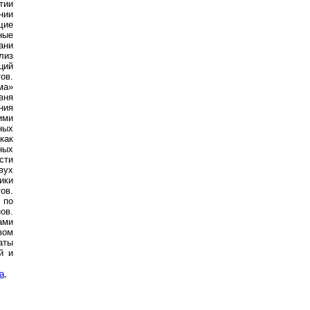
тии
нии
щие
ные
ани
лиз
ций
ов.
ма»
вня
ния
ими
ных
как
ных
сти
вух
ики
ов.
 по
ов.
ами
вом
аты
й и
а
,