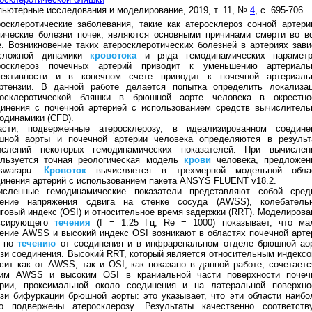
ьютерные исследования и моделирование, 2019, т. 11, №
4
, с. 695-706
осклеротические заболевания, такие как атеросклероз сонной артери
нические болезни почек, являются основными причинами смерти во в
. Возникновение таких атеросклеротических болезней в артериях зави
сложной динамики
кровотока
и ряда гемодинамических параметр
росклероз почечных артерий приводит к уменьшению артериаль
ективности и в конечном счете приводит к почечной артериаль
ертензии. В данной работе делается попытка определить локализа
росклеротической бляшки в брюшной аорте человека в окрестно
динения с почечной артерией с использованием средств вычислитель
одинамики (CFD).
асти, подверженные атеросклерозу, в идеализированном соедине
шной аорты и почечной артерии человека определяются в результ
ислений некоторых гемодинамических показателей. При вычислен
ользуется точная реологическая модель
крови
человека, предложен
eswarapu.
Кровоток
вычисляется в трехмерной модельной обла
инения артерий с использованием пакета ANSYS FLUENT v18.2.
исленные гемодинамические показатели представляют собой сред
чение напряжения сдвига на стенке сосуда (AWSS), колебатель
говый индекс (OSI) и относительное время задержки (RRT). Моделирова
ьсирующего
течения
(f = 1.25 Гц, Re = 1000) показывает, что ма
ение AWSS и высокий индекс OSI возникают в областях почечной арте
з по
течению
от соединения и в инфраренальном отделе брюшной ао
зи соединения. Высокий RRT, который является относительным индексо
сит как от AWSS, так и OSI, как показано в данной работе, сочетаетс
ким AWSS и высоким OSI в краниальной части поверхности почеч
ерии, проксимальной около соединения и на латеральной поверхно
зи бифуркации брюшной аорты: это указывает, что эти области наибо
го подвержены атеросклерозу. Результаты качественно соответств