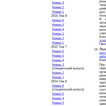
реш
Номер 3
теор
Номер 2
урав
Номер 1
для 
площ
2016 Том 8
В к
Номер 6
нели
Номер 5
зако
Номер 4
вол
совп
Номер 3
Клю
Номер 2
эла
Номер 1
Прос
2015 Том 7
Яко
Номер 6
Цито
Номер 5
забо
Комп
Номер 4
При
Номер 3
наб
(специальный выпуск)
орг
Номер 2
дин
Номер 1
имм
2014 Том 6
при
Номер 6
важ
(специальный выпуск)
сос
мон
Номер 5
леч
Номер 4
ука
Номер 3
зак