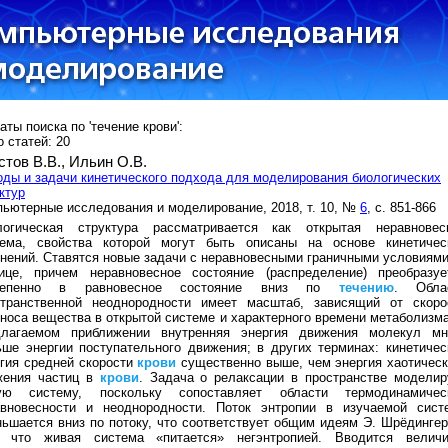
аты поиска по 'течение крови':
 статей: 20
стов В.В.,
Ильин О.В.
ды и задачи кинетического подхода для моделирования биологических
ктур
ьютерные исследования и моделирование, 2018, т. 10, №
6
, с. 851-866
логическая структура рассматривается как открытая неравновес
тема, свойства которой могут быть описаны на основе кинетичес
нений. Ставятся новые задачи с неравновесными граничными условиями
нице, причем неравновесное состояние (распределение) преобразуе
тепенно в равновесное состояние вниз по
течению
. Обла
странственной неоднородности имеет масштаб, зависящий от скоро
носа вещества в открытой системе и характерного времени метаболизма
длагаемом приближении внутренняя энергия движения молекул мн
ше энергии поступательного движения; в других терминах: кинетичес
гия средней скорости
крови
существенно выше, чем энергия хаотическ
жения частиц в
крови
. Задача о релаксации в пространстве моделир
ую систему, поскольку сопоставляет области термодинамичес
авновесности и неоднородности. Поток энтропии в изучаемой сист
ьшается вниз по потоку, что соответствует общим идеям Э. Шрёдингер
, что живая система «питается» негэнтропией. Вводится величи