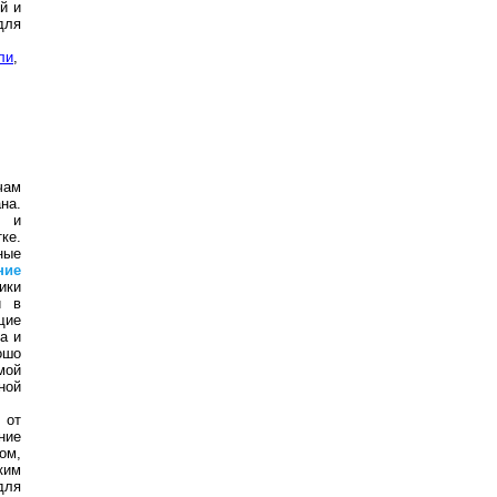
й и
для
ли
,
чам
на.
й и
ке.
ные
ние
ики
и в
щие
а и
ошо
мой
ной
 от
ние
ом,
ким
для