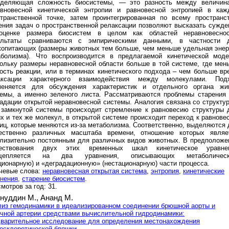
еделяющая сложность биосистемы, — это разность между величин
авновесной кинетической энтропии и равновесной энтропией в каж
транственной точке, затем проинтегрированная по всему пространст
ния задач о пространственной релаксации позволяют высказать сужде
оценке размера биосистем в целом как областей неравновеснос
ультаты сравниваются с эмпирическими данными, в частности 
опитающих (размеры животных тем больше, чем меньше удельная энер
аболизма). Что воспроизводится в предлагаемой кинетической моде
ольку размеры неравновесной области больше в той системе, где мен
ость реакции, или в терминах кинетического подхода – чем больше вр
аксации характерного взаимодействия между молекулами. Под
меняется для обсуждения характеристик и отдельного органа жи
емы, а именно зеленого листа. Рассматриваются проблемы старения 
адации открытой неравновесной системы. Аналогия связана со структур
 замкнутой системы происходит стремление к равновесию структуры 
х и тех же молекул, в открытой системе происходит переход к равнове
иц, которые меняются из-за метаболизма. Соответственно, выделяются 
ественно различных масштаба времени, отношение которых являе
лизительно постоянным для различных видов животных. В предположе
ествования двух этих временных шкал кинетическое уравне
щепляется на два уравнения, описывающих метаболичес
ционарную) и «деградационную» (нестационарную) части процесса.
чевые слова:
неравновесная открытая система
,
энтропия
,
кинетические
нения
,
старение биосистем
.
мотров за год: 31.
нуддин М.,
Ананд М.
из гемодинамики в идеализированном соединении брюшной аорты и
чной артерии средствами вычислительной гидродинамики:
варительное исследование для определения местонахождения
осклеротической бляшки