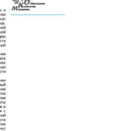
и и
сем
сит
ов.
ной
ной
цию
сти
ной
нии
ате
иях
ная
сти
нее
ный
ние
лое
рии
рты
м и
я с
ной
сти
лее
уют