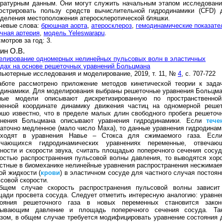
ературным данным. Они могут служить начальным этапом исследовани
юстрировать пользу средств вычислительной гидродинамики (CFD) 
деления местоположения атеросклеротической бляшки.
чевые слова:
брюшная аорта
,
атеросклероз
,
гемодинамические показате
чная артерия
,
модель Yeleswarapu
.
мотров за год: 3.
ин О.В.
елирование одномерных нелинейных пульсовых волн в эластичных
дах на основе решеточных уравнений Больцмана
ьютерные исследования и моделирование, 2019, т. 11, №
4
, с. 707-722
аботе рассмотрено приложение методов кинетической теории к зада
динамики. Для моделирования выбраны решеточные уравнения Больцма
ные модели описывают дискретизированную по пространственно
менной координате динамику движения частиц на одномерной решет
шо известно, что в пределе малых длин свободного пробега решеточ
внения Больцмана описывают уравнения гидродинамики. Если
тече
аточно медленное (мало число Маха), то данные уравнения гидродинам
еходят в уравнения Навье – Стокса для сжимаемого газа. Есл
учающихся гидродинамических уравнениях переменные, отвечаю
ности и скорости звука, считать площадью поперечного сечения сосуд
остью распространения пульсовой волны давления, то выводятся хор
стные в биомеханике нелинейные уравнения распространения несжимае
ой жидкости (
крови
) в эластичном сосуде для частного случая постоян
совой скорости.
бщем случае скорость распространения пульсовой волны зависит
ади просвета сосуда. Следует отметить интересную аналогию: уравне
тояния решеточного газа в новых переменных становится закон
зывающим давление и площадь поперечного сечения сосуда. Та
зом, в общем случае требуется модифицировать уравнение состояния 