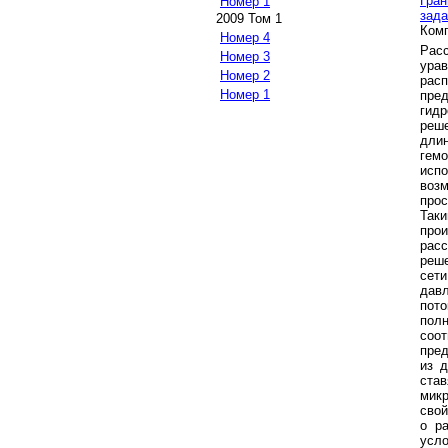
Гран
Номер 1
зад
2009 Том 1
Комп
Номер 4
Расс
Номер 3
ура
Номер 2
рас
Номер 1
пре
гид
реш
дли
гем
испо
воз
прос
Таки
про
рас
реш
сет
дав
пот
полн
соот
пред
из д
ста
микр
свой
о р
усл