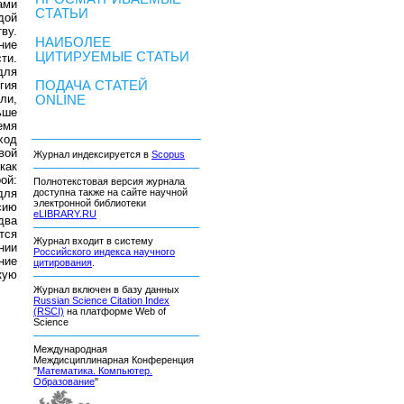
ами
СТАТЬИ
дой
ву.
НАИБОЛЕЕ
ние
ЦИТИРУЕМЫЕ СТАТЬИ
ти.
для
гия
ПОДАЧА СТАТЕЙ
ли,
ONLINE
ьше
емя
ход
вой
Журнал индексируется в
Scopus
как
ой:
Полнотекстовая версия журнала
для
доступна также на сайте научной
электронной библиотеки
сию
eLIBRARY.RU
два
тся
Журнал входит в систему
нии
Российского индекса научного
ние
цитирования
.
кую
Журнал включен в базу данных
Russian Science Citation Index
(RSCI)
на платформе Web of
Science
Международная
Междисциплинарная Конференция
"
Математика. Компьютер.
Образование
"