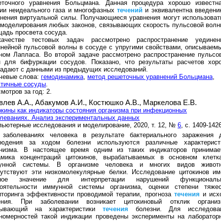
еточного уравнения Больцмана. Данная процедура хорошо известн
ии неидеального газа и многофазных
течений
и эквивалентна введени
нения виртуальной силы. Получающиеся уравнения могут использоват
моделирования любых законов, связывающих скорость пульсовой волн
адь просвета сосуда.
ачестве тестовых задач рассмотрено распространение уединен
нейной пульсовой волны в сосуде с упругими свойствами, описываем
ном Лапласа. Во второй задаче рассмотрено распространение пульсо
н для бифуркации сосудов. Показано, что результаты расчетов хор
адают с данными из предыдущих исследований.
чевые слова:
гемодинамика
,
метод решеточных уравнений Больцмана
,
стичные сосуды
.
мотров за год: 2.
влев А.А.,
Абакумов А.И.,
Костюшко А.В.,
Маркелова Е.В.
кины как индикаторы состояния организма при инфекционных
леваниях. Анализ экспериментальных данных
ьютерные исследования и моделирование, 2020, т. 12, №
6
, с. 1409-142
 заболеваниях человека в результате бактериального заражения 
людения за ходом болезни используются различные характерист
анизма. В настоящее время одним из таких индикаторов принимае
амика концентраций цитокинов, вырабатываемых в основном клетк
унной системы. В организме человека и многих видов живот
сутствуют эти низкомолекулярные белки. Исследование цитокинов им
ное значение для интерпретации нарушений функциональ
тоятельности иммунной системы организма, оценки степени тяжес
иторинга эффективности проводимой терапии, прогноза
течения
и исх
ения. При заболевании возникает цитокиновый отклик организ
зывающий на характеристики
течения
болезни. Для исследова
ономерностей такой индикации проведены эксперименты на лаборатор