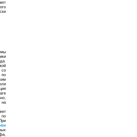
ают
ого
ски
емы
ики
да.
кой
 со
 по
ким
ели
ция
аге
но,
 на
еет
 по
При
ови
ных
фа,