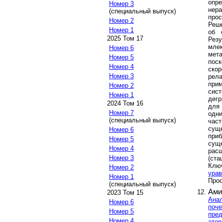
опр
Номер 3
нер
(специальный выпуск)
прос
Номер 2
Реше
Номер 1
об 
2025 Том 17
Рез
млек
Номер 6
мет
Номер 5
поск
Номер 4
скор
Номер 3
рел
при
Номер 2
сист
Номер 1
дегр
2024 Том 16
для
Номер 7
одни
(специальный выпуск)
част
сущ
Номер 6
приб
Номер 5
сущ
Номер 4
рас
Номер 3
(ста
Клю
Номер 2
урав
Номер 1
Прос
(специальный выпуск)
Ами
2023 Том 15
Анал
Номер 6
поче
Номер 5
пред
Номер 4
атер