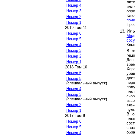
лит
Номер 4
илл
опре
Номер 3
Клю
Номер 2
поче
Номер 1
Прос
2019 Том 11
Иль
Номер 6
Мод
Номер 5
сосу
Комп
Номер 4
Номер 3
В р
гемо
Номер 2
Дан
Номер 1
вре
2018 Том 10
Хоро
Номер 6
ура
дост
Номер 5
пер
(специальный выпуск)
пол
Номер 4
плот
Номер 3
скор
(специальный выпуск)
изве
Номер 2
вязк
пуль
Номер 1
В о
2017 Том 9
площ
Номер 6
сос
Номер 5
свя
обра
Номер 4