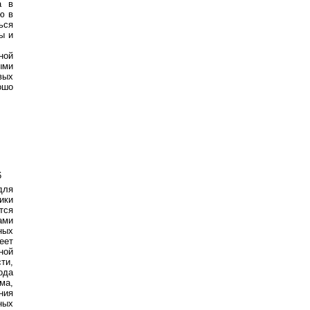
а в
ю в
ься
ы и
ной
ыми
вых
ошо
6
для
ики
тся
ами
ных
еет
ной
ти,
ода
ма,
ния
ных