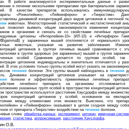
ах. В работе анализируются экспериментальные данные о разви
монии и лечении несколькими препаратами при бактериальном зараже
ей. В качестве препаратов использовались иммуномодулирую
параты «Ронколейкин», «Лейкинферон» и «Тинростим». Дан
ставлены динамикой концентраций двух видов цитокинов в легочной тк
ови
животных. Многосторонний статистический и нестатистический ана
ных позволил выявить общие закономерности изменения концентра
окинов в организме и связать их со свойствами лечебных препарат
ледуемые цитокины «Интерлейкин-10» (ИЛ-10) и «Интерферон Гам
Н$\gamma$) у зараженных мышей отклоняются от нормального уро
актных животных, указывая на развитие заболевания. Измене
центраций цитокинов в группах лечимых мышей сравниваются с эт
зателями в группе здоровых (не зараженных) мышей и группе заражен
еченных особей. Сравнение делается по группам особей, так 
центрации цитокинов индивидуальны и значительно отличаются у раз
ей. В этих условиях только группы особей могут указать на закономерно
цессов
течения
болезни. Эти группы мышей наблюдались в
течение
д
ель. Динамика концентраций цитокинов указывает на характерист
ения
болезни и эффективность применяемых лечебных препарат
действие лечебного препарата на организмы отслеживается
оложению указанных групп особей в пространстве концентраций цитокин
ом пространстве используется расстояние Хаусдорфа между множеств
торов концентраций цитокинов у особей, основанное на евклидо
стоянии между элементами этих множеств. Выяснено, что препар
нколейкин» и «Лейкинферон» оказывают в целом сходное между собо
чное от препарата «Тинростим» воздействие на
течение
болезни.
чевые слова:
обработка данных
,
эксперимент
,
цитокин
,
иммунная систем
вмония
,
статистика
,
аппроксимация
,
расстояние Хаусдорфа
.
ин О.В.