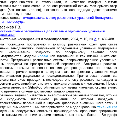
ения сравниваются с эталонными, в качестве которых выступ
льтаты численного счета на основе разностной схемы Маккормака втор
дка (без вязких членов), показано, что оба подхода дают практиче
тичные результаты.
чевые слова:
гемодинамика
,
метод решеточных уравнений Больцмана
,
стичные сосуды
.
вовичев Г.В.
ностные схемы расщепления для системы одномерных уравнений
одинамики
ьютерные исследования и моделирование, 2024, т. 16, №
2
, с. 459-488
ота посвящена построению и анализу разностных схем для сист
внений гемодинамики, полученной осреднением уравнений гидродинам
кой несжимаемой жидкости по поперечному сечению сосу
сматриваются модели
крови
как идеальной и как вязкой ньютоновс
кости. Предложены разностные схемы, аппроксимирующие уравнения
рым порядком по пространственной переменной. Алгоритмы расчета
троенным схемам основаны на методе расщепления по физичес
цессам, в рамках которого на одном шаге по времени уравнения мод
сматриваются раздельно и последовательно. Практическая реали- за
дложенных схем приводит к последовательному решению на каждом ш
ремени двух линейных систем с трехдиагональными матрицами. Показа
схемы являются $\rho$-устойчивыми при незначительных ограничениях
по времени в случае достаточно гладких решений.
решении задачи с известным аналитическим решением показано, что им
то сходимость численного решения со вторым порядком
транственной переменной в широком диапазоне значений шага сетки. 
ведении вычислительных экспериментов по моделированию
течения
кр
одельных сосудистых системах производилось сравнение предложен
м с такими известными явными схемами, как схема Лакса – Вендроф