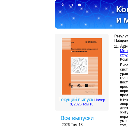
Результ
Найдено
Ари
Мето
стру
Комп
Био
сис
урав
гра
пос
про
пере
пре
мень
Текущий выпуск
Номер
энер
3, 2026 Том 18
дви
жив
нер
Все выпуски
умен
2026 Том 18
том