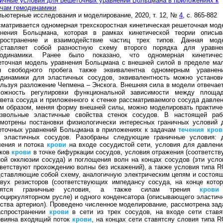
ичные условия для решеточных уравнений Больцмана в приложениях к
ачам гемодинамики
ьютерные исследования и моделирование, 2020, т. 12, №
4
, с. 865-882
матривается одномерная трехскоростная кинетическая решеточная мод
внения Больцмана, которая в рамках кинетической теории описыв
пространение и взаимодействие частиц трех типов. Данная мод
дставляет собой разностную схему второго порядка для уравне
родинамики. Ранее было показано, что одномерная кинетичес
еточная модель уравнения Больцмана с внешней силой в пределе ма
н свободного пробега также эквивалентна одномерным уравнен
одинамики для эластичных сосудов, эквивалентность можно установи
льзуя разложение Чепмена – Энскога. Внешняя сила в модели отвечает
можность регулировки функциональной зависимости между площа
вета сосуда и приложенного к стенке рассматриваемого сосуда давлен
м образом, меняя форму внешней силы, можно моделировать практиче
извольные эластичные свойства стенок сосудов. В настоящей раб
смотрены постановки физиологически интересных граничных условий 
еточных уравнений Больцмана в приложениях к задачам
течения
кров
и эластичных сосудов. Разобраны следующие граничные условия: 
ления и потока
крови
на входе сосудистой сети, условия для давлени
оков
крови
в точке бифуркации сосудов, условия отражения (соответств
ой окклюзии сосуда) и поглощения волн на концах сосудов (эти усло
ветствуют прохождению волны без искажений), а также условия типа R
ставляющие собой схему, аналогичную электрическим цепям и состоя
вух резисторов (соответствующих импедансу сосуда, на конце котор
вятся граничные условия, а также силам трения
крови
оциркуляторном русле) и одного конденсатора (описывающего эластич
ства артериол). Проведено численное моделирование, рассмотрена зад
аспространении
крови
в сети из трех сосудов, на входе сети ставя
овияна входящий поток
крови
, на концах сети ставятсяу словия типа R