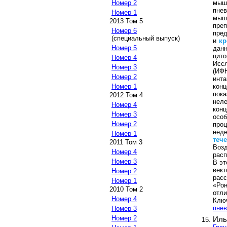
мыш
Номер 2
пнев
Номер 1
мыш
2013 Том 5
пре
Номер 6
пред
(специальный выпуск)
и
кр
Номер 5
дан
цит
Номер 4
Исс
Номер 3
(ИФ
Номер 2
инт
кон
Номер 1
пока
2012 Том 4
нел
Номер 4
кон
Номер 3
особ
Номер 2
про
нед
Номер 1
теч
2011 Том 3
Воз
Номер 4
расп
Номер 3
В эт
век
Номер 2
рас
Номер 1
«Ро
2010 Том 2
отли
Номер 4
Клю
пне
Номер 3
Номер 2
Иль