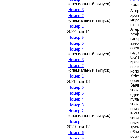
(специальный выпуск)
Комп
Номер 3
Атер
хро
Номер 2
мире
(специальный выпуск)
от 
Номер 1
Ате
2022 Том 14
эфф
Номер 6
гип
ате
Номер 5
сое
Номер 4
гидр
(специальный выпуск)
Обл
Номер 3
брю
Номер 2
выч
(специальный выпуск)
исп
Yel
Номер 1
соед
2021 Том 13
Выч
Номер 6
зна
Номер 5
сдви
пул
Номер 4
знач
Номер 3
вни
Номер 2
вбли
(специальный выпуск)
зави
Номер 1
низ
2020 Том 12
арт
вбли
Номер 6
все
Номер 5