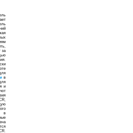
ель
ает
ель
ний
кая
лых
иям
ть,
 за
дью
ия.
ски
оте
для
и
в
для
я и
уют
вия
CR,
щую
ого
в
ные
ача
тся
CR.