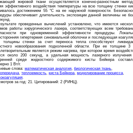
ужающей жировой ткани осуществляется конечно-разностным метод
мя эффективного воздействия температуры на всю толщину стенки ки
нивалось достижением 55 °С на ее наружной поверхности. Безопасно
едуры обеспечивает длительность экспозиции данной величины не бо
екунд.
езультате проведенных вычислений установлено, что имеются нескол
имов работы хирургического лазера, соответствующих всем требован
опасности при одновременной эффективности процедуры. Локаль
сторонняя гипертермия синовиальной оболочки и последующая коагуля
й толщины стенки за счет переноса тепла способствуют ликвида
остного новообразования подколенной области. При ее толщине 3
летворительным является режим нагрева, при котором время воздейст
тся около 200 секунд, а удельная мощность лазерного излучения
тренней среде жидкостного содержимого кисты Бейкера составл
ерно 1 Вт/г.
чевые слова:
математическая аналогия
,
биологическая ткань
,
лопередача
,
теплоемкость
,
киста Бейкера
,
моделирование процесса
,
окоагуляция
.
мотров за год: 21. Цитирований: 2 (РИНЦ).