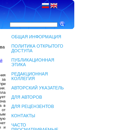
ОБЩАЯ ИНФОРМАЦИЯ
ПОЛИТИКА ОТКРЫТОГО
ва
ДОСТУПА
ПУБЛИКАЦИОННАЯ
ой
ЭТИКА
РЕДАКЦИОННАЯ
ния
КОЛЛЕГИЯ
 за
при
АВТОРСКИЙ УКАЗАТЕЛЬ
ни.
пла
ует
ДЛЯ АВТОРОВ
ена
а в
ДЛЯ РЕЦЕНЗЕНТОВ
 от
ным
КОНТАКТЫ
ную
чет
ЧАСТО
ы и
ПРОСМАТРИВАЕМЫЕ