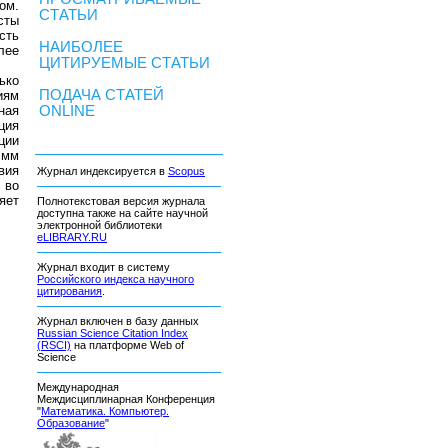
ом.
СТАТЬИ
сты
сть
НАИБОЛЕЕ
лее
ЦИТИРУЕМЫЕ СТАТЬИ
ько
ПОДАЧА СТАТЕЙ
иям
ная
ONLINE
ция
ции
 мм
вия
Журнал индексируется в
Scopus
 во
яет
Полнотекстовая версия журнала
доступна также на сайте научной
электронной библиотеки
eLIBRARY.RU
Журнал входит в систему
Российского индекса научного
цитирования
.
Журнал включен в базу данных
Russian Science Citation Index
(RSCI)
на платформе Web of
Science
Международная
Междисциплинарная Конференция
"
Математика. Компьютер.
Образование
"