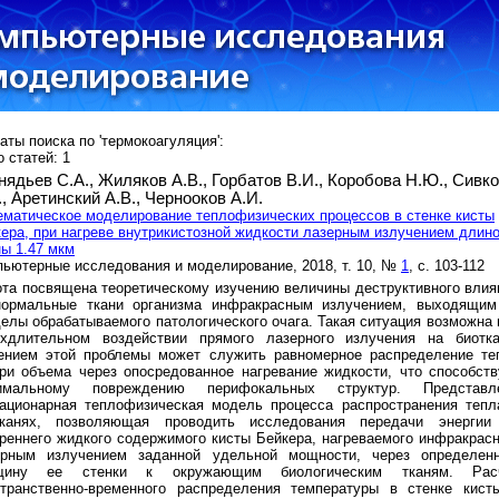
аты поиска по 'термокоагуляция':
 статей: 1
нядьев С.А.,
Жиляков А.В.,
Горбатов В.И.,
Коробова Н.Ю.,
Сивко
.,
Аретинский А.В.,
Чернооков А.И.
матическое моделирование теплофизических процессов в стенке кисты
ера, при нагреве внутрикистозной жидкости лазерным излучением длин
ы 1.47 мкм
ьютерные исследования и моделирование, 2018, т. 10, №
1
, с. 103-112
та посвящена теоретическому изучению величины деструктивного влия
нормальные ткани организма инфракрасным излучением, выходящим
елы обрабатываемого патологического очага. Такая ситуация возможна 
рхдлительном воздействии прямого лазерного излучения на биотка
ением этой проблемы может служить равномерное распределение те
ри объема через опосредованное нагревание жидкости, что способств
имальному повреждению перифокальных структур. Представл
тационарная теплофизическая модель процесса распространения тепл
тканях, позволяющая проводить исследования передачи энергии
реннего жидкого содержимого кисты Бейкера, нагреваемого инфракрас
ерным излучением заданной удельной мощности, через определен
щину ее стенки к окружающим биологическим тканям. Рас
странственно-временного распределения температуры в стенке кист