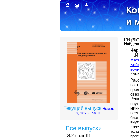
Результ
Найдено
Чер
Н.И
Мате
Бейк
волн
Комп
Рабо
на 
пред
све
Реш
внут
Текущий выпуск
мин
Номер
нес
3, 2026 Том 18
био
внут
лаз
Все выпуски
тол
2026 Том 18
про