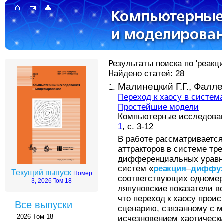
Результаты поиска по 'реак
Найдено статей: 28
Малинецкий Г.Г.,
Фалле
Переход к хаосу в систем
Простейшие модели
Компьютерные исследовани
1
, с. 3-12
В работе рассматривается
аттракторов в системе тр
дифференциальных уравн
систем «
реакция
–
диффу
Текущий выпуск
Номер
соответствующих одномер
3, 2026 Том 18
ляпуновские показатели в
что переход к хаосу прои
Все выпуски
сценарию, связанному с 
2026 Том 18
исчезновением хаотическ