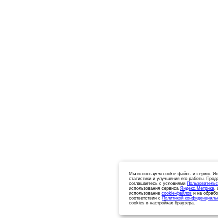
Мы используем cookie-файлы и сервис Ян
статистики и улучшения его работы. Прод
соглашаетесь с условиями
Пользовательс
использования сервиса
Яндекс.Метрика
,
использование
cookie-файлов
и на обрабо
соответствии с
Политикой конфиденциаль
cookies в настройках браузера.