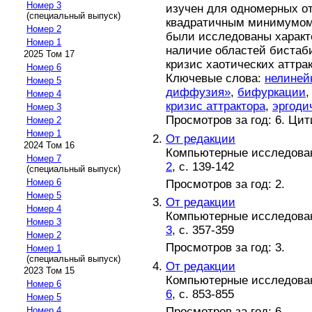
Номер 3
изучен для одномерных о
(специальный выпуск)
квадратичным минимумом
Номер 2
были исследованы характ
Номер 1
наличие областей бистаб
2025 Том 17
кризис хаотических аттрак
Номер 6
Ключевые слова:
нелиней
Номер 5
диффузия»
,
бифуркации
Номер 4
кризис аттрактора
,
эргоди
Номер 3
Просмотров за год: 6. Ци
Номер 2
Номер 1
От редакции
2024 Том 16
Компьютерные исследовани
Номер 7
2
, с. 139-142
(специальный выпуск)
Номер 6
Просмотров за год: 2.
Номер 5
От редакции
Номер 4
Компьютерные исследовани
Номер 3
3
, с. 357-359
Номер 2
Просмотров за год: 3.
Номер 1
(специальный выпуск)
От редакции
2023 Том 15
Компьютерные исследовани
Номер 6
6
, с. 853-855
Номер 5
Просмотров за год: 6.
Номер 4