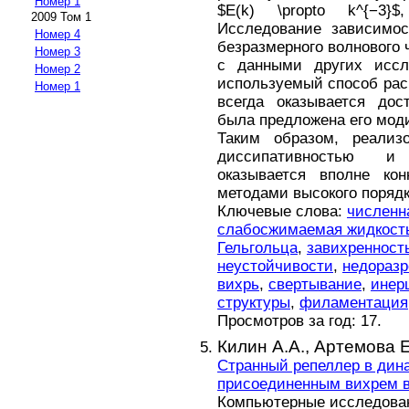
Номер 1
$E(k) \propto k^{−3}$,
2009 Том 1
Исследование зависимос
Номер 4
безразмерного волнового 
Номер 3
с данными других иссл
Номер 2
используемый способ рас
Номер 1
всегда оказывается дос
была предложена его мод
Таким образом, реализ
диссипативностью и
оказывается вполне кон
методами высокого порядк
Ключевые слова:
численн
слабосжимаемая жидкост
Гельгольца
,
завихренност
неустойчивости
,
недораз
вихрь
,
свертывание
,
инер
структуры
,
филаментация
Просмотров за год: 17.
Килин А.А.,
Артемова Е
Странный репеллер в дин
присоединенным вихрем в
Компьютерные исследовани