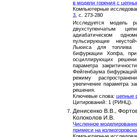
в модели горения с цепн
Компьютерные исследовани
3
, с. 273-280
Исследуется модель р
двухступенчатым це
адиабатическом одно
пульсирующие неустой
Льюиса для топлива 
бифуркации Хопфа, при
осциллирующих решений
параметра закритичнос
Фейгенбаума бифуркаций
режиму распростране
увеличение параметра за
решения.
Ключевые слова:
цепные 
Цитирований: 1 (РИНЦ).
Денисенко В.В.,
Фортов
Колоколов И.В.
Численное моделирование
примеси на колмогоровско
Компьютерные исследовани