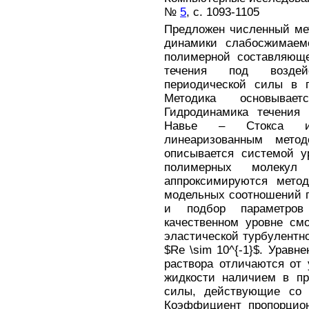
№
5
, с. 1093-1105
Предложен численный ме
динамики слабосжимаемо
полимерной составляюще
течения под воздей
периодической силы в п
Методика основывае
Гидродинамика течения 
Навье – Стокса и 
линеаризованным мето
описывается системой у
полимерных молекул
аппроксимируются мето
модельных соотношений п
и подбор параметров
качественном уровне см
эластической турбулентн
$Re \sim 10^{-1}$. Уравн
раствора отличаются от
жидкости наличием в пр
силы, действующие со 
Коэффициент пропорцион