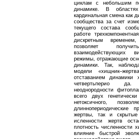
циклам с небольшим п
динамике. В областях
кардинальная смена как д
сообщества за счет изм
текущего состава сооб
работе трехкомпонентна
дискретным временем,
позволяет получи
взаимодействующих в
режимы, отражающие осн
динамики. Так, наблюд
модели «хищник–жерт
отставанием динамики 
четвертьперио да. 
неоднородности фитопла
всего двух генетическ
нетоксичного, позво
длиннопериодические 
жертвы, так и скрытые
исленности жертв оста
плотность численности х
влияние быстрой эвол