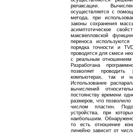
релаксации. Вычисле
осуществляется с помощ
метода, при использова
законы сохранения масс
асимптотическое свой
максвелловской функци
переноса используются 
порядка точности и TVD
проводятся для смеси нео
с реальным отношением 
Разработана программн
позволяет проводить
компьютерах, так и на
Использование распарал
вычислений относител
постоянству времени одн
размеров, что позволил
числом пластин. Подо
устройства, при которы
наибольшим. Обнаружено
то есть отношение кон
линейно зависит от чис