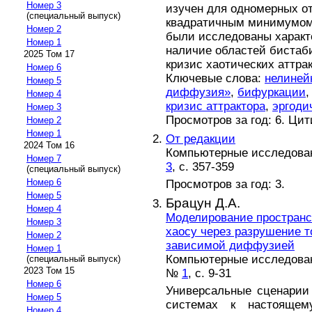
Номер 3
изучен для одномерных о
(специальный выпуск)
квадратичным минимумом
Номер 2
были исследованы характ
Номер 1
наличие областей бистаб
2025 Том 17
кризис хаотических аттрак
Номер 6
Ключевые слова:
нелиней
Номер 5
диффузия»
,
бифуркации
Номер 4
кризис аттрактора
,
эргоди
Номер 3
Просмотров за год: 6. Ци
Номер 2
Номер 1
От редакции
2024 Том 16
Компьютерные исследовани
Номер 7
3
, с. 357-359
(специальный выпуск)
Номер 6
Просмотров за год: 3.
Номер 5
Брацун Д.А.
Номер 4
Моделирование пространс
Номер 3
хаосу через разрушение т
Номер 2
зависимой диффузией
Номер 1
Компьютерные исследовани
(специальный выпуск)
2023 Том 15
№
1
, с. 9-31
Номер 6
Универсальные сценарии
Номер 5
системах к настояще
Номер 4