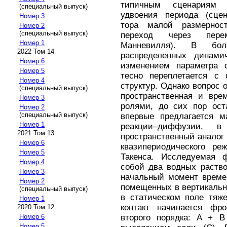
типичным сценариям
(специальный выпуск)
удвоения периода (сцен
Номер 3
тора малой размернос
Номер 2
(специальный выпуск)
переход через пере
Номер 1
Манневилля). В боле
2022 Том 14
распределенных динами
Номер 6
изменением параметра 
Номер 5
тесно переплетается с 
Номер 4
структур. Однако вопрос о
(специальный выпуск)
пространственная и вре
Номер 3
ролями, до сих пор ост
Номер 2
(специальный выпуск)
впервые предлагается м
Номер 1
реакции–диффузии, в
2021 Том 13
пространственный аналог 
Номер 6
квазипериодического р
Номер 5
Такенса. Исследуемая ф
Номер 4
собой два водных раство
Номер 3
начальный момент време
Номер 2
помещенных в вертикаль
(специальный выпуск)
в статическом поле тяж
Номер 1
контакт начинается фро
2020 Том 12
второго порядка: A + B
Номер 6
Номер 5