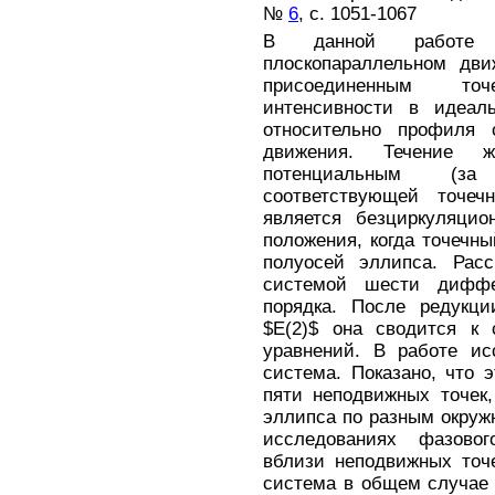
№
6
, с. 1051-1067
В данной работе 
плоскопараллельном дви
присоединенным то
интенсивности в идеал
относительно профиля 
движения. Течение ж
потенциальным (за
соответствующей точеч
является безциркуляцио
положения, когда точечн
полуосей эллипса. Расс
системой шести диффе
порядка. После редукци
$E(2)$ она сводится к
уравнений. В работе ис
система. Показано, что 
пяти неподвижных точек
эллипса по разным окруж
исследованиях фазово
вблизи неподвижных точе
система в общем случае 