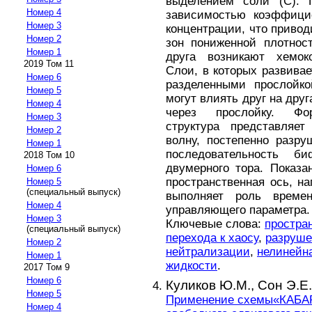
выделением соли (С). П
Номер 4
зависимостью коэффици
Номер 3
концентрации, что привод
Номер 2
зон пониженной плотнос
Номер 1
друга возникают хемок
2019 Том 11
Слои, в которых развивае
Номер 6
разделенными прослойко
Номер 5
могут влиять друг на дру
Номер 4
через прослойку. Фор
Номер 3
структура представляе
Номер 2
волну, постепенно разр
Номер 1
последовательность б
2018 Том 10
двумерного тора. Показ
Номер 6
пространственная ось, н
Номер 5
(специальный выпуск)
выполняет роль време
Номер 4
управляющего параметра.
Номер 3
Ключевые слова:
простра
(специальный выпуск)
перехода к хаосу
,
разруше
Номер 2
нейтрализации
,
нелинейн
Номер 1
жидкости
.
2017 Том 9
Номер 6
Куликов Ю.М.,
Сон Э.Е.
Номер 5
Применение схемы«КАБАР
Номер 4