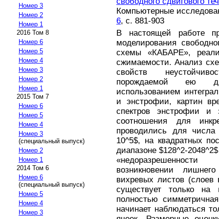
свободного сдвигового те
Номер 3
Компьютерные исследовани
Номер 2
6
, с. 881-903
Номер 1
В настоящей работе пр
2016 Том 8
моделирования свободно
Номер 6
Номер 5
схемы «КАБАРЕ», реали
Номер 4
сжимаемости. Анализ схе
Номер 3
свойств неустойчиво
Номер 2
порождаемой ею дв
Номер 1
использованием интеграл
2015 Том 7
и энстрофии, картин вр
Номер 6
спектров энстрофии и э
Номер 5
соотношения для инкре
Номер 4
проводились для числа 
Номер 3
10^5$, на квадратных по
(специальный выпуск)
диапазоне $128^2-2048^2$
Номер 2
«недоразрешенност
Номер 1
2014 Том 6
возникновении лишнег
Номер 6
вихревых листов (слоев 
(специальный выпуск)
существует только на г
Номер 5
полностью симметричная
Номер 4
начинает наблюдаться тол
Номер 3
ячеек. Размерные оценк