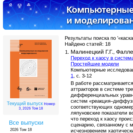
Результаты поиска по '«каска
Найдено статей: 18
Малинецкий Г.Г.,
Фалле
Переход к хаосу в систе
Простейшие модели
Компьютерные исследовани
1
, с. 3-12
В работе рассматривается
аттракторов в системе тр
дифференциальных уравн
систем «реакция–диффуз
Текущий выпуск
Номер
соответствующих одномер
3, 2026 Том 18
ляпуновские показатели в
что переход к хаосу прои
Все выпуски
сценарию, связанному с 
2026 Том 18
исчезновением хаотическ