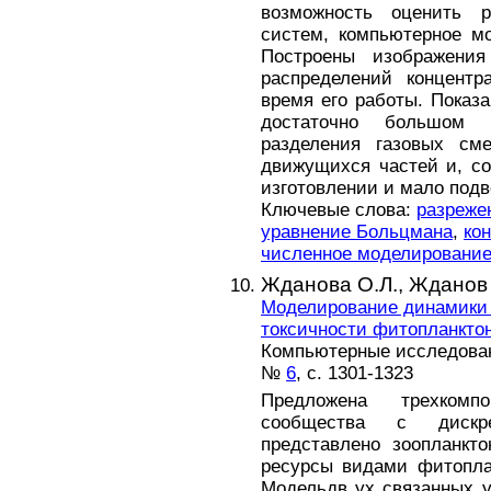
возможность оценить 
систем, компьютерное м
Построены изображени
распределений концентр
время его работы. Показа
достаточно большом 
разделения газовых см
движущихся частей и, со
изготовлении и мало подв
Ключевые слова:
разреже
уравнение Больцмана
,
ко
численное моделировани
Жданова О.Л.,
Жданов 
Моделирование динамики 
токсичности фитопланкто
Компьютерные исследовани
№
6
, с. 1301-1323
Предложена трехкомп
сообщества с дискр
представлено зоопланкт
ресурсы видами фитопла
Модельдв ух связанных у