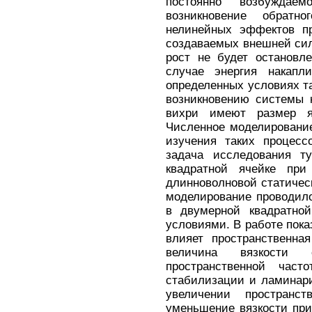
постоянно возбуждае
возникновение обратн
нелинейных эффектов пр
создаваемых внешней сило
рост не будет остановл
случае энергия накапл
определенных условиях та
возникновению системы 
вихри имеют размер я
Численное моделировани
изучения таких процесс
задача исследования ту
квадратной ячейке при
длинноволновой статиче
моделирование проводил
в двумерной квадратно
условиями. В работе показ
влияет пространственна
величина вязкости 
пространственной час
стабилизации и ламинари
увеличении пространс
уменьшение вязкости пр