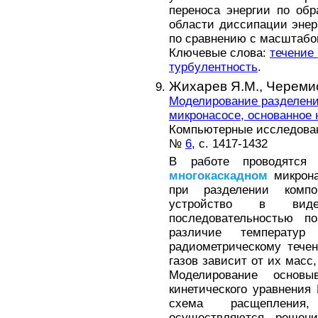
переноса энергии по об
области диссипации эне
по сравнению с масштабо
Ключевые слова:
течение
турбулентность
.
Жихарев Я.М.,
Черемис
Моделирование разделени
микронасосе, основанное
Компьютерные исследовани
№
6
, с. 1417-1432
В работе проводятся
многокаскадном
микрона
при разделении компо
устройство в вид
последовательностью по
различие температур
радиометрическому течен
газов зависит от их масс
Моделирование основ
кинетического уравнения
схема расщепления
осуществляются решен