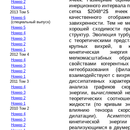
Номер 2
инерционного интервала п
Номер 1
сетка $2048^2$ ячеек
2013 Том 5
качественного отображ
Номер 6
(специальный выпуск)
завихренности. Тем не м
Номер 5
хорошей сходимости пр
Номер 4
структур. Эволюция турб
Номер 3
с теоретическими предс
Номер 2
крупных вихрей, в к
Номер 1
кинетическая энерг
2012 Том 4
мелкомасштабных обр
Номер 4
свойствами когерентны
Номер 3
нитеобразования (фил
Номер 2
взаимодействуют с вихр
Номер 1
диссипативных характе
2011 Том 3
анализа графиков ско
Номер 4
энергии, вычисляемой не
Номер 3
теоретических соотно
Номер 2
Номер 1
жидкости (по кривым эн
2010 Том 2
влиянию тензора ско
Номер 4
дилатации). Асимпт
Номер 3
кинетической энерг
Номер 2
реализующимся в двумер