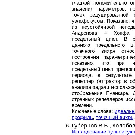
гладкой положительно о
значения параметров, п
точек редуцированной 
узлофокусом. Показано, 
из неустойчивой непод
Андронова – Хопфа м
предельный цикл. В р
данного предельного 
точечного вихря отн
построения параметрич
показано, что при и
предельный цикл претерп
периода, в результате 
репеллер (аттрактор в о
анализа задачи использо
отображения Пуанкаре. 
странных репеллеров исс
времени.
Ключевые слова:
идеальн
профиль
,
точечный вихрь
Губернов В.В.,
Колобов
Исследование пульсирую