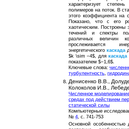
характеризует степень
полимеров на поток. В ст
этого коэффициента на с
Показано, что с его р
хаотическим. Построены 
течений и спектры по
различных величин к
прослеживается ин
энергетического
каскада
д
$k \sim −4$, для
каскада
показателем $−1,6$.
Ключевые слова:
численн
турбулентность
,
гидродин
Денисенко В.В.,
Долуде
Колоколов И.В.,
Лебеде
Численное моделирование
средах под действием пер
статической силы
Компьютерные исследовани
№
4
, с. 741-753
Основной особенностью д