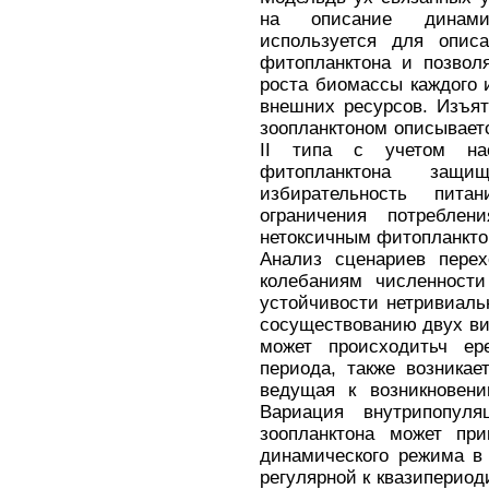
на описание динамик
используется для опис
фитопланктона и позвол
роста биомассы каждого 
внешних ресурсов. Изъят
зоопланктоном описывает
II типа с учетом на
фитопланктона защ
избирательность пит
ограничения потреблени
нетоксичным фитопланкто
Анализ сценариев перех
колебаниям численности
устойчивости нетривиаль
сосуществованию двух ви
может происходитьч е
периода, также возника
ведущая к возникновени
Вариация внутрипопул
зоопланктона может пр
динамического режима в
регулярной к квазипериод