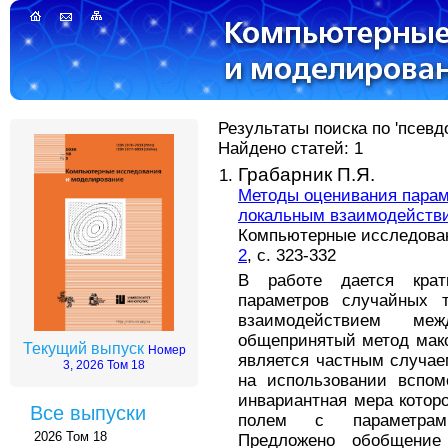
Результаты поиска по 'псевд
Найдено статей: 1
Грабарник П.Я.
Методы оценивания парам
локальным взаимодейств
Компьютерные исследовани
2
, с. 323-332
В работе дается крат
параметров случайных 
взаимодействием ме
общепринятый метод мак
Текущий выпуск
Номер
является частным случае
3, 2026 Том 18
на использовании вспомо
инвариантная мера котор
Все выпуски
полем с параметрам
2026 Том 18
Предложено обобщение