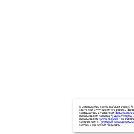
Мы используем cookie-файлы и сервис Ян
статистики и улучшения его работы. Прод
соглашаетесь с условиями
Пользовательс
использования сервиса
Яндекс.Метрика
,
использование
cookie-файлов
и на обрабо
соответствии с
Политикой конфиденциаль
cookies в настройках браузера.